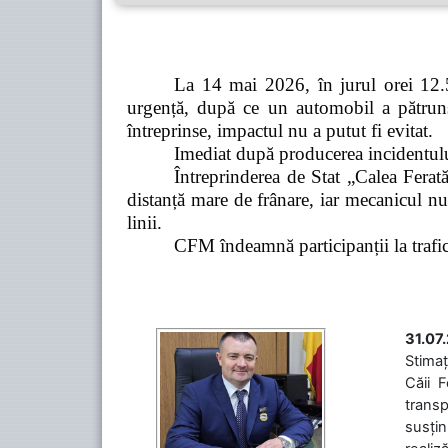
La 14 mai 2026, în jurul orei 12.5
urgență, după ce un automobil a pătruns 
întreprinse, impactul nu a putut fi evitat.
Imediat după producerea incidentului,
Întreprinderea de Stat „Calea Ferată
distanță mare de frânare, iar mecanicul nu
linii.
CFM îndeamnă participanții la trafic s
31.07
Stimaț
Căii 
transp
susțin