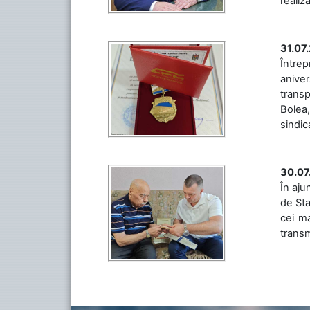
realiz
31.07
Între
aniver
transp
Bolea,
sindic
30.07
În aju
de Sta
cei ma
transm