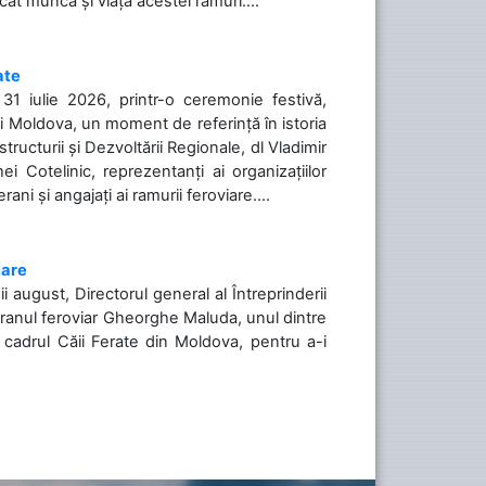
icat munca și viața acestei ramuri....
ate
31 iulie 2026, printr-o ceremonie festivă,
cii Moldova, un moment de referință în istoria
tructurii și Dezvoltării Regionale, dl Vladimir
i Cotelinic, reprezentanți ai organizațiilor
ani și angajați ai ramurii feroviare....
iare
ii august, Directorul general al Întreprinderii
teranul feroviar Gheorghe Maluda, unul dintre
n cadrul Căii Ferate din Moldova, pentru a-i