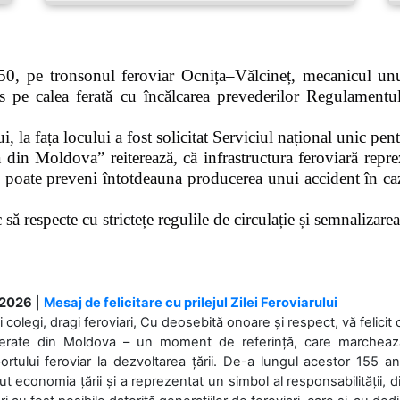
0, pe tronsonul feroviar Ocnița–Vălcineț, mecanicul unui
pe calea ferată cu încălcarea prevederilor Regulamentului
 la fața locului a fost solicitat Serviciul național unic pen
 din Moldova” reiterează, că infrastructura feroviară repre
 poate preveni întotdeauna producerea unui accident în caz
ă respecte cu strictețe regulile de circulație și semnalizarea l
.2026
|
Mesaj de felicitare cu prilejul Zilei Feroviarului
i colegi, dragi feroviari, Cu deosebită onoare și respect, vă felicit 
Ferate din Moldova – un moment de referință, care marchează is
ortului feroviar la dezvoltarea țării. De-a lungul acestor 155 ani
ut economia țării și a reprezentat un simbol al responsabilității, d