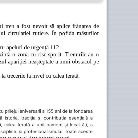
 tren a fost nevoit să aplice frânarea de
 circulației rutiere. În pofida măsurilor
tru apeluri de urgență 112.
zintă o zonă cu risc sporit. Trenurile au o
ul apariției neașteptate a unui obstacol pe
a trecerile la nivel cu calea ferată.
cu prilejul aniversării a 155 ani de la fondarea
toria, tradiția și contribuția esențială a
, calea ferată a unit oameni și localități, a
isciplinei și profesionalismului. Toate aceste