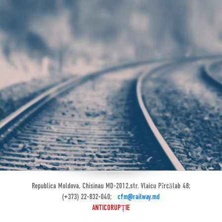
Republica Moldova, Chisinau MD-2012,str. Vlaicu Pîrcălab 48;
(+373) 22-832-040;
cfm@railway.md
ANTICORUPȚIE