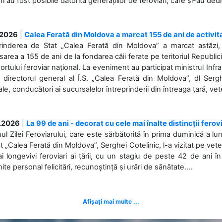
ări au fost posibile datorită generațiilor de feroviari, care și-au ded
.2026
|
Calea Ferată din Moldova a marcat 155 de ani de activit
prinderea de Stat „Calea Ferată din Moldova” a marcat astăzi, 
sarea a 155 de ani de la fondarea căii ferate pe teritoriul Republi
ortului feroviar național. La eveniment au participat ministrul Infras
 directorul general al Î.S. „Calea Ferată din Moldova”, dl Serghe
ale, conducători ai sucursalelor întreprinderii din întreaga țară, veter
.2026
|
La 99 de ani - decorat cu cele mai înalte distincții ferov
nul Zilei Feroviarului, care este sărbătorită în prima duminică a lun
t „Calea Ferată din Moldova”, Serghei Cotelinic, l-a vizitat pe ve
i longevivi feroviari ai țării, cu un stagiu de peste 42 de ani î
ite personal felicitări, recunoștință și urări de sănătate....
Afișați mai multe ...