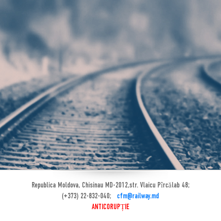
Republica Moldova, Chisinau MD-2012,str. Vlaicu Pîrcălab 48;
(+373) 22-832-040;
cfm@railway.md
ANTICORUPȚIE