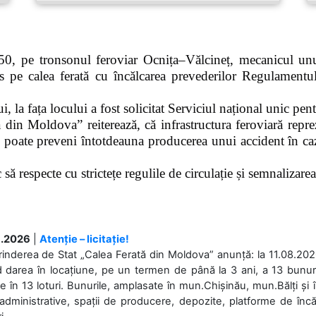
0, pe tronsonul feroviar Ocnița–Vălcineț, mecanicul unui
pe calea ferată cu încălcarea prevederilor Regulamentului
 la fața locului a fost solicitat Serviciul național unic pen
 din Moldova” reiterează, că infrastructura feroviară repre
 poate preveni întotdeauna producerea unui accident în caz
ă respecte cu strictețe regulile de circulație și semnalizarea l
.2026
|
Atenție – licitație!
rinderea de Stat „Calea Ferată din Moldova” anunță: la 11.08.2026,
d darea în locațiune, pe un termen de până la 3 ani, a 13 bunuri
 în 13 loturi. Bunurile, amplasate în mun.Chișinău, mun.Bălți și 
 administrative, spații de producere, depozite, platforme de în