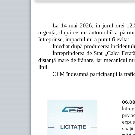
La 14 mai 2026, în jurul orei 12.5
urgență, după ce un automobil a pătruns 
întreprinse, impactul nu a putut fi evitat.
Imediat după producerea incidentului,
Întreprinderea de Stat „Calea Ferată
distanță mare de frânare, iar mecanicul nu
linii.
CFM îndeamnă participanții la trafic s
06.08
Întrep
privin
expuse
spații