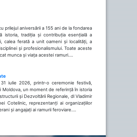
cu prilejul aniversării a 155 ani de la fondarea
toria, tradiția și contribuția esențială a
, calea ferată a unit oameni și localități, a
isciplinei și profesionalismului. Toate aceste
icat munca și viața acestei ramuri....
ate
31 iulie 2026, printr-o ceremonie festivă,
cii Moldova, un moment de referință în istoria
tructurii și Dezvoltării Regionale, dl Vladimir
i Cotelinic, reprezentanți ai organizațiilor
ani și angajați ai ramurii feroviare....