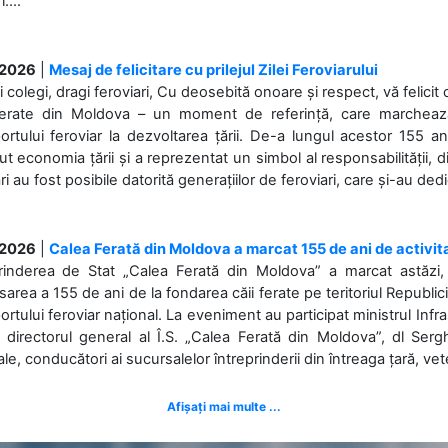
....
.2026
|
Mesaj de felicitare cu prilejul Zilei Feroviarului
i colegi, dragi feroviari, Cu deosebită onoare și respect, vă felicit 
Ferate din Moldova – un moment de referință, care marchează is
ortului feroviar la dezvoltarea țării. De-a lungul acestor 155 ani
ut economia țării și a reprezentat un simbol al responsabilității, d
ări au fost posibile datorită generațiilor de feroviari, care și-au ded
.2026
|
Calea Ferată din Moldova a marcat 155 de ani de activit
prinderea de Stat „Calea Ferată din Moldova” a marcat astăzi, 
sarea a 155 de ani de la fondarea căii ferate pe teritoriul Republi
ortului feroviar național. La eveniment au participat ministrul Infras
 directorul general al Î.S. „Calea Ferată din Moldova”, dl Serghe
ale, conducători ai sucursalelor întreprinderii din întreaga țară, veter
Afișați mai multe ...