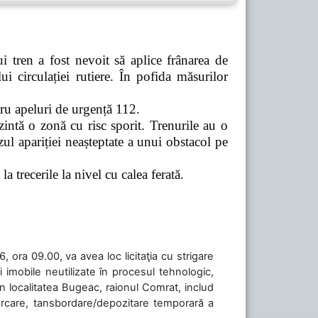
 tren a fost nevoit să aplice frânarea de
 circulației rutiere. În pofida măsurilor
tru apeluri de urgență 112.
zintă o zonă cu risc sporit. Trenurile au o
ul apariției neașteptate a unui obstacol pe
a trecerile la nivel cu calea ferată.
 ora 09.00, va avea loc licitaţia cu strigare
 imobile neutilizate în procesul tehnologic,
în localitatea Bugeac, raionul Comrat, includ
cărcare, tansbordare/depozitare temporară a