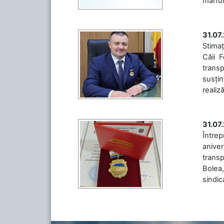
mărfuri
31.07
Stimaț
Căii 
transp
susțin
realiz
31.07
Între
aniver
transp
Bolea,
sindic