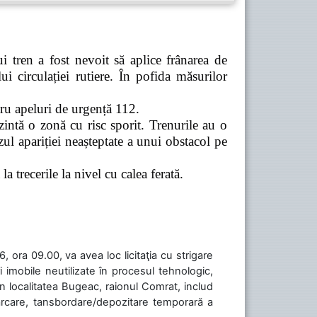
 tren a fost nevoit să aplice frânarea de
 circulației rutiere. În pofida măsurilor
tru apeluri de urgență 112.
zintă o zonă cu risc sporit. Trenurile au o
ul apariției neașteptate a unui obstacol pe
a trecerile la nivel cu calea ferată.
 ora 09.00, va avea loc licitaţia cu strigare
 imobile neutilizate în procesul tehnologic,
în localitatea Bugeac, raionul Comrat, includ
cărcare, tansbordare/depozitare temporară a