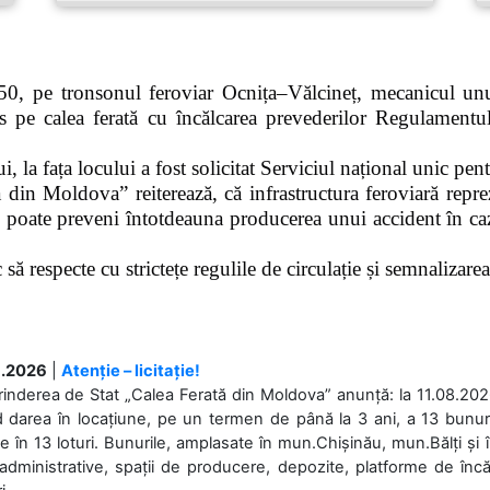
0, pe tronsonul feroviar Ocnița–Vălcineț, mecanicul unui
pe calea ferată cu încălcarea prevederilor Regulamentului
 la fața locului a fost solicitat Serviciul național unic pen
 din Moldova” reiterează, că infrastructura feroviară repre
 poate preveni întotdeauna producerea unui accident în caz
ă respecte cu strictețe regulile de circulație și semnalizarea l
.2026
|
Atenție – licitație!
rinderea de Stat „Calea Ferată din Moldova” anunță: la 11.08.2026,
d darea în locațiune, pe un termen de până la 3 ani, a 13 bunuri
 în 13 loturi. Bunurile, amplasate în mun.Chișinău, mun.Bălți și 
 administrative, spații de producere, depozite, platforme de în