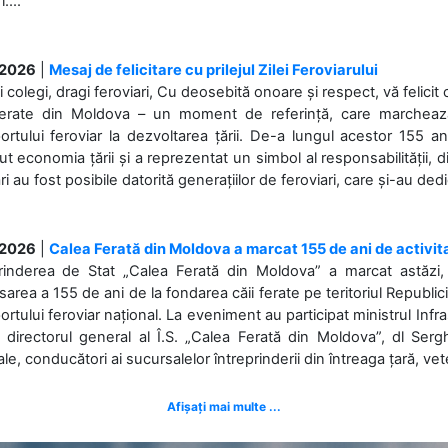
....
.2026
|
Mesaj de felicitare cu prilejul Zilei Feroviarului
i colegi, dragi feroviari, Cu deosebită onoare și respect, vă felicit 
Ferate din Moldova – un moment de referință, care marchează is
ortului feroviar la dezvoltarea țării. De-a lungul acestor 155 ani
ut economia țării și a reprezentat un simbol al responsabilității, d
ări au fost posibile datorită generațiilor de feroviari, care și-au ded
.2026
|
Calea Ferată din Moldova a marcat 155 de ani de activit
prinderea de Stat „Calea Ferată din Moldova” a marcat astăzi, 
sarea a 155 de ani de la fondarea căii ferate pe teritoriul Republi
ortului feroviar național. La eveniment au participat ministrul Infras
 directorul general al Î.S. „Calea Ferată din Moldova”, dl Serghe
ale, conducători ai sucursalelor întreprinderii din întreaga țară, veter
Afișați mai multe ...