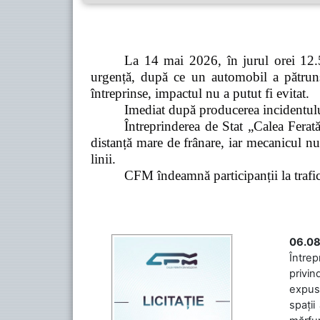
La 14 mai 2026, în jurul orei 12.5
urgență, după ce un automobil a pătruns 
întreprinse, impactul nu a putut fi evitat.
Imediat după producerea incidentului,
Întreprinderea de Stat „Calea Ferată
distanță mare de frânare, iar mecanicul nu
linii.
CFM îndeamnă participanții la trafic s
06.08
Întrep
privin
expuse
spații