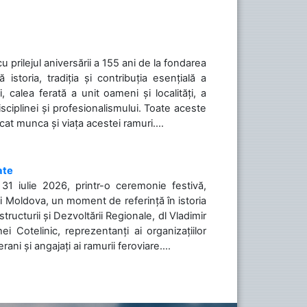
cu prilejul aniversării a 155 ani de la fondarea
toria, tradiția și contribuția esențială a
, calea ferată a unit oameni și localități, a
isciplinei și profesionalismului. Toate aceste
icat munca și viața acestei ramuri....
ate
31 iulie 2026, printr-o ceremonie festivă,
cii Moldova, un moment de referință în istoria
tructurii și Dezvoltării Regionale, dl Vladimir
i Cotelinic, reprezentanți ai organizațiilor
ani și angajați ai ramurii feroviare....