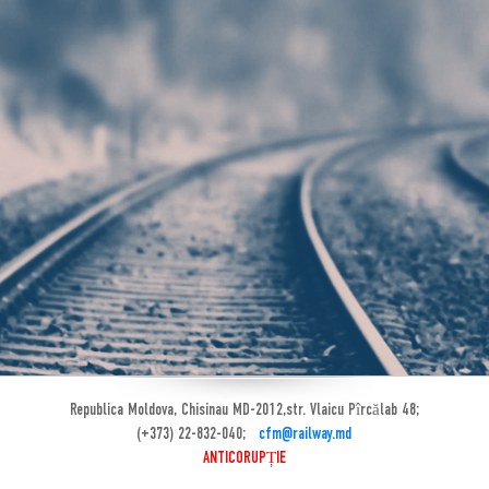
Republica Moldova, Chisinau MD-2012,str. Vlaicu Pîrcălab 48;
(+373) 22-832-040;
cfm@railway.md
ANTICORUPȚIE