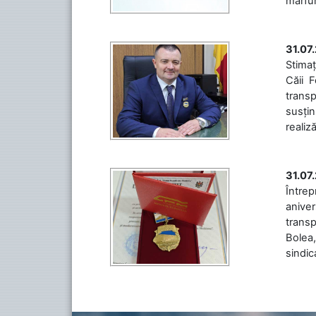
mărfuri
31.07
Stimaț
Căii 
transp
susțin
realiz
31.07
Între
aniver
transp
Bolea,
sindic