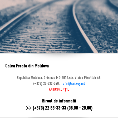
Calea Ferata din Moldova
Republica Moldova, Chisinau MD-2012,str. Vlaicu Pîrcălab 48;
(+373) 22-832-040;
cfm@railway.md
ANTICORUPȚIE
Biroul de informatii
(+373) 22 83-33-33 (08.00 - 20.00)