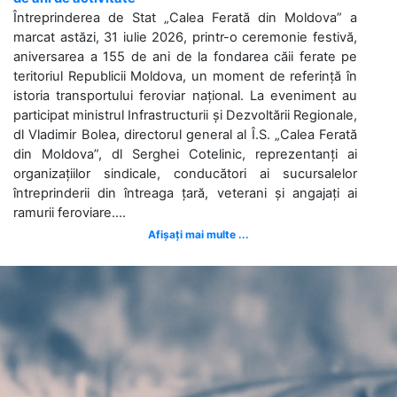
Întreprinderea de Stat „Calea Ferată din Moldova” a
marcat astăzi, 31 iulie 2026, printr-o ceremonie festivă,
aniversarea a 155 de ani de la fondarea căii ferate pe
teritoriul Republicii Moldova, un moment de referință în
istoria transportului feroviar național. La eveniment au
participat ministrul Infrastructurii și Dezvoltării Regionale,
dl Vladimir Bolea, directorul general al Î.S. „Calea Ferată
din Moldova”, dl Serghei Cotelinic, reprezentanți ai
organizațiilor sindicale, conducători ai sucursalelor
întreprinderii din întreaga țară, veterani și angajați ai
ramurii feroviare....
Afișați mai multe ...