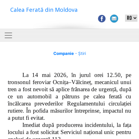
Calea Ferată din Moldova
Companie
- Știri
La 14 mai 2026, în jurul orei 12.50, pe
tronsonul feroviar Ocnița–Vălcineț, mecanicul unui
tren a fost nevoit să aplice frânarea de urgență, după
ce un automobil a pătruns pe calea ferată cu
încălcarea prevederilor Regulamentului circulației
rutiere. În pofida măsurilor întreprinse, impactul nu
a putut fi evitat.
Imediat după producerea incidentului, la fața
locului a fost solicitat Serviciul național unic pentru