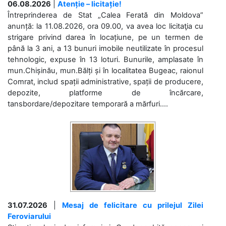
06.08.2026
|
Atenție – licitație!
Întreprinderea de Stat „Calea Ferată din Moldova”
anunță: la 11.08.2026, ora 09.00, va avea loc licitaţia cu
strigare privind darea în locațiune, pe un termen de
până la 3 ani, a 13 bunuri imobile neutilizate în procesul
tehnologic, expuse în 13 loturi. Bunurile, amplasate în
mun.Chișinău, mun.Bălți și în localitatea Bugeac, raionul
Comrat, includ spații administrative, spații de producere,
depozite, platforme de încărcare,
tansbordare/depozitare temporară a mărfuri....
31.07.2026
|
Mesaj de felicitare cu prilejul Zilei
Feroviarului