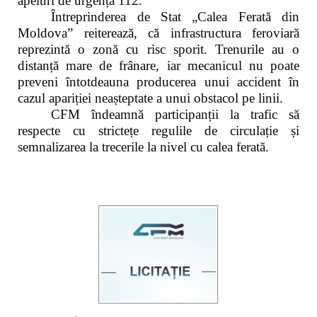
apeluri de urgență 112.
Întreprinderea de Stat „Calea Ferată din
Moldova” reiterează, că infrastructura feroviară
reprezintă o zonă cu risc sporit. Trenurile au o
distanță mare de frânare, iar mecanicul nu poate
preveni întotdeauna producerea unui accident în
cazul apariției neașteptate a unui obstacol pe linii.
CFM îndeamnă participanții la trafic să
respecte cu strictețe regulile de circulație și
semnalizarea la trecerile la nivel cu calea ferată.