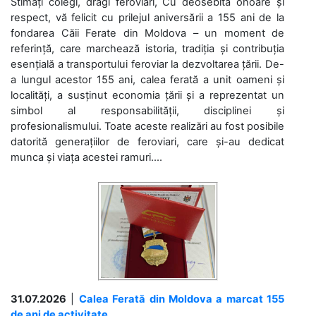
Stimați colegi, dragi feroviari, Cu deosebită onoare și
respect, vă felicit cu prilejul aniversării a 155 ani de la
fondarea Căii Ferate din Moldova – un moment de
referință, care marchează istoria, tradiția și contribuția
esențială a transportului feroviar la dezvoltarea țării. De-
a lungul acestor 155 ani, calea ferată a unit oameni și
localități, a susținut economia țării și a reprezentat un
simbol al responsabilității, disciplinei și
profesionalismului. Toate aceste realizări au fost posibile
datorită generațiilor de feroviari, care și-au dedicat
munca și viața acestei ramuri....
31.07.2026
|
Calea Ferată din Moldova a marcat 155
de ani de activitate