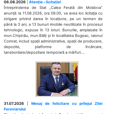
06.08.2026
|
Atenție – licitație!
Întreprinderea de Stat „Calea Ferată din Moldova”
anunță: la 11.08.2026, ora 09.00, va avea loc licitaţia cu
strigare privind darea în locațiune, pe un termen de
până la 3 ani, a 13 bunuri imobile neutilizate în procesul
tehnologic, expuse în 13 loturi. Bunurile, amplasate în
mun.Chișinău, mun.Bălți și în localitatea Bugeac, raionul
Comrat, includ spații administrative, spații de producere,
depozite, platforme de încărcare,
tansbordare/depozitare temporară a mărfuri....
31.07.2026
|
Mesaj de felicitare cu prilejul Zilei
Feroviarului