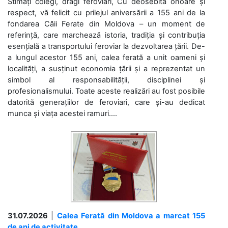
Stimați colegi, dragi feroviari, Cu deosebită onoare și
respect, vă felicit cu prilejul aniversării a 155 ani de la
fondarea Căii Ferate din Moldova – un moment de
referință, care marchează istoria, tradiția și contribuția
esențială a transportului feroviar la dezvoltarea țării. De-
a lungul acestor 155 ani, calea ferată a unit oameni și
localități, a susținut economia țării și a reprezentat un
simbol al responsabilității, disciplinei și
profesionalismului. Toate aceste realizări au fost posibile
datorită generațiilor de feroviari, care și-au dedicat
munca și viața acestei ramuri....
31.07.2026
|
Calea Ferată din Moldova a marcat 155
de ani de activitate