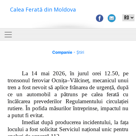
Calea Ferată din Moldova
Companie
- Știri
La 14 mai 2026, în jurul orei 12.50, pe
tronsonul feroviar Ocnița–Vălcineț, mecanicul unui
tren a fost nevoit să aplice frânarea de urgență, după
ce un automobil a pătruns pe calea ferată cu
încălcarea prevederilor Regulamentului circulației
rutiere. În pofida măsurilor întreprinse, impactul nu
a putut fi evitat.
Imediat după producerea incidentului, la fața
locului a fost solicitat Serviciul național unic pentru