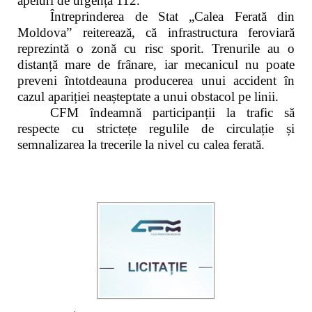
apeluri de urgență 112.
Întreprinderea de Stat „Calea Ferată din
Moldova” reiterează, că infrastructura feroviară
reprezintă o zonă cu risc sporit. Trenurile au o
distanță mare de frânare, iar mecanicul nu poate
preveni întotdeauna producerea unui accident în
cazul apariției neașteptate a unui obstacol pe linii.
CFM îndeamnă participanții la trafic să
respecte cu strictețe regulile de circulație și
semnalizarea la trecerile la nivel cu calea ferată.