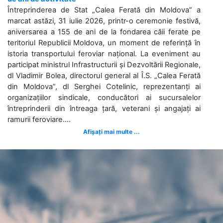
Întreprinderea de Stat „Calea Ferată din Moldova” a
marcat astăzi, 31 iulie 2026, printr-o ceremonie festivă,
aniversarea a 155 de ani de la fondarea căii ferate pe
teritoriul Republicii Moldova, un moment de referință în
istoria transportului feroviar național. La eveniment au
participat ministrul Infrastructurii și Dezvoltării Regionale,
dl Vladimir Bolea, directorul general al Î.S. „Calea Ferată
din Moldova”, dl Serghei Cotelinic, reprezentanți ai
organizațiilor sindicale, conducători ai sucursalelor
întreprinderii din întreaga țară, veterani și angajați ai
ramurii feroviare....
Afișați mai multe ...