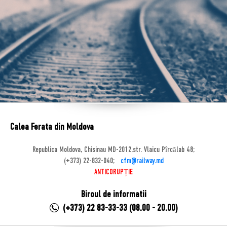
Calea Ferata din Moldova
Republica Moldova, Chisinau MD-2012,str. Vlaicu Pîrcălab 48;
(+373) 22-832-040;
cfm@railway.md
ANTICORUPȚIE
Biroul de informatii
(+373) 22 83-33-33 (08.00 - 20.00)