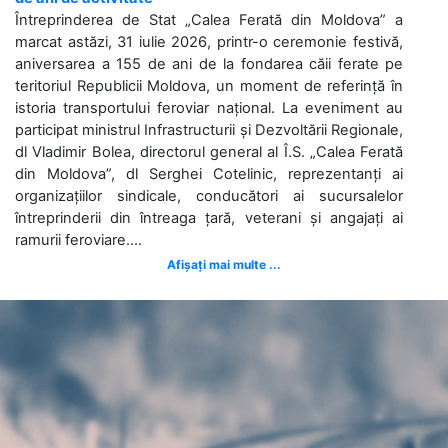
Întreprinderea de Stat „Calea Ferată din Moldova” a
marcat astăzi, 31 iulie 2026, printr-o ceremonie festivă,
aniversarea a 155 de ani de la fondarea căii ferate pe
teritoriul Republicii Moldova, un moment de referință în
istoria transportului feroviar național. La eveniment au
participat ministrul Infrastructurii și Dezvoltării Regionale,
dl Vladimir Bolea, directorul general al Î.S. „Calea Ferată
din Moldova”, dl Serghei Cotelinic, reprezentanți ai
organizațiilor sindicale, conducători ai sucursalelor
întreprinderii din întreaga țară, veterani și angajați ai
ramurii feroviare....
Afișați mai multe ...