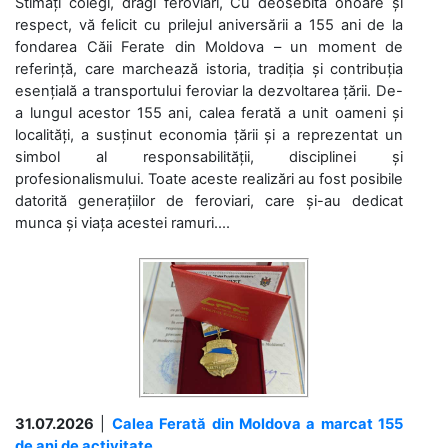
Stimați colegi, dragi feroviari, Cu deosebită onoare și
respect, vă felicit cu prilejul aniversării a 155 ani de la
fondarea Căii Ferate din Moldova – un moment de
referință, care marchează istoria, tradiția și contribuția
esențială a transportului feroviar la dezvoltarea țării. De-
a lungul acestor 155 ani, calea ferată a unit oameni și
localități, a susținut economia țării și a reprezentat un
simbol al responsabilității, disciplinei și
profesionalismului. Toate aceste realizări au fost posibile
datorită generațiilor de feroviari, care și-au dedicat
munca și viața acestei ramuri....
31.07.2026
|
Calea Ferată din Moldova a marcat 155
de ani de activitate