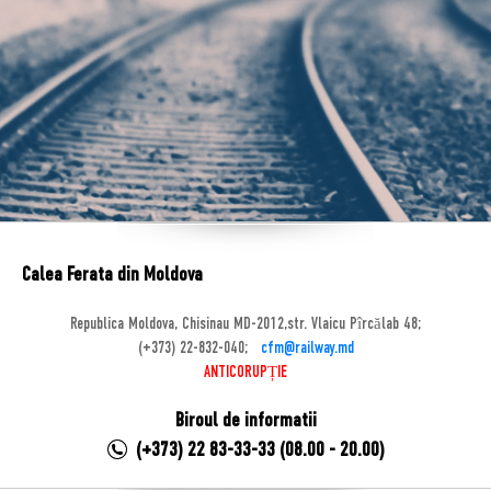
Calea Ferata din Moldova
Republica Moldova, Chisinau MD-2012,str. Vlaicu Pîrcălab 48;
(+373) 22-832-040;
cfm@railway.md
ANTICORUPȚIE
Biroul de informatii
(+373) 22 83-33-33 (08.00 - 20.00)