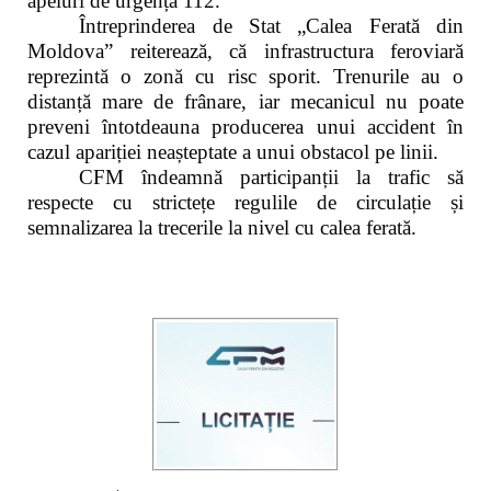
apeluri de urgență 112.
Întreprinderea de Stat „Calea Ferată din
Moldova” reiterează, că infrastructura feroviară
reprezintă o zonă cu risc sporit. Trenurile au o
distanță mare de frânare, iar mecanicul nu poate
preveni întotdeauna producerea unui accident în
cazul apariției neașteptate a unui obstacol pe linii.
CFM îndeamnă participanții la trafic să
respecte cu strictețe regulile de circulație și
semnalizarea la trecerile la nivel cu calea ferată.