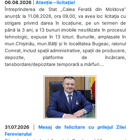
06.08.2026
|
Atenție – licitație!
Întreprinderea de Stat „Calea Ferată din Moldova”
anunță: la 11.08.2026, ora 09.00, va avea loc licitaţia cu
strigare privind darea în locațiune, pe un termen de
până la 3 ani, a 13 bunuri imobile neutilizate în procesul
tehnologic, expuse în 13 loturi. Bunurile, amplasate în
mun.Chișinău, mun.Bălți și în localitatea Bugeac, raionul
Comrat, includ spații administrative, spații de producere,
depozite, platforme de încărcare,
tansbordare/depozitare temporară a mărfuri....
31.07.2026
|
Mesaj de felicitare cu prilejul Zilei
Feroviarului