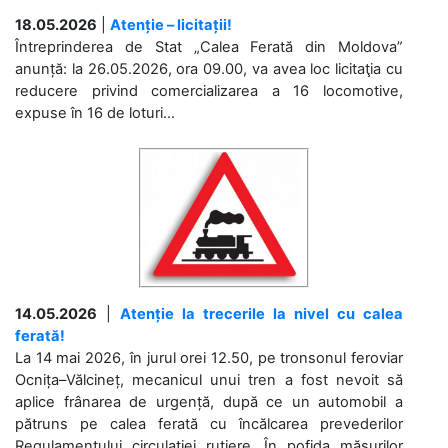
18.05.2026
|
Atenție – licitații!
Întreprinderea de Stat „Calea Ferată din Moldova”
anunță: la 26.05.2026, ora 09.00, va avea loc licitaţia cu
reducere privind comercializarea a 16 locomotive,
expuse în 16 de loturi...
14.05.2026
|
Atenție la trecerile la nivel cu calea
ferată!
La 14 mai 2026, în jurul orei 12.50, pe tronsonul feroviar
Ocnița–Vălcineț, mecanicul unui tren a fost nevoit să
aplice frânarea de urgență, după ce un automobil a
pătruns pe calea ferată cu încălcarea prevederilor
Regulamentului circulației rutiere. În pofida măsurilor