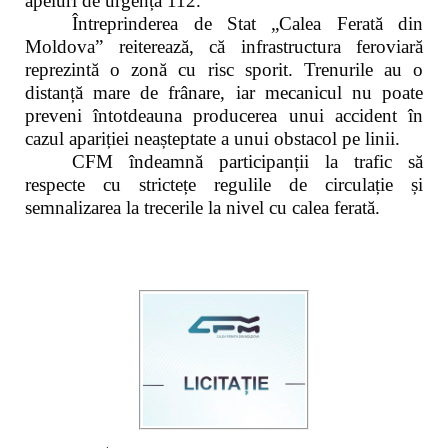
apeluri de urgență 112.
Întreprinderea de Stat „Calea Ferată din
Moldova” reiterează, că infrastructura feroviară
reprezintă o zonă cu risc sporit. Trenurile au o
distanță mare de frânare, iar mecanicul nu poate
preveni întotdeauna producerea unui accident în
cazul apariției neașteptate a unui obstacol pe linii.
CFM îndeamnă participanții la trafic să
respecte cu strictețe regulile de circulație și
semnalizarea la trecerile la nivel cu calea ferată.