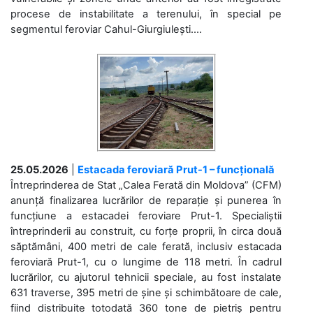
procese de instabilitate a terenului, în special pe
segmentul feroviar Cahul-Giurgiulești....
25.05.2026
|
Estacada feroviară Prut-1 – funcțională
Întreprinderea de Stat „Calea Ferată din Moldova” (CFM)
anunță finalizarea lucrărilor de reparație și punerea în
funcțiune a estacadei feroviare Prut-1. Specialiștii
întreprinderii au construit, cu forțe proprii, în circa două
săptămâni, 400 metri de cale ferată, inclusiv estacada
feroviară Prut-1, cu o lungime de 118 metri. În cadrul
lucrărilor, cu ajutorul tehnicii speciale, au fost instalate
631 traverse, 395 metri de șine și schimbătoare de cale,
fiind distribuite totodată 360 tone de pietriș pentru