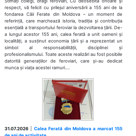
Stimați colegi, dragi feroviari, Cu deosebită onoare și
respect, vă felicit cu prilejul aniversării a 155 ani de la
fondarea Căii Ferate din Moldova – un moment de
referință, care marchează istoria, tradiția și contribuția
esențială a transportului feroviar la dezvoltarea țării. De-
a lungul acestor 155 ani, calea ferată a unit oameni și
localități, a susținut economia țării și a reprezentat un
simbol al responsabilității, disciplinei și
profesionalismului. Toate aceste realizări au fost posibile
datorită generațiilor de feroviari, care și-au dedicat
munca și viața acestei ramuri....
31.07.2026
|
Calea Ferată din Moldova a marcat 155
de ani de activitate