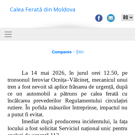
Calea Ferată din Moldova
Companie
- Știri
La 14 mai 2026, în jurul orei 12.50, pe
tronsonul feroviar Ocnița–Vălcineț, mecanicul unui
tren a fost nevoit să aplice frânarea de urgență, după
ce un automobil a pătruns pe calea ferată cu
încălcarea prevederilor Regulamentului circulației
rutiere. În pofida măsurilor întreprinse, impactul nu
a putut fi evitat.
Imediat după producerea incidentului, la fața
locului a fost solicitat Serviciul național unic pentru