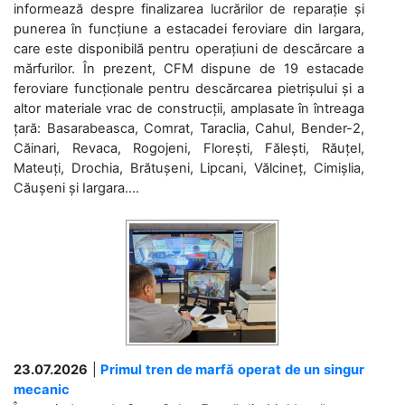
informează despre finalizarea lucrărilor de reparație și
punerea în funcțiune a estacadei feroviare din Iargara,
care este disponibilă pentru operațiuni de descărcare a
mărfurilor. În prezent, CFM dispune de 19 estacade
feroviare funcționale pentru descărcarea pietrișului și a
altor materiale vrac de construcții, amplasate în întreaga
țară: Basarabeasca, Comrat, Taraclia, Cahul, Bender-2,
Căinari, Revaca, Rogojeni, Florești, Fălești, Răuțel,
Mateuți, Drochia, Brătușeni, Lipcani, Vălcineț, Cimișlia,
Căușeni și Iargara....
23.07.2026
|
Primul tren de marfă operat de un singur
mecanic