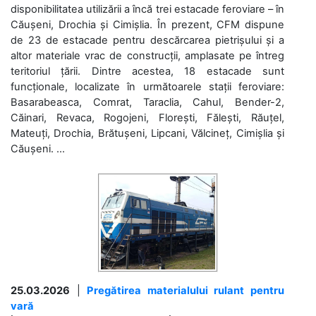
disponibilitatea utilizării a încă trei estacade feroviare – în
Căușeni, Drochia și Cimișlia. În prezent, CFM dispune
de 23 de estacade pentru descărcarea pietrișului și a
altor materiale vrac de construcții, amplasate pe întreg
teritoriul țării. Dintre acestea, 18 estacade sunt
funcționale, localizate în următoarele stații feroviare:
Basarabeasca, Comrat, Taraclia, Cahul, Bender-2,
Căinari, Revaca, Rogojeni, Florești, Fălești, Răuțel,
Mateuți, Drochia, Brătușeni, Lipcani, Vălcineț, Cimișlia și
Căușeni. ...
25.03.2026
|
Pregătirea materialului rulant pentru
vară