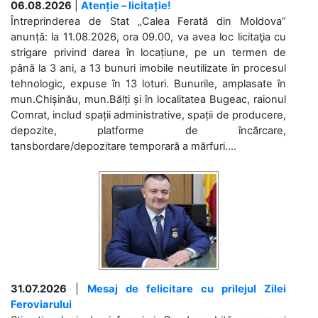
06.08.2026
|
Atenție – licitație!
Întreprinderea de Stat „Calea Ferată din Moldova”
anunță: la 11.08.2026, ora 09.00, va avea loc licitaţia cu
strigare privind darea în locațiune, pe un termen de
până la 3 ani, a 13 bunuri imobile neutilizate în procesul
tehnologic, expuse în 13 loturi. Bunurile, amplasate în
mun.Chișinău, mun.Bălți și în localitatea Bugeac, raionul
Comrat, includ spații administrative, spații de producere,
depozite, platforme de încărcare,
tansbordare/depozitare temporară a mărfuri....
31.07.2026
|
Mesaj de felicitare cu prilejul Zilei
Feroviarului