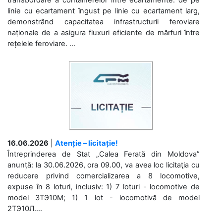
transbordare a containerelor între ecartamente: de pe
linie cu ecartament îngust pe linie cu ecartament larg,
demonstrând capacitatea infrastructurii feroviare
naționale de a asigura fluxuri eficiente de mărfuri între
rețelele feroviare. ...
16.06.2026
|
Atenție – licitație!
Întreprinderea de Stat „Calea Ferată din Moldova”
anunță: la 30.06.2026, ora 09.00, va avea loc licitaţia cu
reducere privind comercializarea a 8 locomotive,
expuse în 8 loturi, inclusiv: 1) 7 loturi - locomotive de
model 3ТЭ10М; 1) 1 lot - locomotivă de model
2ТЭ10Л....