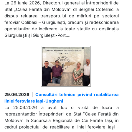
La 26 iunie 2026, Directorul general al Întreprinderii de
Stat „Calea Ferată din Moldova”, dl Serghei Cotelinic, a
dispus reluarea transportului de mărfuri pe sectorul
feroviar Colibași – Giurgiulești, precum și redeschiderea
operațiunilor de încărcare la toate stațiile cu destinația
Giurgiulești și Giurgiulești-Port....
29.06.2026
|
Consultări tehnice privind reabilitarea
liniei feroviare Iași-Ungheni
La 25.06.2026 a avut loc o vizită de lucru a
reprezentanților Întreprinderii de Stat ”Calea Ferată din
Moldova” la Sucursala Regională de Căi Ferate Iași, în
cadrul proiectului de reabilitare a liniei feroviare Iași –