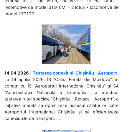
expuse în 21 de loturi, inclusiv: - 19 de loturi -
locomotive de model 3ТЭ10М; - 2 loturi - locomotive de
model 2ТЭ10Л. ...
14.04.2026
|
Testarea conexiunii Chișinău – Aeroport
La 14 aprilie 2026, ÎS “Calea Ferată din Moldova”, în
comun cu ÎS “Aeroportul Internațional Chișinău” și SA
“Administrația Națională a Drumurilor”, a efectuat
testarea rutei speciale “Chișinău – Revaca – Aeroport”, o
inițiativă menită să optimizeze accesul călătorilor către
Aeroportul Internațional Chișinău și să eficientizeze
conexiunile de transport. ...