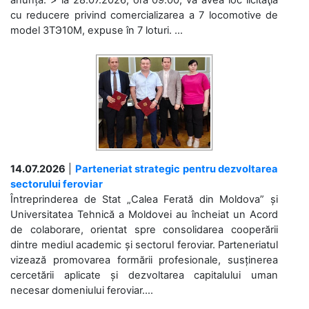
anunță: > la 28.07.2026, ora 09.00, va avea loc licitaţia
cu reducere privind comercializarea a 7 locomotive de
model 3ТЭ10М, expuse în 7 loturi. ...
14.07.2026
|
Parteneriat strategic pentru dezvoltarea
sectorului feroviar
Întreprinderea de Stat „Calea Ferată din Moldova” și
Universitatea Tehnică a Moldovei au încheiat un Acord
de colaborare, orientat spre consolidarea cooperării
dintre mediul academic și sectorul feroviar. Parteneriatul
vizează promovarea formării profesionale, susținerea
cercetării aplicate și dezvoltarea capitalului uman
necesar domeniului feroviar....