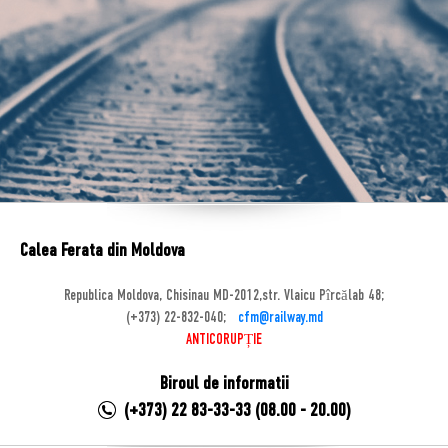
Calea Ferata din Moldova
Republica Moldova, Chisinau MD-2012,str. Vlaicu Pîrcălab 48;
(+373) 22-832-040;
cfm@railway.md
ANTICORUPȚIE
Biroul de informatii
(+373) 22 83-33-33 (08.00 - 20.00)