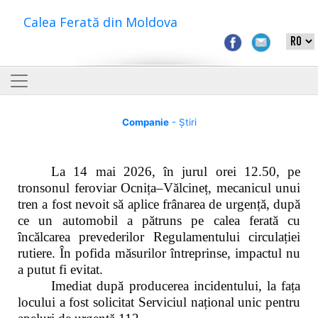
Calea Ferată din Moldova
Companie
- Știri
La 14 mai 2026, în jurul orei 12.50, pe
tronsonul feroviar Ocnița–Vălcineț, mecanicul unui
tren a fost nevoit să aplice frânarea de urgență, după
ce un automobil a pătruns pe calea ferată cu
încălcarea prevederilor Regulamentului circulației
rutiere. În pofida măsurilor întreprinse, impactul nu
a putut fi evitat.
Imediat după producerea incidentului, la fața
locului a fost solicitat Serviciul național unic pentru