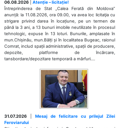
06.08.2026
|
Atenție – licitație!
Întreprinderea de Stat „Calea Ferată din Moldova”
anunță: la 11.08.2026, ora 09.00, va avea loc licitaţia cu
strigare privind darea în locațiune, pe un termen de
până la 3 ani, a 13 bunuri imobile neutilizate în procesul
tehnologic, expuse în 13 loturi. Bunurile, amplasate în
mun.Chișinău, mun.Bălți și în localitatea Bugeac, raionul
Comrat, includ spații administrative, spații de producere,
depozite, platforme de încărcare,
tansbordare/depozitare temporară a mărfuri....
31.07.2026
|
Mesaj de felicitare cu prilejul Zilei
Feroviarului