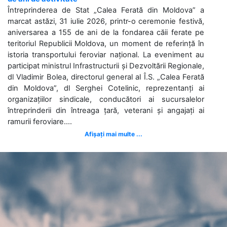
Întreprinderea de Stat „Calea Ferată din Moldova” a
marcat astăzi, 31 iulie 2026, printr-o ceremonie festivă,
aniversarea a 155 de ani de la fondarea căii ferate pe
teritoriul Republicii Moldova, un moment de referință în
istoria transportului feroviar național. La eveniment au
participat ministrul Infrastructurii și Dezvoltării Regionale,
dl Vladimir Bolea, directorul general al Î.S. „Calea Ferată
din Moldova”, dl Serghei Cotelinic, reprezentanți ai
organizațiilor sindicale, conducători ai sucursalelor
întreprinderii din întreaga țară, veterani și angajați ai
ramurii feroviare....
Afișați mai multe ...