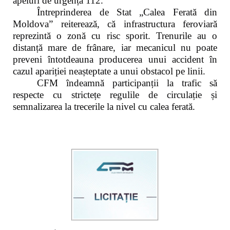
apeluri de urgență 112.
Întreprinderea de Stat „Calea Ferată din
Moldova” reiterează, că infrastructura feroviară
reprezintă o zonă cu risc sporit. Trenurile au o
distanță mare de frânare, iar mecanicul nu poate
preveni întotdeauna producerea unui accident în
cazul apariției neașteptate a unui obstacol pe linii.
CFM îndeamnă participanții la trafic să
respecte cu strictețe regulile de circulație și
semnalizarea la trecerile la nivel cu calea ferată.