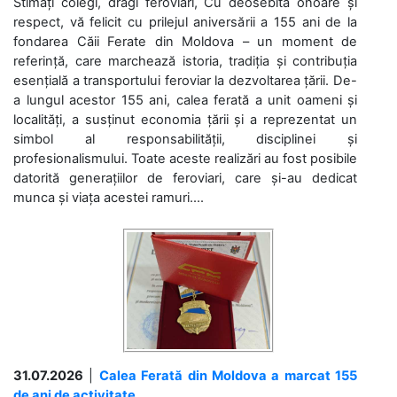
Stimați colegi, dragi feroviari, Cu deosebită onoare și
respect, vă felicit cu prilejul aniversării a 155 ani de la
fondarea Căii Ferate din Moldova – un moment de
referință, care marchează istoria, tradiția și contribuția
esențială a transportului feroviar la dezvoltarea țării. De-
a lungul acestor 155 ani, calea ferată a unit oameni și
localități, a susținut economia țării și a reprezentat un
simbol al responsabilității, disciplinei și
profesionalismului. Toate aceste realizări au fost posibile
datorită generațiilor de feroviari, care și-au dedicat
munca și viața acestei ramuri....
31.07.2026
|
Calea Ferată din Moldova a marcat 155
de ani de activitate