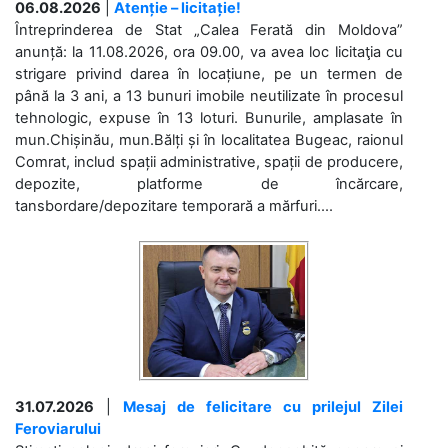
06.08.2026
|
Atenție – licitație!
Întreprinderea de Stat „Calea Ferată din Moldova”
anunță: la 11.08.2026, ora 09.00, va avea loc licitaţia cu
strigare privind darea în locațiune, pe un termen de
până la 3 ani, a 13 bunuri imobile neutilizate în procesul
tehnologic, expuse în 13 loturi. Bunurile, amplasate în
mun.Chișinău, mun.Bălți și în localitatea Bugeac, raionul
Comrat, includ spații administrative, spații de producere,
depozite, platforme de încărcare,
tansbordare/depozitare temporară a mărfuri....
31.07.2026
|
Mesaj de felicitare cu prilejul Zilei
Feroviarului