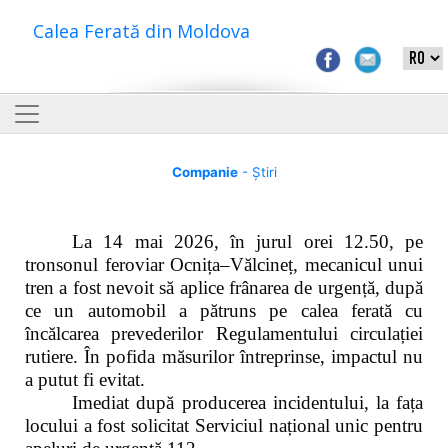
Calea Ferată din Moldova
Companie
- Știri
La 14 mai 2026, în jurul orei 12.50, pe
tronsonul feroviar Ocnița–Vălcineț, mecanicul unui
tren a fost nevoit să aplice frânarea de urgență, după
ce un automobil a pătruns pe calea ferată cu
încălcarea prevederilor Regulamentului circulației
rutiere. În pofida măsurilor întreprinse, impactul nu
a putut fi evitat.
Imediat după producerea incidentului, la fața
locului a fost solicitat Serviciul național unic pentru