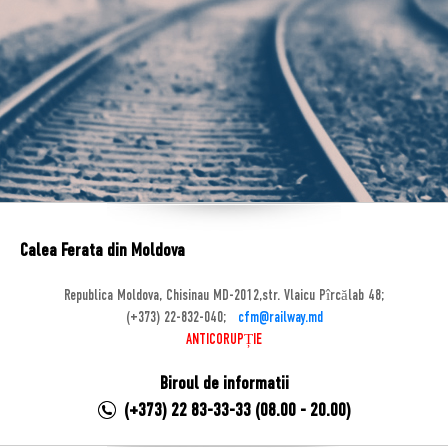
Calea Ferata din Moldova
Republica Moldova, Chisinau MD-2012,str. Vlaicu Pîrcălab 48;
(+373) 22-832-040;
cfm@railway.md
ANTICORUPȚIE
Biroul de informatii
(+373) 22 83-33-33 (08.00 - 20.00)