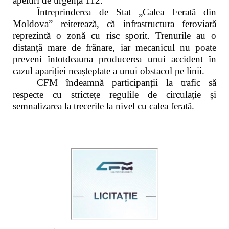
apeluri de urgență 112.
Întreprinderea de Stat „Calea Ferată din
Moldova” reiterează, că infrastructura feroviară
reprezintă o zonă cu risc sporit. Trenurile au o
distanță mare de frânare, iar mecanicul nu poate
preveni întotdeauna producerea unui accident în
cazul apariției neașteptate a unui obstacol pe linii.
CFM îndeamnă participanții la trafic să
respecte cu strictețe regulile de circulație și
semnalizarea la trecerile la nivel cu calea ferată.