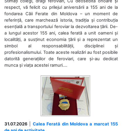
Stimați colegi, dragi feroviari, Cu deosebită onoare și
respect, vă felicit cu prilejul aniversării a 155 ani de la
fondarea Căii Ferate din Moldova – un moment de
referință, care marchează istoria, tradiția și contribuția
esențială a transportului feroviar la dezvoltarea țării. De-
a lungul acestor 155 ani, calea ferată a unit oameni și
localități, a susținut economia țării și a reprezentat un
simbol al responsabilității, disciplinei și
profesionalismului. Toate aceste realizări au fost posibile
datorită generațiilor de feroviari, care și-au dedicat
munca și viața acestei ramuri....
31.07.2026
|
Calea Ferată din Moldova a marcat 155
de ani de activitate