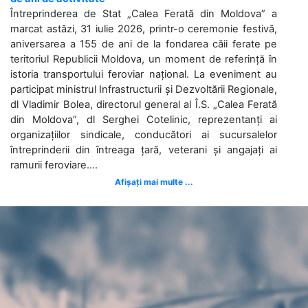
Întreprinderea de Stat „Calea Ferată din Moldova” a
marcat astăzi, 31 iulie 2026, printr-o ceremonie festivă,
aniversarea a 155 de ani de la fondarea căii ferate pe
teritoriul Republicii Moldova, un moment de referință în
istoria transportului feroviar național. La eveniment au
participat ministrul Infrastructurii și Dezvoltării Regionale,
dl Vladimir Bolea, directorul general al Î.S. „Calea Ferată
din Moldova”, dl Serghei Cotelinic, reprezentanți ai
organizațiilor sindicale, conducători ai sucursalelor
întreprinderii din întreaga țară, veterani și angajați ai
ramurii feroviare....
Afișați mai multe ...