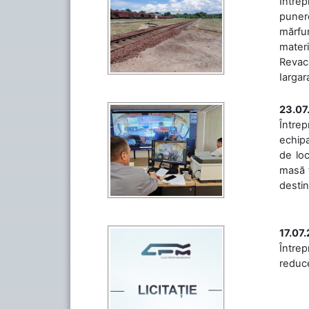
Întrep
punere
mărfur
materi
Revaca
Iargara
23.07
Întrep
echipa
de loc
masă t
destin
17.07
Întrep
reduce