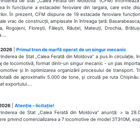
rinderea de Stat „Calea Ferată din Moldova” (CFM) informează de
a în funcțiune a estacadei feroviare din Iargara, care este di
ilor. În prezent, CFM dispune de 19 estacade feroviare funcționa
ale vrac de construcții, amplasate în întreaga țară: Basarabeasca
, Rogojeni, Florești, Fălești, Răuțel, Mateuți, Drochia, Brătușe
....
.2026
|
Primul tren de marfă operat de un singur mecanic
rinderea de Stat „Calea Ferată din Moldova” a pus în circulație, 
j de locomotivă, format dintr-un singur mecanic - un pas important
omotive și în optimizarea organizării procesului de transport.
otală de aproximativ 5.000 de tone, și circulă pe ruta Chișinău
at exportului....
.2026
|
Atenție – licitație!
rinderea de Stat „Calea Ferată din Moldova” anunță: > la 28.07
re privind comercializarea a 7 locomotive de model 3ТЭ10М, expuse