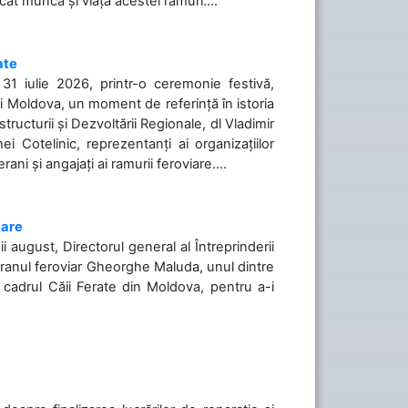
icat munca și viața acestei ramuri....
ate
31 iulie 2026, printr-o ceremonie festivă,
cii Moldova, un moment de referință în istoria
tructurii și Dezvoltării Regionale, dl Vladimir
i Cotelinic, reprezentanți ai organizațiilor
ani și angajați ai ramurii feroviare....
iare
ii august, Directorul general al Întreprinderii
teranul feroviar Gheorghe Maluda, unul dintre
n cadrul Căii Ferate din Moldova, pentru a-i