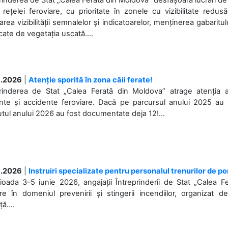
 rețelei feroviare, cu prioritate în zonele cu vizibilitate redu
area vizibilității semnalelor și indicatoarelor, menținerea gabaritul
ate de vegetația uscată....
.2026
|
Atenție sporită în zona căii ferate!
prinderea de Stat „Calea Ferată din Moldova” atrage atenția 
nte și accidente feroviare. Dacă pe parcursul anului 2025 au f
tul anului 2026 au fost documentate deja 12!...
.2026
|
Instruiri specializate pentru personalul trenurilor de p
ioada 3–5 iunie 2026, angajații Întreprinderii de Stat „Calea 
ire în domeniul prevenirii și stingerii incendiilor, organizat 
ă....