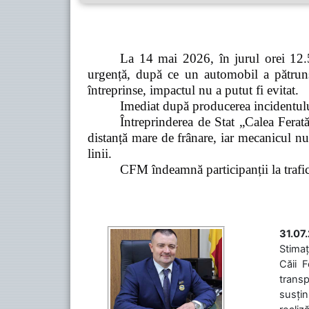
La 14 mai 2026, în jurul orei 12.5
urgență, după ce un automobil a pătruns 
întreprinse, impactul nu a putut fi evitat.
Imediat după producerea incidentului,
Întreprinderea de Stat „Calea Ferată
distanță mare de frânare, iar mecanicul nu
linii.
CFM îndeamnă participanții la trafic s
31.07
Stimaț
Căii 
transp
susțin