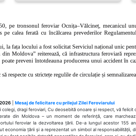
0, pe tronsonul feroviar Ocnița–Vălcineț, mecanicul unui
pe calea ferată cu încălcarea prevederilor Regulamentului
 la fața locului a fost solicitat Serviciul național unic pen
 din Moldova” reiterează, că infrastructura feroviară repre
 poate preveni întotdeauna producerea unui accident în caz
ă respecte cu strictețe regulile de circulație și semnalizarea l
.2026
|
Mesaj de felicitare cu prilejul Zilei Feroviarului
i colegi, dragi feroviari, Cu deosebită onoare și respect, vă felicit 
Ferate din Moldova – un moment de referință, care marchează is
ortului feroviar la dezvoltarea țării. De-a lungul acestor 155 ani
ut economia țării și a reprezentat un simbol al responsabilității, d