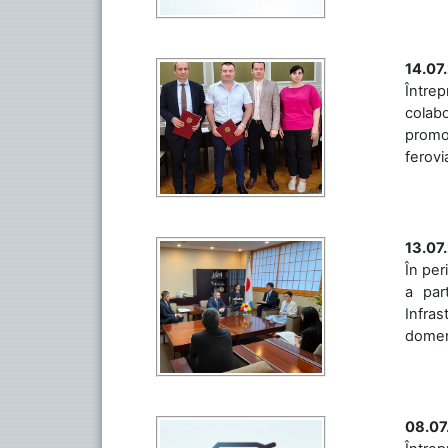
14.07
Între
colabo
promov
ferovia
13.07
În per
a par
Infras
domeniu
08.07