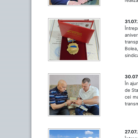
realiz
31.07
Între
aniver
transp
Bolea,
sindic
30.07
În aju
de Sta
cei ma
transm
27.07