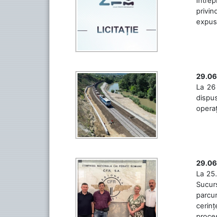
Întrep
privin
expuse 
29.06
La 26 
dispus
operaț
29.06
La 25.
Sucurs
parcu
cerinț
proces