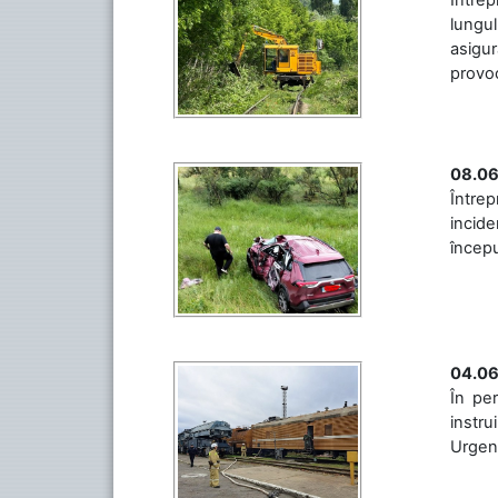
lungul
asigur
provoc
08.06
Între
incide
începu
04.06
În per
instru
Urgenț