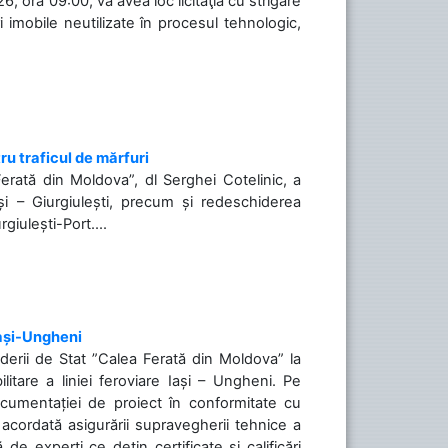
, ora 09:00, va avea loc licitaţia cu strigare
 imobile neutilizate în procesul tehnologic,
ru traficul de mărfuri
Ferată din Moldova”, dl Serghei Cotelinic, a
și – Giurgiulești, precum și redeschiderea
rgiulești-Port....
Iași-Ungheni
nderii de Stat ”Calea Ferată din Moldova” la
litare a liniei feroviare Iași – Ungheni. Pe
ocumentației de proiect în conformitate cu
acordată asigurării supravegherii tehnice a
de experți ce dețin certificate și calificări