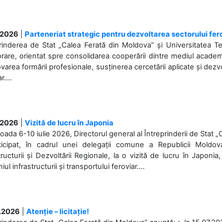
.2026
|
Parteneriat strategic pentru dezvoltarea sectorului fer
prinderea de Stat „Calea Ferată din Moldova” și Universitatea 
rare, orientat spre consolidarea cooperării dintre mediul academi
area formării profesionale, susținerea cercetării aplicate și dez
r....
.2026
|
Vizită de lucru în Japonia
ioada 6-10 iulie 2026, Directorul general al Întreprinderii de Stat 
ticipat, în cadrul unei delegații comune a Republicii Moldova
tructurii și Dezvoltării Regionale, la o vizită de lucru în Japonia,
l infrastructurii și transportului feroviar....
.2026
|
Atenție – licitație!