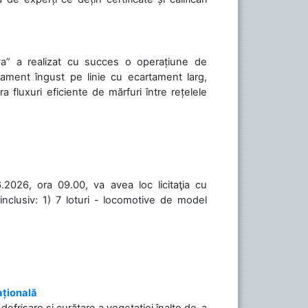
va” a realizat cu succes o operațiune de
tament îngust pe linie cu ecartament larg,
a fluxuri eficiente de mărfuri între rețelele
.2026, ora 09.00, va avea loc licitaţia cu
inclusiv: 1) 7 loturi - locomotive de model
ațională
efrișare și curățare a vegetației înalte de-a