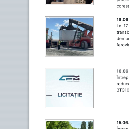
coresp
18.06
La 17
trans
demons
ferovia
16.06
Între
reduce
3ТЭ10М
15.06
Întrep