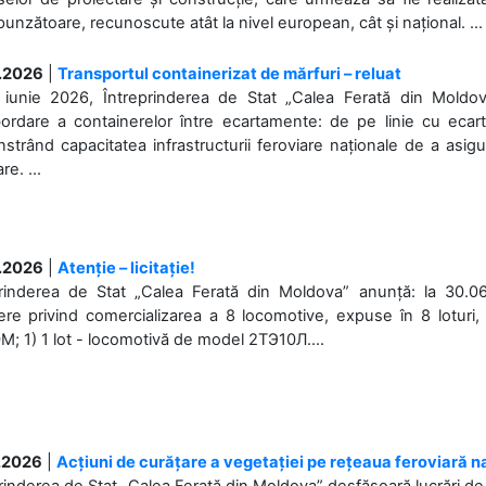
unzătoare, recunoscute atât la nivel european, cât și național. ...
.2026
|
Transportul containerizat de mărfuri – reluat
 iunie 2026, Întreprinderea de Stat „Calea Ferată din Moldo
bordare a containerelor între ecartamente: de pe linie cu ecar
trând capacitatea infrastructurii feroviare naționale de a asigur
re. ...
.2026
|
Atenție – licitație!
prinderea de Stat „Calea Ferată din Moldova” anunță: la 30.06
re privind comercializarea a 8 locomotive, expuse în 8 loturi, 
; 1) 1 lot - locomotivă de model 2ТЭ10Л....
.2026
|
Acțiuni de curățare a vegetației pe rețeaua feroviară n
rinderea de Stat „Calea Ferată din Moldova” desfășoară lucrări de d