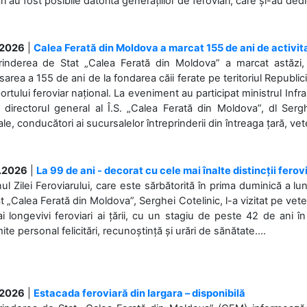
ări au fost posibile datorită generațiilor de feroviari, care și-au ded
.2026
|
Calea Ferată din Moldova a marcat 155 de ani de activit
prinderea de Stat „Calea Ferată din Moldova” a marcat astăzi, 
sarea a 155 de ani de la fondarea căii ferate pe teritoriul Republi
ortului feroviar național. La eveniment au participat ministrul Infras
 directorul general al Î.S. „Calea Ferată din Moldova”, dl Serghe
ale, conducători ai sucursalelor întreprinderii din întreaga țară, veter
.2026
|
La 99 de ani - decorat cu cele mai înalte distincții ferov
nul Zilei Feroviarului, care este sărbătorită în prima duminică a lun
t „Calea Ferată din Moldova”, Serghei Cotelinic, l-a vizitat pe ve
i longevivi feroviari ai țării, cu un stagiu de peste 42 de ani î
ite personal felicitări, recunoștință și urări de sănătate....
.2026
|
Estacada feroviară din Iargara – disponibilă