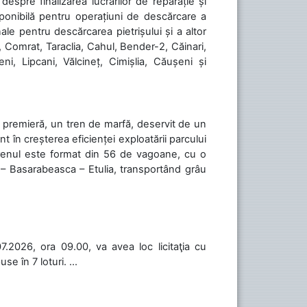
spre finalizarea lucrărilor de reparație și
sponibilă pentru operațiuni de descărcare a
le pentru descărcarea pietrișului și a altor
, Comrat, Taraclia, Cahul, Bender-2, Căinari,
ni, Lipcani, Vălcineț, Cimișlia, Căușeni și
în premieră, un tren de marfă, deservit de un
 în creșterea eficienței exploatării parcului
 Trenul este format din 56 de vagoane, cu o
 – Basarabeasca – Etulia, transportând grâu
.2026, ora 09.00, va avea loc licitaţia cu
 în 7 loturi. ...