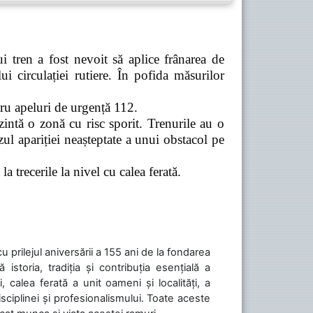
 tren a fost nevoit să aplice frânarea de
 circulației rutiere. În pofida măsurilor
tru apeluri de urgență 112.
zintă o zonă cu risc sporit. Trenurile au o
ul apariției neașteptate a unui obstacol pe
a trecerile la nivel cu calea ferată.
cu prilejul aniversării a 155 ani de la fondarea
toria, tradiția și contribuția esențială a
, calea ferată a unit oameni și localități, a
isciplinei și profesionalismului. Toate aceste