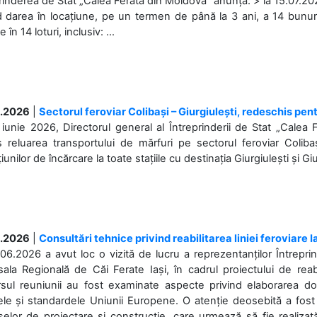
rinderea de Stat „Calea Ferată din Moldova” anunță: > la 15.07.2026
d darea în locațiune, pe un termen de până la 3 ani, a 14 bunuri
în 14 loturi, inclusiv: ...
.2026
|
Sectorul feroviar Colibași – Giurgiulești, redeschis pent
iunie 2026, Directorul general al Întreprinderii de Stat „Calea 
 reluarea transportului de mărfuri pe sectorul feroviar Coliba
iunilor de încărcare la toate stațiile cu destinația Giurgiulești și Giu
.2026
|
Consultări tehnice privind reabilitarea liniei feroviare 
06.2026 a avut loc o vizită de lucru a reprezentanților Întrepri
ala Regională de Căi Ferate Iași, în cadrul proiectului de reabi
rsul reuniunii au fost examinate aspecte privind elaborarea d
ele și standardele Uniunii Europene. O atenție deosebită a fost 
elor de proiectare și construcție, care urmează să fie realizată 