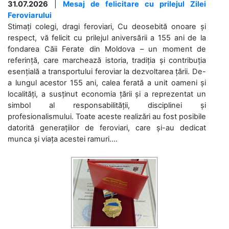
31.07.2026
|
Mesaj de felicitare cu prilejul Zilei
Feroviarului
Stimați colegi, dragi feroviari, Cu deosebită onoare și
respect, vă felicit cu prilejul aniversării a 155 ani de la
fondarea Căii Ferate din Moldova – un moment de
referință, care marchează istoria, tradiția și contribuția
esențială a transportului feroviar la dezvoltarea țării. De-
a lungul acestor 155 ani, calea ferată a unit oameni și
localități, a susținut economia țării și a reprezentat un
simbol al responsabilității, disciplinei și
profesionalismului. Toate aceste realizări au fost posibile
datorită generațiilor de feroviari, care și-au dedicat
munca și viața acestei ramuri....