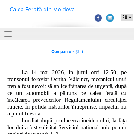
Calea Ferată din Moldova
Companie
- Știri
La 14 mai 2026, în jurul orei 12.50, pe
tronsonul feroviar Ocnița–Vălcineț, mecanicul unui
tren a fost nevoit să aplice frânarea de urgență, după
ce un automobil a pătruns pe calea ferată cu
încălcarea prevederilor Regulamentului circulației
rutiere. În pofida măsurilor întreprinse, impactul nu
a putut fi evitat.
Imediat după producerea incidentului, la fața
locului a fost solicitat Serviciul național unic pentru