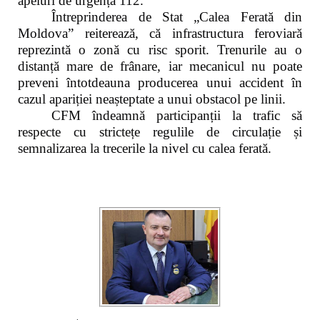
apeluri de urgență 112.
Întreprinderea de Stat „Calea Ferată din
Moldova” reiterează, că infrastructura feroviară
reprezintă o zonă cu risc sporit. Trenurile au o
distanță mare de frânare, iar mecanicul nu poate
preveni întotdeauna producerea unui accident în
cazul apariției neașteptate a unui obstacol pe linii.
CFM îndeamnă participanții la trafic să
respecte cu strictețe regulile de circulație și
semnalizarea la trecerile la nivel cu calea ferată.