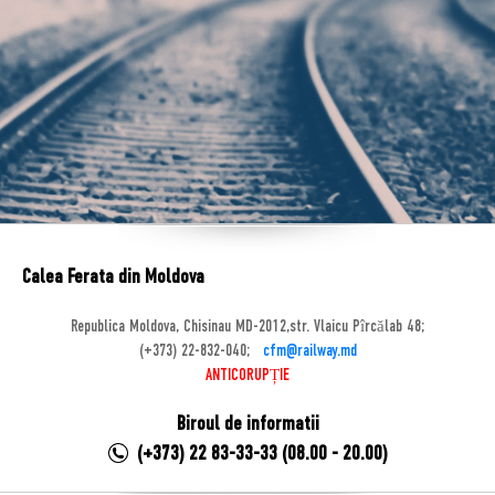
Calea Ferata din Moldova
Republica Moldova, Chisinau MD-2012,str. Vlaicu Pîrcălab 48;
(+373) 22-832-040;
cfm@railway.md
ANTICORUPȚIE
Biroul de informatii
(+373) 22 83-33-33 (08.00 - 20.00)