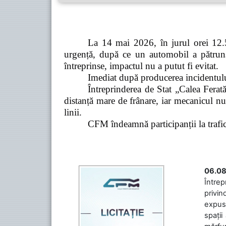
La 14 mai 2026, în jurul orei 12.5
urgență, după ce un automobil a pătruns 
întreprinse, impactul nu a putut fi evitat.
Imediat după producerea incidentului,
Întreprinderea de Stat „Calea Ferată
distanță mare de frânare, iar mecanicul nu
linii.
CFM îndeamnă participanții la trafic s
06.08
Întrep
privin
expuse
spații