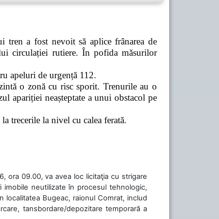
 tren a fost nevoit să aplice frânarea de
 circulației rutiere. În pofida măsurilor
tru apeluri de urgență 112.
zintă o zonă cu risc sporit. Trenurile au o
ul apariției neașteptate a unui obstacol pe
a trecerile la nivel cu calea ferată.
 ora 09.00, va avea loc licitaţia cu strigare
 imobile neutilizate în procesul tehnologic,
în localitatea Bugeac, raionul Comrat, includ
cărcare, tansbordare/depozitare temporară a