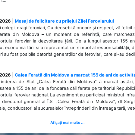
....
.2026
|
Mesaj de felicitare cu prilejul Zilei Feroviarului
i colegi, dragi feroviari, Cu deosebită onoare și respect, vă felicit 
Ferate din Moldova – un moment de referință, care marchează is
ortului feroviar la dezvoltarea țării. De-a lungul acestor 155 ani
ut economia țării și a reprezentat un simbol al responsabilității, d
ări au fost posibile datorită generațiilor de feroviari, care și-au ded
.2026
|
Calea Ferată din Moldova a marcat 155 de ani de activit
prinderea de Stat „Calea Ferată din Moldova” a marcat astăzi, 
sarea a 155 de ani de la fondarea căii ferate pe teritoriul Republi
ortului feroviar național. La eveniment au participat ministrul Infras
 directorul general al Î.S. „Calea Ferată din Moldova”, dl Serghe
ale, conducători ai sucursalelor întreprinderii din întreaga țară, veter
Afișați mai multe ...