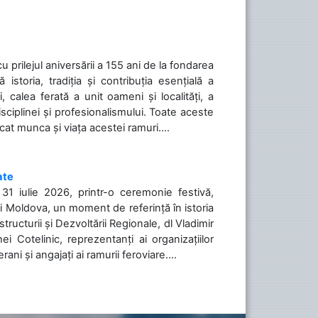
cu prilejul aniversării a 155 ani de la fondarea
toria, tradiția și contribuția esențială a
, calea ferată a unit oameni și localități, a
isciplinei și profesionalismului. Toate aceste
icat munca și viața acestei ramuri....
ate
31 iulie 2026, printr-o ceremonie festivă,
cii Moldova, un moment de referință în istoria
tructurii și Dezvoltării Regionale, dl Vladimir
i Cotelinic, reprezentanți ai organizațiilor
ani și angajați ai ramurii feroviare....