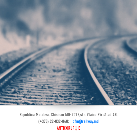
Republica Moldova, Chisinau MD-2012,str. Vlaicu Pîrcălab 48;
(+373) 22-832-040;
cfm@railway.md
ANTICORUPȚIE