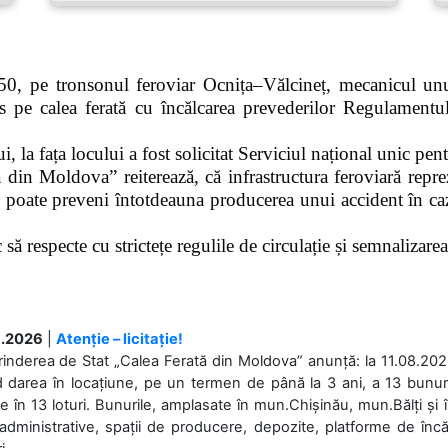
0, pe tronsonul feroviar Ocnița–Vălcineț, mecanicul unui
pe calea ferată cu încălcarea prevederilor Regulamentului
 la fața locului a fost solicitat Serviciul național unic pen
 din Moldova” reiterează, că infrastructura feroviară repre
 poate preveni întotdeauna producerea unui accident în caz
ă respecte cu strictețe regulile de circulație și semnalizarea l
.2026
|
Atenție – licitație!
rinderea de Stat „Calea Ferată din Moldova” anunță: la 11.08.2026,
d darea în locațiune, pe un termen de până la 3 ani, a 13 bunuri
 în 13 loturi. Bunurile, amplasate în mun.Chișinău, mun.Bălți și 
 administrative, spații de producere, depozite, platforme de în