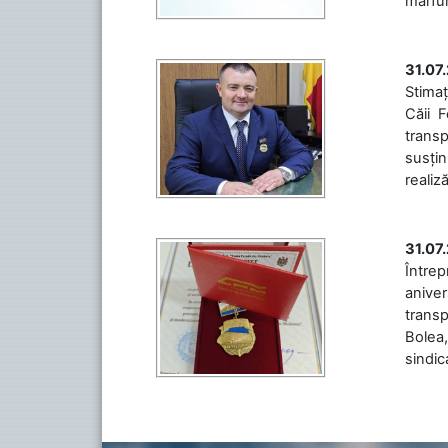
mărfuri
31.07
Stimaț
Căii 
transp
susțin
realiz
31.07
Între
aniver
transp
Bolea,
sindic