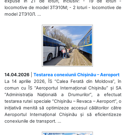
expuse în 21 de loturi, inclusiv: - 19 de loturi -
locomotive de model 3ТЭ10М; - 2 loturi - locomotive de
model 2ТЭ10Л. ...
14.04.2026
|
Testarea conexiunii Chișinău – Aeroport
La 14 aprilie 2026, ÎS “Calea Ferată din Moldova”, în
comun cu ÎS “Aeroportul Internațional Chișinău” și SA
“Administrația Națională a Drumurilor”, a efectuat
testarea rutei speciale “Chișinău – Revaca – Aeroport”, o
inițiativă menită să optimizeze accesul călătorilor către
Aeroportul Internațional Chișinău și să eficientizeze
conexiunile de transport. ...