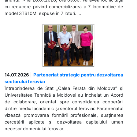
anunță: > la 28.07.2026, ora 09.00, va avea loc licitaţia
cu reducere privind comercializarea a 7 locomotive de
model 3ТЭ10М, expuse în 7 loturi. ...
14.07.2026
|
Parteneriat strategic pentru dezvoltarea
sectorului feroviar
Întreprinderea de Stat „Calea Ferată din Moldova” și
Universitatea Tehnică a Moldovei au încheiat un Acord
de colaborare, orientat spre consolidarea cooperării
dintre mediul academic și sectorul feroviar. Parteneriatul
vizează promovarea formării profesionale, susținerea
cercetării aplicate și dezvoltarea capitalului uman
necesar domeniului feroviar....