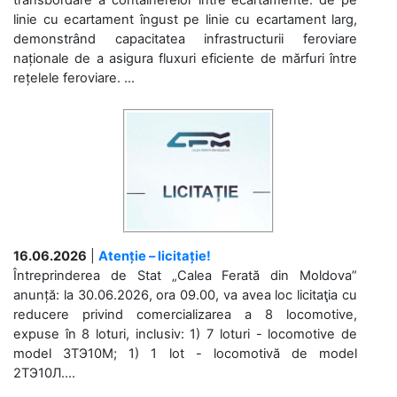
transbordare a containerelor între ecartamente: de pe
linie cu ecartament îngust pe linie cu ecartament larg,
demonstrând capacitatea infrastructurii feroviare
naționale de a asigura fluxuri eficiente de mărfuri între
rețelele feroviare. ...
16.06.2026
|
Atenție – licitație!
Întreprinderea de Stat „Calea Ferată din Moldova”
anunță: la 30.06.2026, ora 09.00, va avea loc licitaţia cu
reducere privind comercializarea a 8 locomotive,
expuse în 8 loturi, inclusiv: 1) 7 loturi - locomotive de
model 3ТЭ10М; 1) 1 lot - locomotivă de model
2ТЭ10Л....