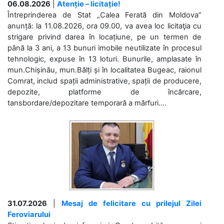
06.08.2026
|
Atenție – licitație!
Întreprinderea de Stat „Calea Ferată din Moldova”
anunță: la 11.08.2026, ora 09.00, va avea loc licitaţia cu
strigare privind darea în locațiune, pe un termen de
până la 3 ani, a 13 bunuri imobile neutilizate în procesul
tehnologic, expuse în 13 loturi. Bunurile, amplasate în
mun.Chișinău, mun.Bălți și în localitatea Bugeac, raionul
Comrat, includ spații administrative, spații de producere,
depozite, platforme de încărcare,
tansbordare/depozitare temporară a mărfuri....
31.07.2026
|
Mesaj de felicitare cu prilejul Zilei
Feroviarului