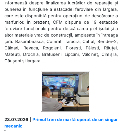
informează despre finalizarea lucrărilor de reparație și
punerea în funcțiune a estacadei feroviare din Iargara,
care este disponibilă pentru operațiuni de descărcare a
mărfurilor. În prezent, CFM dispune de 19 estacade
feroviare funcționale pentru descărcarea pietrișului și a
altor materiale vrac de construcții, amplasate în întreaga
țară: Basarabeasca, Comrat, Taraclia, Cahul, Bender-2,
Căinari, Revaca, Rogojeni, Florești, Fălești, Răuțel,
Mateuți, Drochia, Brătușeni, Lipcani, Vălcineț, Cimișlia,
Căușeni și Iargara....
23.07.2026
|
Primul tren de marfă operat de un singur
mecanic