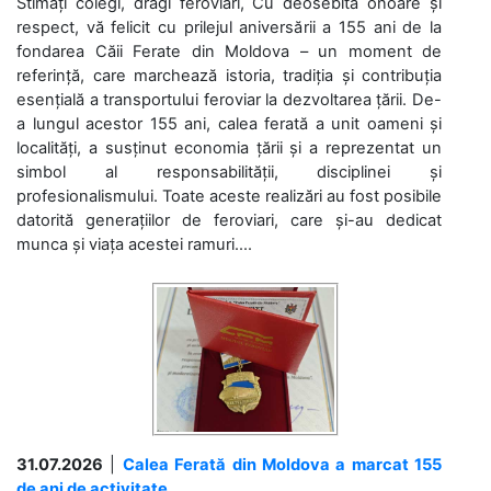
Stimați colegi, dragi feroviari, Cu deosebită onoare și
respect, vă felicit cu prilejul aniversării a 155 ani de la
fondarea Căii Ferate din Moldova – un moment de
referință, care marchează istoria, tradiția și contribuția
esențială a transportului feroviar la dezvoltarea țării. De-
a lungul acestor 155 ani, calea ferată a unit oameni și
localități, a susținut economia țării și a reprezentat un
simbol al responsabilității, disciplinei și
profesionalismului. Toate aceste realizări au fost posibile
datorită generațiilor de feroviari, care și-au dedicat
munca și viața acestei ramuri....
31.07.2026
|
Calea Ferată din Moldova a marcat 155
de ani de activitate