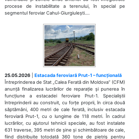
procese de instabilitate a terenului, în special pe
segmentul feroviar Cahul-Giurgiulești....
25.05.2026
|
Estacada feroviară Prut-1 – funcțională
Întreprinderea de Stat „Calea Ferată din Moldova” (CFM)
anunță finalizarea lucrărilor de reparație și punerea în
funcțiune a estacadei feroviare Prut-1. Specialiștii
întreprinderii au construit, cu forțe proprii, în circa două
săptămâni, 400 metri de cale ferată, inclusiv estacada
feroviară Prut-1, cu o lungime de 118 metri. În cadrul
lucrărilor, cu ajutorul tehnicii speciale, au fost instalate
631 traverse, 395 metri de șine și schimbătoare de cale,
fiind distribuite totodată 360 tone de pietriș pentru