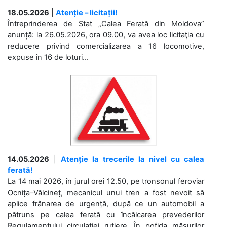
18.05.2026
|
Atenție – licitații!
Întreprinderea de Stat „Calea Ferată din Moldova”
anunță: la 26.05.2026, ora 09.00, va avea loc licitaţia cu
reducere privind comercializarea a 16 locomotive,
expuse în 16 de loturi...
14.05.2026
|
Atenție la trecerile la nivel cu calea
ferată!
La 14 mai 2026, în jurul orei 12.50, pe tronsonul feroviar
Ocnița–Vălcineț, mecanicul unui tren a fost nevoit să
aplice frânarea de urgență, după ce un automobil a
pătruns pe calea ferată cu încălcarea prevederilor
Regulamentului circulației rutiere. În pofida măsurilor