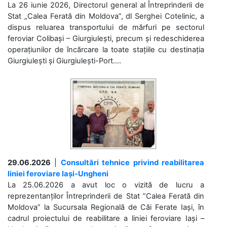
La 26 iunie 2026, Directorul general al Întreprinderii de
Stat „Calea Ferată din Moldova”, dl Serghei Cotelinic, a
dispus reluarea transportului de mărfuri pe sectorul
feroviar Colibași – Giurgiulești, precum și redeschiderea
operațiunilor de încărcare la toate stațiile cu destinația
Giurgiulești și Giurgiulești-Port....
29.06.2026
|
Consultări tehnice privind reabilitarea
liniei feroviare Iași-Ungheni
La 25.06.2026 a avut loc o vizită de lucru a
reprezentanților Întreprinderii de Stat ”Calea Ferată din
Moldova” la Sucursala Regională de Căi Ferate Iași, în
cadrul proiectului de reabilitare a liniei feroviare Iași –