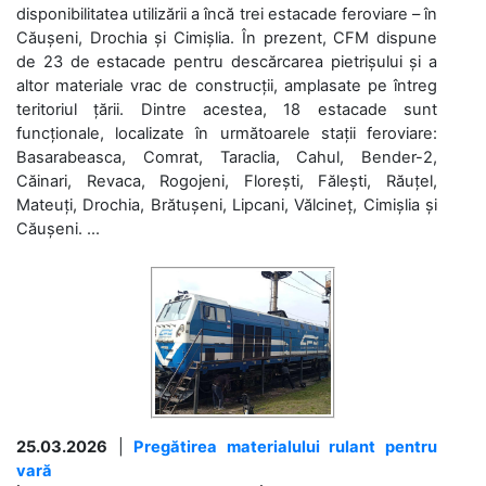
disponibilitatea utilizării a încă trei estacade feroviare – în
Căușeni, Drochia și Cimișlia. În prezent, CFM dispune
de 23 de estacade pentru descărcarea pietrișului și a
altor materiale vrac de construcții, amplasate pe întreg
teritoriul țării. Dintre acestea, 18 estacade sunt
funcționale, localizate în următoarele stații feroviare:
Basarabeasca, Comrat, Taraclia, Cahul, Bender-2,
Căinari, Revaca, Rogojeni, Florești, Fălești, Răuțel,
Mateuți, Drochia, Brătușeni, Lipcani, Vălcineț, Cimișlia și
Căușeni. ...
25.03.2026
|
Pregătirea materialului rulant pentru
vară