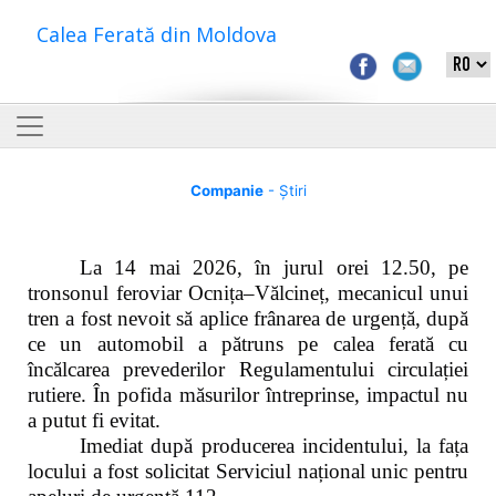
Calea Ferată din Moldova
Companie
- Știri
La 14 mai 2026, în jurul orei 12.50, pe
tronsonul feroviar Ocnița–Vălcineț, mecanicul unui
tren a fost nevoit să aplice frânarea de urgență, după
ce un automobil a pătruns pe calea ferată cu
încălcarea prevederilor Regulamentului circulației
rutiere. În pofida măsurilor întreprinse, impactul nu
a putut fi evitat.
Imediat după producerea incidentului, la fața
locului a fost solicitat Serviciul național unic pentru