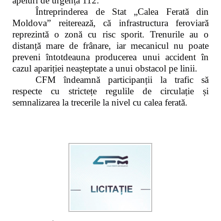
apeluri de urgență 112.
Întreprinderea de Stat „Calea Ferată din
Moldova” reiterează, că infrastructura feroviară
reprezintă o zonă cu risc sporit. Trenurile au o
distanță mare de frânare, iar mecanicul nu poate
preveni întotdeauna producerea unui accident în
cazul apariției neașteptate a unui obstacol pe linii.
CFM îndeamnă participanții la trafic să
respecte cu strictețe regulile de circulație și
semnalizarea la trecerile la nivel cu calea ferată.