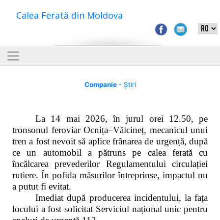
Calea Ferată din Moldova
Companie
- Știri
La 14 mai 2026, în jurul orei 12.50, pe
tronsonul feroviar Ocnița–Vălcineț, mecanicul unui
tren a fost nevoit să aplice frânarea de urgență, după
ce un automobil a pătruns pe calea ferată cu
încălcarea prevederilor Regulamentului circulației
rutiere. În pofida măsurilor întreprinse, impactul nu
a putut fi evitat.
Imediat după producerea incidentului, la fața
locului a fost solicitat Serviciul național unic pentru