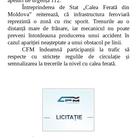
apeluri de urgență 112.
Întreprinderea de Stat „Calea Ferată din
Moldova” reiterează, că infrastructura feroviară
reprezintă o zonă cu risc sporit. Trenurile au o
distanță mare de frânare, iar mecanicul nu poate
preveni întotdeauna producerea unui accident în
cazul apariției neașteptate a unui obstacol pe linii.
CFM îndeamnă participanții la trafic să
respecte cu strictețe regulile de circulație și
semnalizarea la trecerile la nivel cu calea ferată.