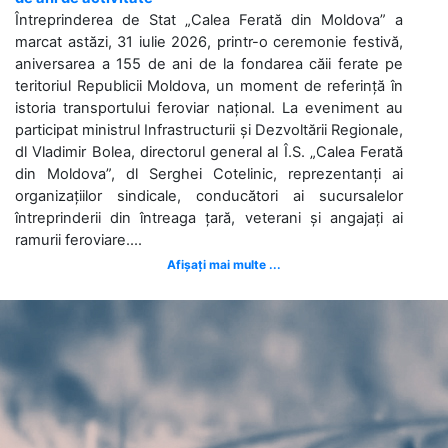
Întreprinderea de Stat „Calea Ferată din Moldova” a
marcat astăzi, 31 iulie 2026, printr-o ceremonie festivă,
aniversarea a 155 de ani de la fondarea căii ferate pe
teritoriul Republicii Moldova, un moment de referință în
istoria transportului feroviar național. La eveniment au
participat ministrul Infrastructurii și Dezvoltării Regionale,
dl Vladimir Bolea, directorul general al Î.S. „Calea Ferată
din Moldova”, dl Serghei Cotelinic, reprezentanți ai
organizațiilor sindicale, conducători ai sucursalelor
întreprinderii din întreaga țară, veterani și angajați ai
ramurii feroviare....
Afișați mai multe ...