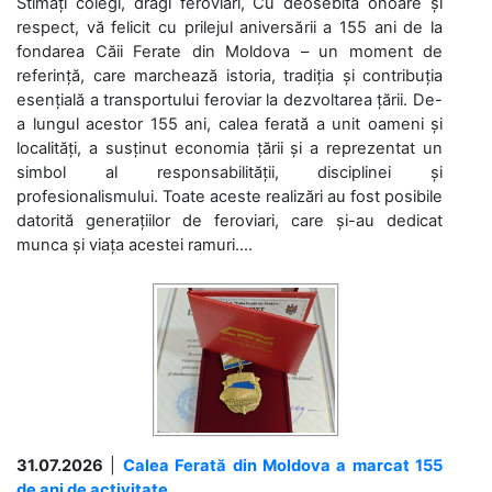
Stimați colegi, dragi feroviari, Cu deosebită onoare și
respect, vă felicit cu prilejul aniversării a 155 ani de la
fondarea Căii Ferate din Moldova – un moment de
referință, care marchează istoria, tradiția și contribuția
esențială a transportului feroviar la dezvoltarea țării. De-
a lungul acestor 155 ani, calea ferată a unit oameni și
localități, a susținut economia țării și a reprezentat un
simbol al responsabilității, disciplinei și
profesionalismului. Toate aceste realizări au fost posibile
datorită generațiilor de feroviari, care și-au dedicat
munca și viața acestei ramuri....
31.07.2026
|
Calea Ferată din Moldova a marcat 155
de ani de activitate