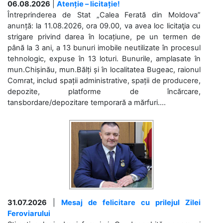
06.08.2026
|
Atenție – licitație!
Întreprinderea de Stat „Calea Ferată din Moldova”
anunță: la 11.08.2026, ora 09.00, va avea loc licitaţia cu
strigare privind darea în locațiune, pe un termen de
până la 3 ani, a 13 bunuri imobile neutilizate în procesul
tehnologic, expuse în 13 loturi. Bunurile, amplasate în
mun.Chișinău, mun.Bălți și în localitatea Bugeac, raionul
Comrat, includ spații administrative, spații de producere,
depozite, platforme de încărcare,
tansbordare/depozitare temporară a mărfuri....
31.07.2026
|
Mesaj de felicitare cu prilejul Zilei
Feroviarului