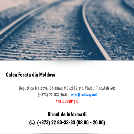
Calea Ferata din Moldova
Republica Moldova, Chisinau MD-2012,str. Vlaicu Pîrcălab 48;
(+373) 22-832-040;
cfm@railway.md
ANTICORUPȚIE
Biroul de informatii
(+373) 22 83-33-33 (08.00 - 20.00)