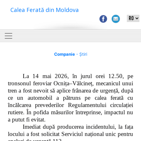
Calea Ferată din Moldova
Companie
- Știri
La 14 mai 2026, în jurul orei 12.50, pe
tronsonul feroviar Ocnița–Vălcineț, mecanicul unui
tren a fost nevoit să aplice frânarea de urgență, după
ce un automobil a pătruns pe calea ferată cu
încălcarea prevederilor Regulamentului circulației
rutiere. În pofida măsurilor întreprinse, impactul nu
a putut fi evitat.
Imediat după producerea incidentului, la fața
locului a fost solicitat Serviciul național unic pentru