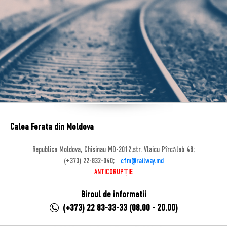
Calea Ferata din Moldova
Republica Moldova, Chisinau MD-2012,str. Vlaicu Pîrcălab 48;
(+373) 22-832-040;
cfm@railway.md
ANTICORUPȚIE
Biroul de informatii
(+373) 22 83-33-33 (08.00 - 20.00)