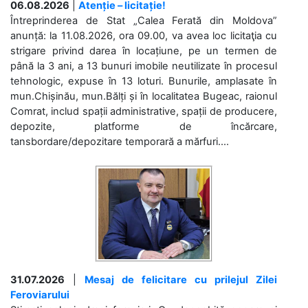
06.08.2026
|
Atenție – licitație!
Întreprinderea de Stat „Calea Ferată din Moldova”
anunță: la 11.08.2026, ora 09.00, va avea loc licitaţia cu
strigare privind darea în locațiune, pe un termen de
până la 3 ani, a 13 bunuri imobile neutilizate în procesul
tehnologic, expuse în 13 loturi. Bunurile, amplasate în
mun.Chișinău, mun.Bălți și în localitatea Bugeac, raionul
Comrat, includ spații administrative, spații de producere,
depozite, platforme de încărcare,
tansbordare/depozitare temporară a mărfuri....
31.07.2026
|
Mesaj de felicitare cu prilejul Zilei
Feroviarului