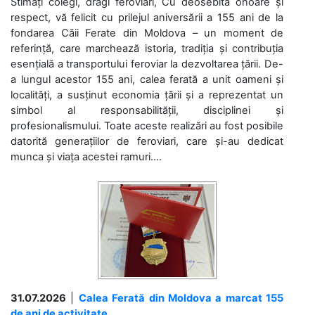
Stimați colegi, dragi feroviari, Cu deosebită onoare și
respect, vă felicit cu prilejul aniversării a 155 ani de la
fondarea Căii Ferate din Moldova – un moment de
referință, care marchează istoria, tradiția și contribuția
esențială a transportului feroviar la dezvoltarea țării. De-
a lungul acestor 155 ani, calea ferată a unit oameni și
localități, a susținut economia țării și a reprezentat un
simbol al responsabilității, disciplinei și
profesionalismului. Toate aceste realizări au fost posibile
datorită generațiilor de feroviari, care și-au dedicat
munca și viața acestei ramuri....
31.07.2026
|
Calea Ferată din Moldova a marcat 155
de ani de activitate