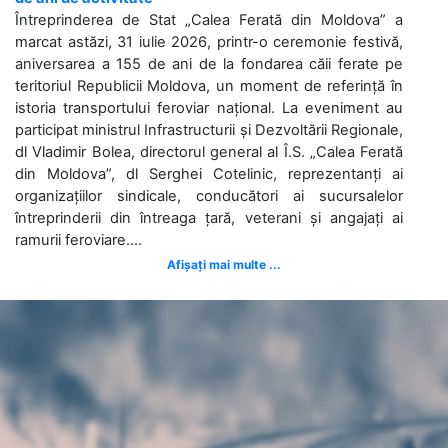
Întreprinderea de Stat „Calea Ferată din Moldova” a
marcat astăzi, 31 iulie 2026, printr-o ceremonie festivă,
aniversarea a 155 de ani de la fondarea căii ferate pe
teritoriul Republicii Moldova, un moment de referință în
istoria transportului feroviar național. La eveniment au
participat ministrul Infrastructurii și Dezvoltării Regionale,
dl Vladimir Bolea, directorul general al Î.S. „Calea Ferată
din Moldova”, dl Serghei Cotelinic, reprezentanți ai
organizațiilor sindicale, conducători ai sucursalelor
întreprinderii din întreaga țară, veterani și angajați ai
ramurii feroviare....
Afișați mai multe ...