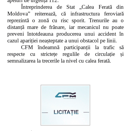
apeluri de urgență 112.
Întreprinderea de Stat „Calea Ferată din
Moldova” reiterează, că infrastructura feroviară
reprezintă o zonă cu risc sporit. Trenurile au o
distanță mare de frânare, iar mecanicul nu poate
preveni întotdeauna producerea unui accident în
cazul apariției neașteptate a unui obstacol pe linii.
CFM îndeamnă participanții la trafic să
respecte cu strictețe regulile de circulație și
semnalizarea la trecerile la nivel cu calea ferată.