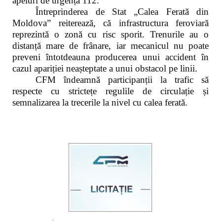
apeluri de urgență 112.
Întreprinderea de Stat „Calea Ferată din
Moldova” reiterează, că infrastructura feroviară
reprezintă o zonă cu risc sporit. Trenurile au o
distanță mare de frânare, iar mecanicul nu poate
preveni întotdeauna producerea unui accident în
cazul apariției neașteptate a unui obstacol pe linii.
CFM îndeamnă participanții la trafic să
respecte cu strictețe regulile de circulație și
semnalizarea la trecerile la nivel cu calea ferată.