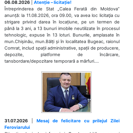
06.08.2026
|
Atenție – licitație!
Întreprinderea de Stat „Calea Ferată din Moldova”
anunță: la 11.08.2026, ora 09.00, va avea loc licitaţia cu
strigare privind darea în locațiune, pe un termen de
până la 3 ani, a 13 bunuri imobile neutilizate în procesul
tehnologic, expuse în 13 loturi. Bunurile, amplasate în
mun.Chișinău, mun.Bălți și în localitatea Bugeac, raionul
Comrat, includ spații administrative, spații de producere,
depozite, platforme de încărcare,
tansbordare/depozitare temporară a mărfuri....
31.07.2026
|
Mesaj de felicitare cu prilejul Zilei
Feroviarului