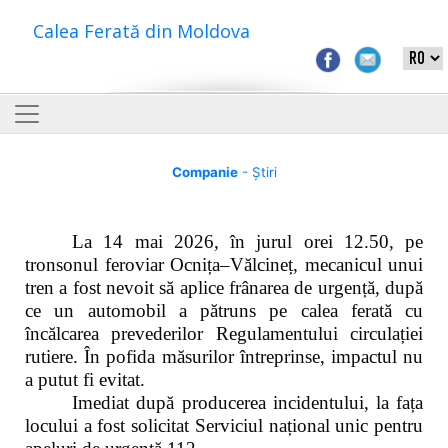
Calea Ferată din Moldova
Companie
- Știri
La 14 mai 2026, în jurul orei 12.50, pe
tronsonul feroviar Ocnița–Vălcineț, mecanicul unui
tren a fost nevoit să aplice frânarea de urgență, după
ce un automobil a pătruns pe calea ferată cu
încălcarea prevederilor Regulamentului circulației
rutiere. În pofida măsurilor întreprinse, impactul nu
a putut fi evitat.
Imediat după producerea incidentului, la fața
locului a fost solicitat Serviciul național unic pentru