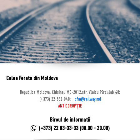
Calea Ferata din Moldova
Republica Moldova, Chisinau MD-2012,str. Vlaicu Pîrcălab 48;
(+373) 22-832-040;
cfm@railway.md
ANTICORUPȚIE
Biroul de informatii
(+373) 22 83-33-33 (08.00 - 20.00)