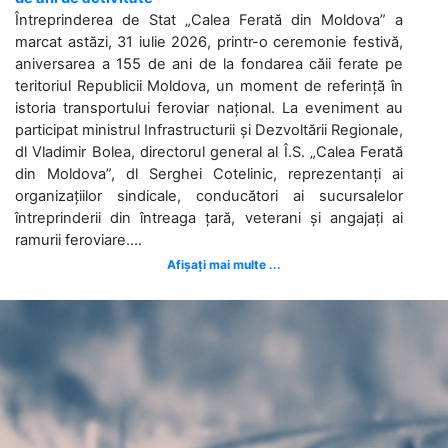
Întreprinderea de Stat „Calea Ferată din Moldova” a
marcat astăzi, 31 iulie 2026, printr-o ceremonie festivă,
aniversarea a 155 de ani de la fondarea căii ferate pe
teritoriul Republicii Moldova, un moment de referință în
istoria transportului feroviar național. La eveniment au
participat ministrul Infrastructurii și Dezvoltării Regionale,
dl Vladimir Bolea, directorul general al Î.S. „Calea Ferată
din Moldova”, dl Serghei Cotelinic, reprezentanți ai
organizațiilor sindicale, conducători ai sucursalelor
întreprinderii din întreaga țară, veterani și angajați ai
ramurii feroviare....
Afișați mai multe ...