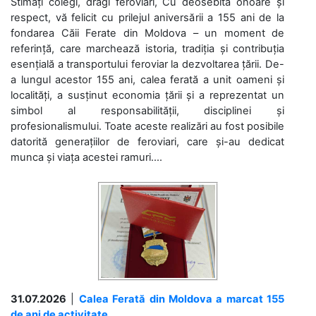
Stimați colegi, dragi feroviari, Cu deosebită onoare și
respect, vă felicit cu prilejul aniversării a 155 ani de la
fondarea Căii Ferate din Moldova – un moment de
referință, care marchează istoria, tradiția și contribuția
esențială a transportului feroviar la dezvoltarea țării. De-
a lungul acestor 155 ani, calea ferată a unit oameni și
localități, a susținut economia țării și a reprezentat un
simbol al responsabilității, disciplinei și
profesionalismului. Toate aceste realizări au fost posibile
datorită generațiilor de feroviari, care și-au dedicat
munca și viața acestei ramuri....
31.07.2026
|
Calea Ferată din Moldova a marcat 155
de ani de activitate