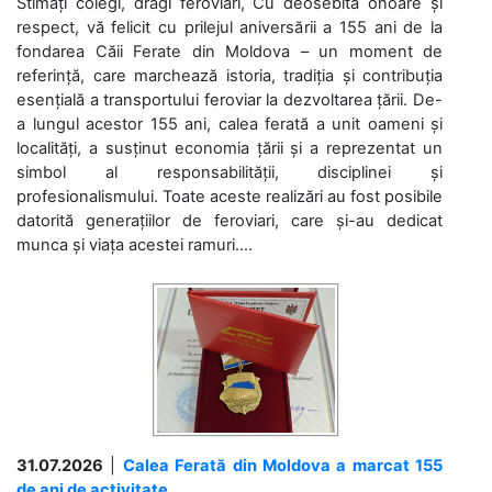
Stimați colegi, dragi feroviari, Cu deosebită onoare și
respect, vă felicit cu prilejul aniversării a 155 ani de la
fondarea Căii Ferate din Moldova – un moment de
referință, care marchează istoria, tradiția și contribuția
esențială a transportului feroviar la dezvoltarea țării. De-
a lungul acestor 155 ani, calea ferată a unit oameni și
localități, a susținut economia țării și a reprezentat un
simbol al responsabilității, disciplinei și
profesionalismului. Toate aceste realizări au fost posibile
datorită generațiilor de feroviari, care și-au dedicat
munca și viața acestei ramuri....
31.07.2026
|
Calea Ferată din Moldova a marcat 155
de ani de activitate