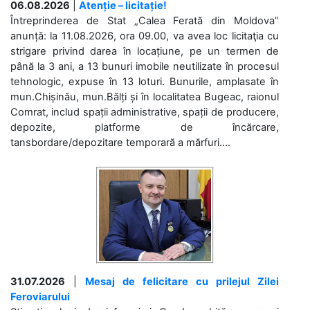
06.08.2026
|
Atenție – licitație!
Întreprinderea de Stat „Calea Ferată din Moldova”
anunță: la 11.08.2026, ora 09.00, va avea loc licitaţia cu
strigare privind darea în locațiune, pe un termen de
până la 3 ani, a 13 bunuri imobile neutilizate în procesul
tehnologic, expuse în 13 loturi. Bunurile, amplasate în
mun.Chișinău, mun.Bălți și în localitatea Bugeac, raionul
Comrat, includ spații administrative, spații de producere,
depozite, platforme de încărcare,
tansbordare/depozitare temporară a mărfuri....
31.07.2026
|
Mesaj de felicitare cu prilejul Zilei
Feroviarului