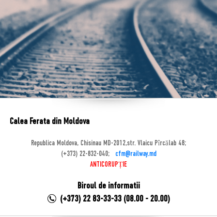
Calea Ferata din Moldova
Republica Moldova, Chisinau MD-2012,str. Vlaicu Pîrcălab 48;
(+373) 22-832-040;
cfm@railway.md
ANTICORUPȚIE
Biroul de informatii
(+373) 22 83-33-33 (08.00 - 20.00)