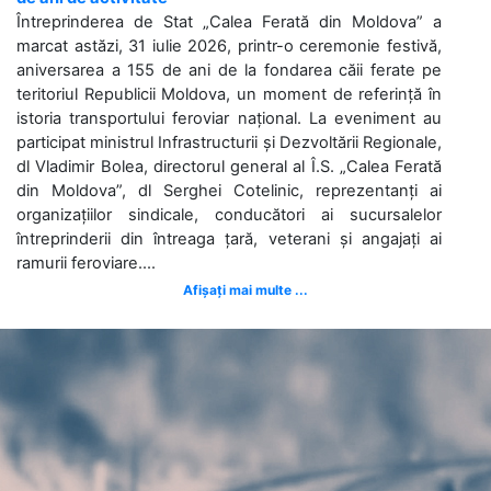
Întreprinderea de Stat „Calea Ferată din Moldova” a
marcat astăzi, 31 iulie 2026, printr-o ceremonie festivă,
aniversarea a 155 de ani de la fondarea căii ferate pe
teritoriul Republicii Moldova, un moment de referință în
istoria transportului feroviar național. La eveniment au
participat ministrul Infrastructurii și Dezvoltării Regionale,
dl Vladimir Bolea, directorul general al Î.S. „Calea Ferată
din Moldova”, dl Serghei Cotelinic, reprezentanți ai
organizațiilor sindicale, conducători ai sucursalelor
întreprinderii din întreaga țară, veterani și angajați ai
ramurii feroviare....
Afișați mai multe ...