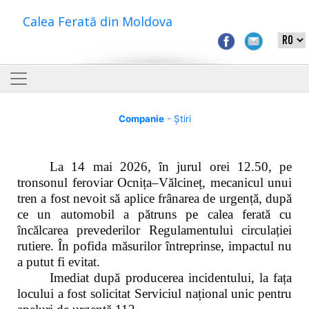
Calea Ferată din Moldova
Companie
- Știri
La 14 mai 2026, în jurul orei 12.50, pe
tronsonul feroviar Ocnița–Vălcineț, mecanicul unui
tren a fost nevoit să aplice frânarea de urgență, după
ce un automobil a pătruns pe calea ferată cu
încălcarea prevederilor Regulamentului circulației
rutiere. În pofida măsurilor întreprinse, impactul nu
a putut fi evitat.
Imediat după producerea incidentului, la fața
locului a fost solicitat Serviciul național unic pentru