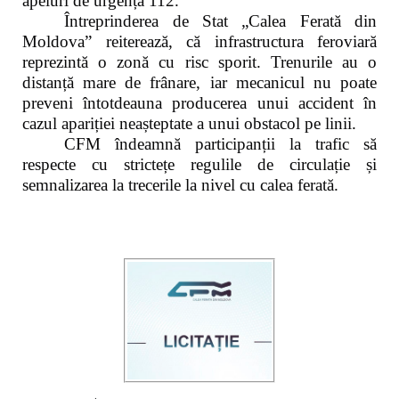
apeluri de urgență 112.
Întreprinderea de Stat „Calea Ferată din
Moldova” reiterează, că infrastructura feroviară
reprezintă o zonă cu risc sporit. Trenurile au o
distanță mare de frânare, iar mecanicul nu poate
preveni întotdeauna producerea unui accident în
cazul apariției neașteptate a unui obstacol pe linii.
CFM îndeamnă participanții la trafic să
respecte cu strictețe regulile de circulație și
semnalizarea la trecerile la nivel cu calea ferată.