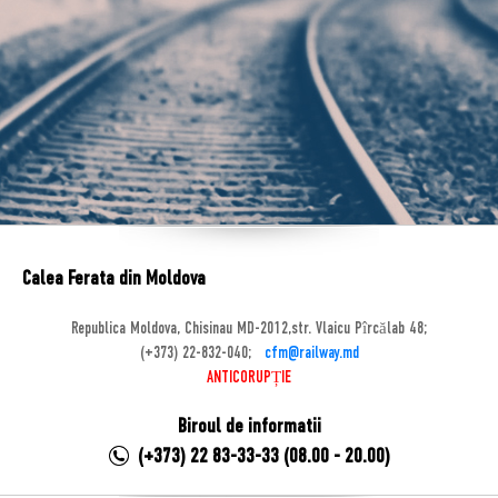
Calea Ferata din Moldova
Republica Moldova, Chisinau MD-2012,str. Vlaicu Pîrcălab 48;
(+373) 22-832-040;
cfm@railway.md
ANTICORUPȚIE
Biroul de informatii
(+373) 22 83-33-33 (08.00 - 20.00)