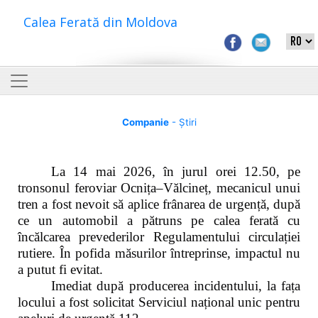
Calea Ferată din Moldova
Companie
- Știri
La 14 mai 2026, în jurul orei 12.50, pe
tronsonul feroviar Ocnița–Vălcineț, mecanicul unui
tren a fost nevoit să aplice frânarea de urgență, după
ce un automobil a pătruns pe calea ferată cu
încălcarea prevederilor Regulamentului circulației
rutiere. În pofida măsurilor întreprinse, impactul nu
a putut fi evitat.
Imediat după producerea incidentului, la fața
locului a fost solicitat Serviciul național unic pentru