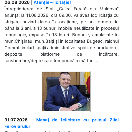
06.08.2026
|
Atenție – licitație!
Întreprinderea de Stat „Calea Ferată din Moldova”
anunță: la 11.08.2026, ora 09.00, va avea loc licitaţia cu
strigare privind darea în locațiune, pe un termen de
până la 3 ani, a 13 bunuri imobile neutilizate în procesul
tehnologic, expuse în 13 loturi. Bunurile, amplasate în
mun.Chișinău, mun.Bălți și în localitatea Bugeac, raionul
Comrat, includ spații administrative, spații de producere,
depozite, platforme de încărcare,
tansbordare/depozitare temporară a mărfuri....
31.07.2026
|
Mesaj de felicitare cu prilejul Zilei
Feroviarului