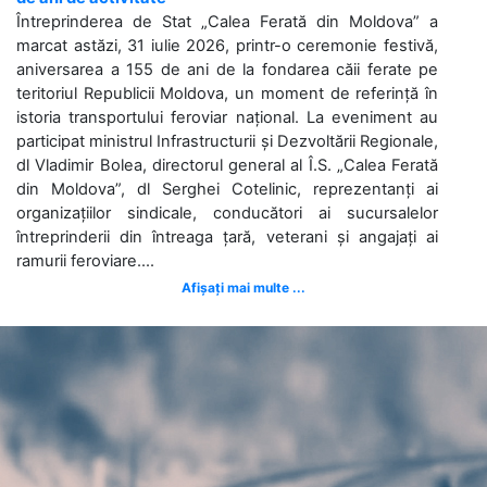
Întreprinderea de Stat „Calea Ferată din Moldova” a
marcat astăzi, 31 iulie 2026, printr-o ceremonie festivă,
aniversarea a 155 de ani de la fondarea căii ferate pe
teritoriul Republicii Moldova, un moment de referință în
istoria transportului feroviar național. La eveniment au
participat ministrul Infrastructurii și Dezvoltării Regionale,
dl Vladimir Bolea, directorul general al Î.S. „Calea Ferată
din Moldova”, dl Serghei Cotelinic, reprezentanți ai
organizațiilor sindicale, conducători ai sucursalelor
întreprinderii din întreaga țară, veterani și angajați ai
ramurii feroviare....
Afișați mai multe ...