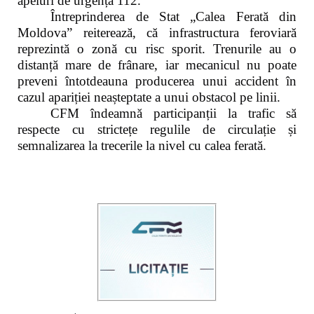
apeluri de urgență 112.
Întreprinderea de Stat „Calea Ferată din
Moldova” reiterează, că infrastructura feroviară
reprezintă o zonă cu risc sporit. Trenurile au o
distanță mare de frânare, iar mecanicul nu poate
preveni întotdeauna producerea unui accident în
cazul apariției neașteptate a unui obstacol pe linii.
CFM îndeamnă participanții la trafic să
respecte cu strictețe regulile de circulație și
semnalizarea la trecerile la nivel cu calea ferată.