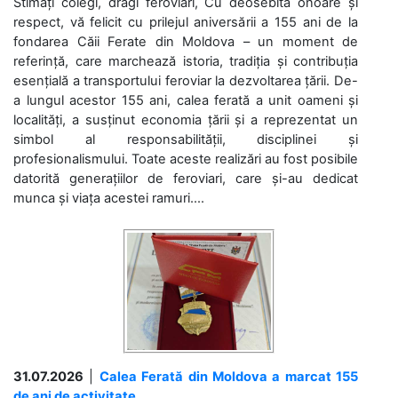
Stimați colegi, dragi feroviari, Cu deosebită onoare și
respect, vă felicit cu prilejul aniversării a 155 ani de la
fondarea Căii Ferate din Moldova – un moment de
referință, care marchează istoria, tradiția și contribuția
esențială a transportului feroviar la dezvoltarea țării. De-
a lungul acestor 155 ani, calea ferată a unit oameni și
localități, a susținut economia țării și a reprezentat un
simbol al responsabilității, disciplinei și
profesionalismului. Toate aceste realizări au fost posibile
datorită generațiilor de feroviari, care și-au dedicat
munca și viața acestei ramuri....
31.07.2026
|
Calea Ferată din Moldova a marcat 155
de ani de activitate