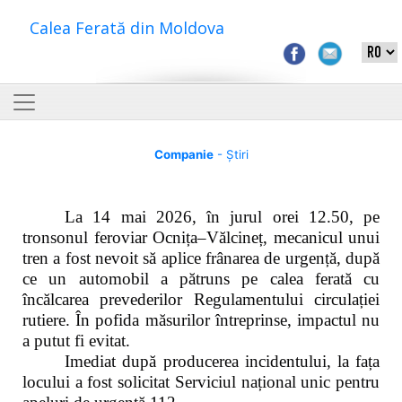
Calea Ferată din Moldova
Companie
- Știri
La 14 mai 2026, în jurul orei 12.50, pe
tronsonul feroviar Ocnița–Vălcineț, mecanicul unui
tren a fost nevoit să aplice frânarea de urgență, după
ce un automobil a pătruns pe calea ferată cu
încălcarea prevederilor Regulamentului circulației
rutiere. În pofida măsurilor întreprinse, impactul nu
a putut fi evitat.
Imediat după producerea incidentului, la fața
locului a fost solicitat Serviciul național unic pentru