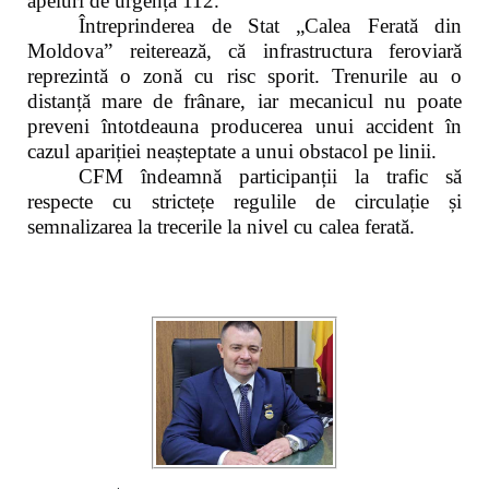
apeluri de urgență 112.
Întreprinderea de Stat „Calea Ferată din
Moldova” reiterează, că infrastructura feroviară
reprezintă o zonă cu risc sporit. Trenurile au o
distanță mare de frânare, iar mecanicul nu poate
preveni întotdeauna producerea unui accident în
cazul apariției neașteptate a unui obstacol pe linii.
CFM îndeamnă participanții la trafic să
respecte cu strictețe regulile de circulație și
semnalizarea la trecerile la nivel cu calea ferată.