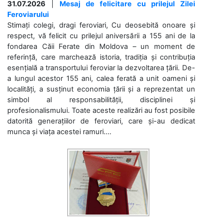
31.07.2026
|
Mesaj de felicitare cu prilejul Zilei
Feroviarului
Stimați colegi, dragi feroviari, Cu deosebită onoare și
respect, vă felicit cu prilejul aniversării a 155 ani de la
fondarea Căii Ferate din Moldova – un moment de
referință, care marchează istoria, tradiția și contribuția
esențială a transportului feroviar la dezvoltarea țării. De-
a lungul acestor 155 ani, calea ferată a unit oameni și
localități, a susținut economia țării și a reprezentat un
simbol al responsabilității, disciplinei și
profesionalismului. Toate aceste realizări au fost posibile
datorită generațiilor de feroviari, care și-au dedicat
munca și viața acestei ramuri....