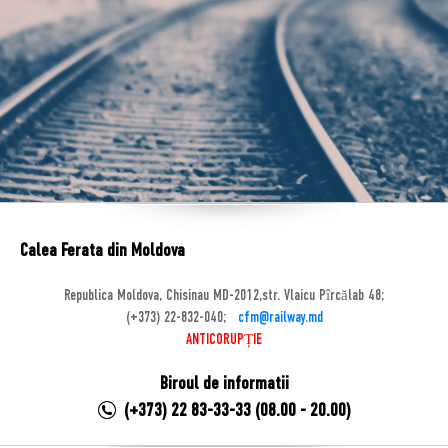
Calea Ferata din Moldova
Republica Moldova, Chisinau MD-2012,str. Vlaicu Pîrcălab 48;
(+373) 22-832-040;
cfm@railway.md
ANTICORUPȚIE
Biroul de informatii
(+373) 22 83-33-33 (08.00 - 20.00)