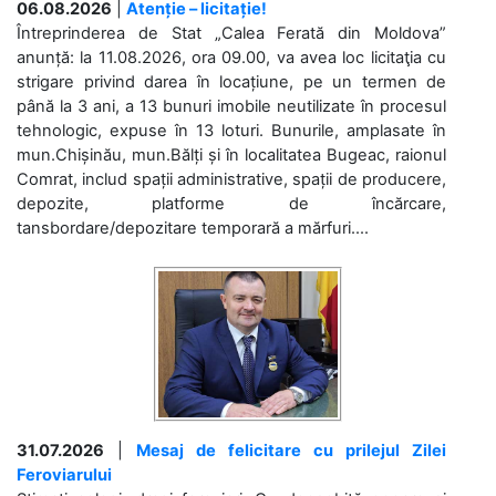
06.08.2026
|
Atenție – licitație!
Întreprinderea de Stat „Calea Ferată din Moldova”
anunță: la 11.08.2026, ora 09.00, va avea loc licitaţia cu
strigare privind darea în locațiune, pe un termen de
până la 3 ani, a 13 bunuri imobile neutilizate în procesul
tehnologic, expuse în 13 loturi. Bunurile, amplasate în
mun.Chișinău, mun.Bălți și în localitatea Bugeac, raionul
Comrat, includ spații administrative, spații de producere,
depozite, platforme de încărcare,
tansbordare/depozitare temporară a mărfuri....
31.07.2026
|
Mesaj de felicitare cu prilejul Zilei
Feroviarului