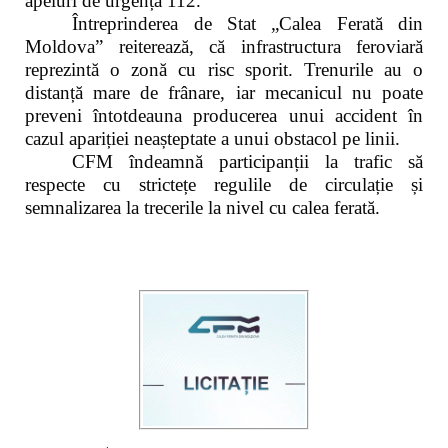
apeluri de urgență 112.
Întreprinderea de Stat „Calea Ferată din
Moldova” reiterează, că infrastructura feroviară
reprezintă o zonă cu risc sporit. Trenurile au o
distanță mare de frânare, iar mecanicul nu poate
preveni întotdeauna producerea unui accident în
cazul apariției neașteptate a unui obstacol pe linii.
CFM îndeamnă participanții la trafic să
respecte cu strictețe regulile de circulație și
semnalizarea la trecerile la nivel cu calea ferată.