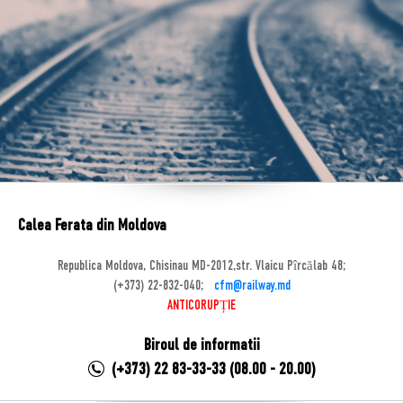
Calea Ferata din Moldova
Republica Moldova, Chisinau MD-2012,str. Vlaicu Pîrcălab 48;
(+373) 22-832-040;
cfm@railway.md
ANTICORUPȚIE
Biroul de informatii
(+373) 22 83-33-33 (08.00 - 20.00)