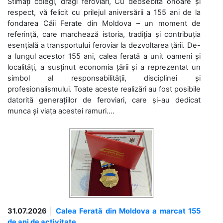
Stimați colegi, dragi feroviari, Cu deosebită onoare și
respect, vă felicit cu prilejul aniversării a 155 ani de la
fondarea Căii Ferate din Moldova – un moment de
referință, care marchează istoria, tradiția și contribuția
esențială a transportului feroviar la dezvoltarea țării. De-
a lungul acestor 155 ani, calea ferată a unit oameni și
localități, a susținut economia țării și a reprezentat un
simbol al responsabilității, disciplinei și
profesionalismului. Toate aceste realizări au fost posibile
datorită generațiilor de feroviari, care și-au dedicat
munca și viața acestei ramuri....
31.07.2026
|
Calea Ferată din Moldova a marcat 155
de ani de activitate