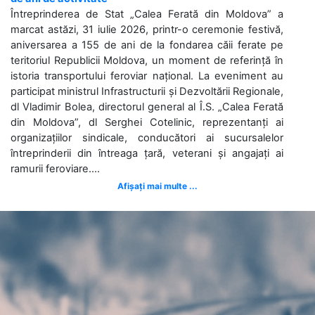
Întreprinderea de Stat „Calea Ferată din Moldova” a
marcat astăzi, 31 iulie 2026, printr-o ceremonie festivă,
aniversarea a 155 de ani de la fondarea căii ferate pe
teritoriul Republicii Moldova, un moment de referință în
istoria transportului feroviar național. La eveniment au
participat ministrul Infrastructurii și Dezvoltării Regionale,
dl Vladimir Bolea, directorul general al Î.S. „Calea Ferată
din Moldova”, dl Serghei Cotelinic, reprezentanți ai
organizațiilor sindicale, conducători ai sucursalelor
întreprinderii din întreaga țară, veterani și angajați ai
ramurii feroviare....
Afișați mai multe ...