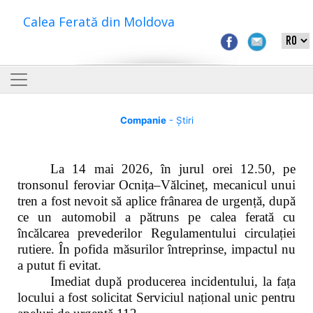
Calea Ferată din Moldova
Companie
- Știri
La 14 mai 2026, în jurul orei 12.50, pe
tronsonul feroviar Ocnița–Vălcineț, mecanicul unui
tren a fost nevoit să aplice frânarea de urgență, după
ce un automobil a pătruns pe calea ferată cu
încălcarea prevederilor Regulamentului circulației
rutiere. În pofida măsurilor întreprinse, impactul nu
a putut fi evitat.
Imediat după producerea incidentului, la fața
locului a fost solicitat Serviciul național unic pentru