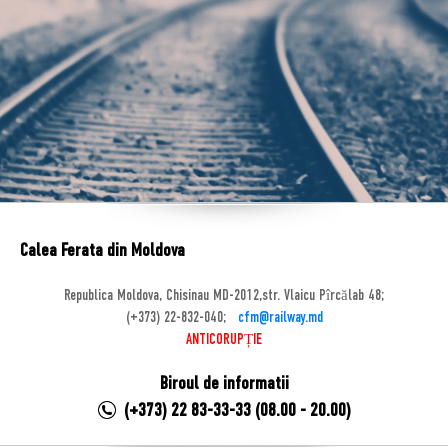
Calea Ferata din Moldova
Republica Moldova, Chisinau MD-2012,str. Vlaicu Pîrcălab 48;
(+373) 22-832-040;
cfm@railway.md
ANTICORUPȚIE
Biroul de informatii
(+373) 22 83-33-33 (08.00 - 20.00)