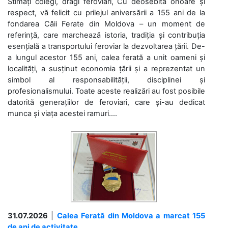
Stimați colegi, dragi feroviari, Cu deosebită onoare și
respect, vă felicit cu prilejul aniversării a 155 ani de la
fondarea Căii Ferate din Moldova – un moment de
referință, care marchează istoria, tradiția și contribuția
esențială a transportului feroviar la dezvoltarea țării. De-
a lungul acestor 155 ani, calea ferată a unit oameni și
localități, a susținut economia țării și a reprezentat un
simbol al responsabilității, disciplinei și
profesionalismului. Toate aceste realizări au fost posibile
datorită generațiilor de feroviari, care și-au dedicat
munca și viața acestei ramuri....
31.07.2026
|
Calea Ferată din Moldova a marcat 155
de ani de activitate