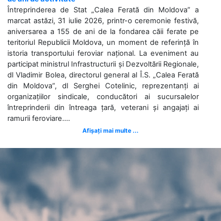
Întreprinderea de Stat „Calea Ferată din Moldova” a
marcat astăzi, 31 iulie 2026, printr-o ceremonie festivă,
aniversarea a 155 de ani de la fondarea căii ferate pe
teritoriul Republicii Moldova, un moment de referință în
istoria transportului feroviar național. La eveniment au
participat ministrul Infrastructurii și Dezvoltării Regionale,
dl Vladimir Bolea, directorul general al Î.S. „Calea Ferată
din Moldova”, dl Serghei Cotelinic, reprezentanți ai
organizațiilor sindicale, conducători ai sucursalelor
întreprinderii din întreaga țară, veterani și angajați ai
ramurii feroviare....
Afișați mai multe ...