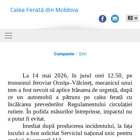
Calea Ferată din Moldova
Companie
- Știri
La 14 mai 2026, în jurul orei 12.50, pe
tronsonul feroviar Ocnița–Vălcineț, mecanicul unui
tren a fost nevoit să aplice frânarea de urgență, după
ce un automobil a pătruns pe calea ferată cu
încălcarea prevederilor Regulamentului circulației
rutiere. În pofida măsurilor întreprinse, impactul nu
a putut fi evitat.
Imediat după producerea incidentului, la fața
locului a fost solicitat Serviciul național unic pentru