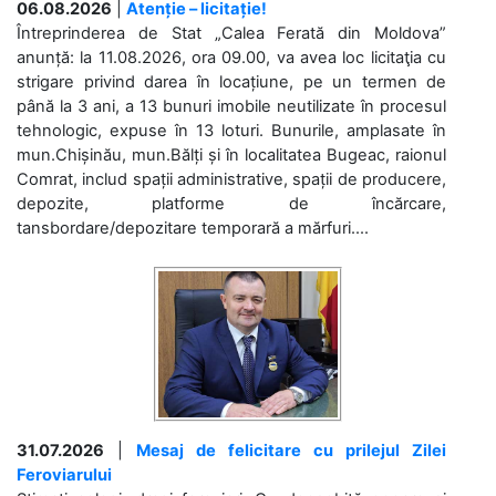
06.08.2026
|
Atenție – licitație!
Întreprinderea de Stat „Calea Ferată din Moldova”
anunță: la 11.08.2026, ora 09.00, va avea loc licitaţia cu
strigare privind darea în locațiune, pe un termen de
până la 3 ani, a 13 bunuri imobile neutilizate în procesul
tehnologic, expuse în 13 loturi. Bunurile, amplasate în
mun.Chișinău, mun.Bălți și în localitatea Bugeac, raionul
Comrat, includ spații administrative, spații de producere,
depozite, platforme de încărcare,
tansbordare/depozitare temporară a mărfuri....
31.07.2026
|
Mesaj de felicitare cu prilejul Zilei
Feroviarului