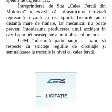
apeluri de urgență 112.
Întreprinderea de Stat „Calea Ferată din
Moldova” reiterează, că infrastructura feroviară
reprezintă o zonă cu risc sporit. Trenurile au o
distanță mare de frânare, iar mecanicul nu poate
preveni întotdeauna producerea unui accident în
cazul apariției neașteptate a unui obstacol pe linii.
CFM îndeamnă participanții la trafic să
respecte cu strictețe regulile de circulație și
semnalizarea la trecerile la nivel cu calea ferată.