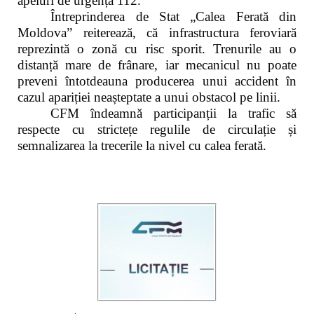
apeluri de urgență 112.
Întreprinderea de Stat „Calea Ferată din
Moldova” reiterează, că infrastructura feroviară
reprezintă o zonă cu risc sporit. Trenurile au o
distanță mare de frânare, iar mecanicul nu poate
preveni întotdeauna producerea unui accident în
cazul apariției neașteptate a unui obstacol pe linii.
CFM îndeamnă participanții la trafic să
respecte cu strictețe regulile de circulație și
semnalizarea la trecerile la nivel cu calea ferată.