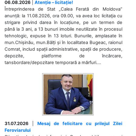
06.08.2026
|
Atenție – licitație!
Întreprinderea de Stat „Calea Ferată din Moldova”
anunță: la 11.08.2026, ora 09.00, va avea loc licitaţia cu
strigare privind darea în locațiune, pe un termen de
până la 3 ani, a 13 bunuri imobile neutilizate în procesul
tehnologic, expuse în 13 loturi. Bunurile, amplasate în
mun.Chișinău, mun.Bălți și în localitatea Bugeac, raionul
Comrat, includ spații administrative, spații de producere,
depozite, platforme de încărcare,
tansbordare/depozitare temporară a mărfuri....
31.07.2026
|
Mesaj de felicitare cu prilejul Zilei
Feroviarului