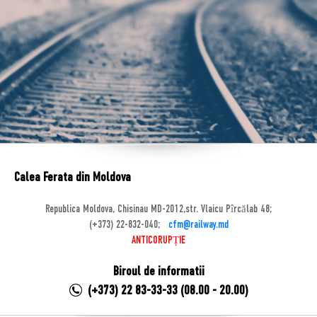
Calea Ferata din Moldova
Republica Moldova, Chisinau MD-2012,str. Vlaicu Pîrcălab 48;
(+373) 22-832-040;
cfm@railway.md
ANTICORUPȚIE
Biroul de informatii
(+373) 22 83-33-33 (08.00 - 20.00)