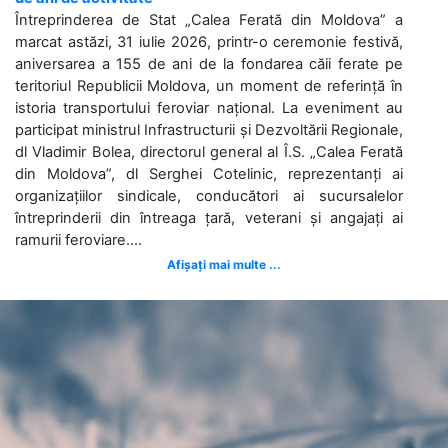
Întreprinderea de Stat „Calea Ferată din Moldova” a
marcat astăzi, 31 iulie 2026, printr-o ceremonie festivă,
aniversarea a 155 de ani de la fondarea căii ferate pe
teritoriul Republicii Moldova, un moment de referință în
istoria transportului feroviar național. La eveniment au
participat ministrul Infrastructurii și Dezvoltării Regionale,
dl Vladimir Bolea, directorul general al Î.S. „Calea Ferată
din Moldova”, dl Serghei Cotelinic, reprezentanți ai
organizațiilor sindicale, conducători ai sucursalelor
întreprinderii din întreaga țară, veterani și angajați ai
ramurii feroviare....
Afișați mai multe ...