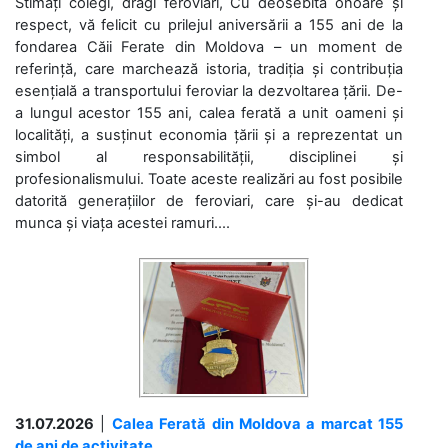
Stimați colegi, dragi feroviari, Cu deosebită onoare și
respect, vă felicit cu prilejul aniversării a 155 ani de la
fondarea Căii Ferate din Moldova – un moment de
referință, care marchează istoria, tradiția și contribuția
esențială a transportului feroviar la dezvoltarea țării. De-
a lungul acestor 155 ani, calea ferată a unit oameni și
localități, a susținut economia țării și a reprezentat un
simbol al responsabilității, disciplinei și
profesionalismului. Toate aceste realizări au fost posibile
datorită generațiilor de feroviari, care și-au dedicat
munca și viața acestei ramuri....
31.07.2026
|
Calea Ferată din Moldova a marcat 155
de ani de activitate