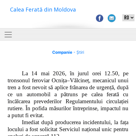
Calea Ferată din Moldova
Companie
- Știri
La 14 mai 2026, în jurul orei 12.50, pe
tronsonul feroviar Ocnița–Vălcineț, mecanicul unui
tren a fost nevoit să aplice frânarea de urgență, după
ce un automobil a pătruns pe calea ferată cu
încălcarea prevederilor Regulamentului circulației
rutiere. În pofida măsurilor întreprinse, impactul nu
a putut fi evitat.
Imediat după producerea incidentului, la fața
locului a fost solicitat Serviciul național unic pentru