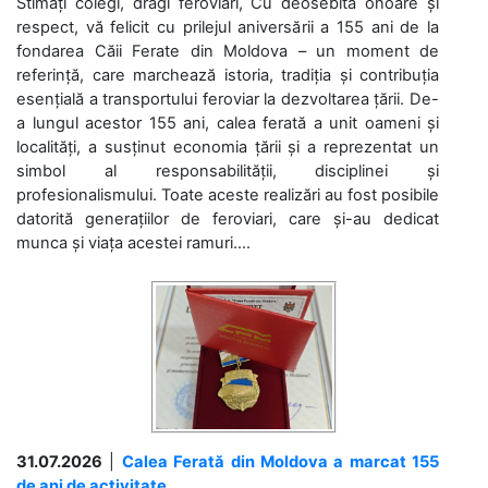
Stimați colegi, dragi feroviari, Cu deosebită onoare și
respect, vă felicit cu prilejul aniversării a 155 ani de la
fondarea Căii Ferate din Moldova – un moment de
referință, care marchează istoria, tradiția și contribuția
esențială a transportului feroviar la dezvoltarea țării. De-
a lungul acestor 155 ani, calea ferată a unit oameni și
localități, a susținut economia țării și a reprezentat un
simbol al responsabilității, disciplinei și
profesionalismului. Toate aceste realizări au fost posibile
datorită generațiilor de feroviari, care și-au dedicat
munca și viața acestei ramuri....
31.07.2026
|
Calea Ferată din Moldova a marcat 155
de ani de activitate