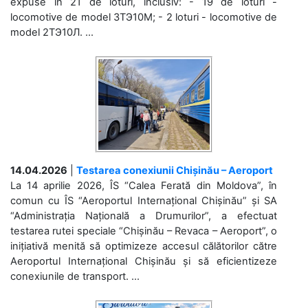
expuse în 21 de loturi, inclusiv: - 19 de loturi -
locomotive de model 3ТЭ10М; - 2 loturi - locomotive de
model 2ТЭ10Л. ...
14.04.2026
|
Testarea conexiunii Chișinău – Aeroport
La 14 aprilie 2026, ÎS “Calea Ferată din Moldova”, în
comun cu ÎS “Aeroportul Internațional Chișinău” și SA
“Administrația Națională a Drumurilor”, a efectuat
testarea rutei speciale “Chișinău – Revaca – Aeroport”, o
inițiativă menită să optimizeze accesul călătorilor către
Aeroportul Internațional Chișinău și să eficientizeze
conexiunile de transport. ...