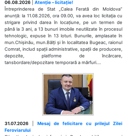
06.08.2026
|
Atenție – licitație!
Întreprinderea de Stat „Calea Ferată din Moldova”
anunță: la 11.08.2026, ora 09.00, va avea loc licitaţia cu
strigare privind darea în locațiune, pe un termen de
până la 3 ani, a 13 bunuri imobile neutilizate în procesul
tehnologic, expuse în 13 loturi. Bunurile, amplasate în
mun.Chișinău, mun.Bălți și în localitatea Bugeac, raionul
Comrat, includ spații administrative, spații de producere,
depozite, platforme de încărcare,
tansbordare/depozitare temporară a mărfuri....
31.07.2026
|
Mesaj de felicitare cu prilejul Zilei
Feroviarului