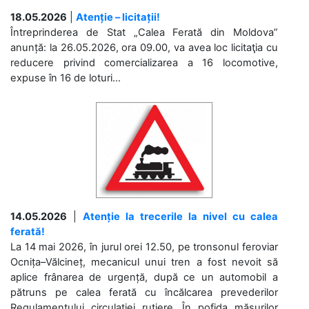
18.05.2026
|
Atenție – licitații!
Întreprinderea de Stat „Calea Ferată din Moldova”
anunță: la 26.05.2026, ora 09.00, va avea loc licitaţia cu
reducere privind comercializarea a 16 locomotive,
expuse în 16 de loturi...
14.05.2026
|
Atenție la trecerile la nivel cu calea
ferată!
La 14 mai 2026, în jurul orei 12.50, pe tronsonul feroviar
Ocnița–Vălcineț, mecanicul unui tren a fost nevoit să
aplice frânarea de urgență, după ce un automobil a
pătruns pe calea ferată cu încălcarea prevederilor
Regulamentului circulației rutiere. În pofida măsurilor