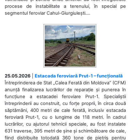
procese de instabilitate a terenului, în special pe
segmentul feroviar Cahul-Giurgiulești....
25.05.2026
|
Estacada feroviară Prut-1 – funcțională
Întreprinderea de Stat „Calea Ferată din Moldova” (CFM)
anunță finalizarea lucrărilor de reparație și punerea în
funcțiune a estacadei feroviare Prut-1. Specialiștii
întreprinderii au construit, cu forțe proprii, în circa două
săptămâni, 400 metri de cale ferată, inclusiv estacada
feroviară Prut-1, cu o lungime de 118 metri. În cadrul
lucrărilor, cu ajutorul tehnicii speciale, au fost instalate
631 traverse, 395 metri de șine și schimbătoare de cale,
fiind distribuite totodată 360 tone de pietriș pentru