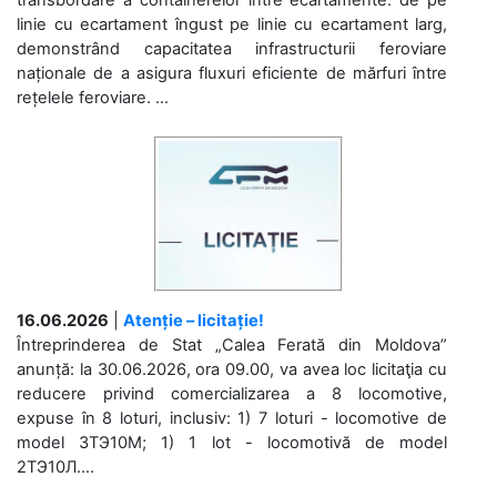
transbordare a containerelor între ecartamente: de pe
linie cu ecartament îngust pe linie cu ecartament larg,
demonstrând capacitatea infrastructurii feroviare
naționale de a asigura fluxuri eficiente de mărfuri între
rețelele feroviare. ...
16.06.2026
|
Atenție – licitație!
Întreprinderea de Stat „Calea Ferată din Moldova”
anunță: la 30.06.2026, ora 09.00, va avea loc licitaţia cu
reducere privind comercializarea a 8 locomotive,
expuse în 8 loturi, inclusiv: 1) 7 loturi - locomotive de
model 3ТЭ10М; 1) 1 lot - locomotivă de model
2ТЭ10Л....