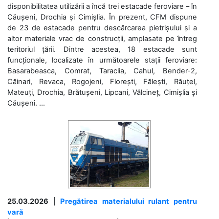
disponibilitatea utilizării a încă trei estacade feroviare – în
Căușeni, Drochia și Cimișlia. În prezent, CFM dispune
de 23 de estacade pentru descărcarea pietrișului și a
altor materiale vrac de construcții, amplasate pe întreg
teritoriul țării. Dintre acestea, 18 estacade sunt
funcționale, localizate în următoarele stații feroviare:
Basarabeasca, Comrat, Taraclia, Cahul, Bender-2,
Căinari, Revaca, Rogojeni, Florești, Fălești, Răuțel,
Mateuți, Drochia, Brătușeni, Lipcani, Vălcineț, Cimișlia și
Căușeni. ...
25.03.2026
|
Pregătirea materialului rulant pentru
vară