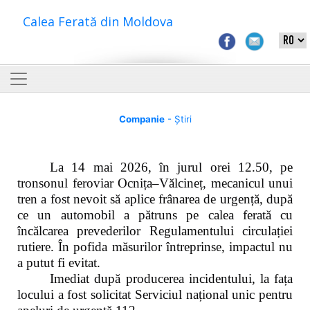
Calea Ferată din Moldova
Companie
- Știri
La 14 mai 2026, în jurul orei 12.50, pe
tronsonul feroviar Ocnița–Vălcineț, mecanicul unui
tren a fost nevoit să aplice frânarea de urgență, după
ce un automobil a pătruns pe calea ferată cu
încălcarea prevederilor Regulamentului circulației
rutiere. În pofida măsurilor întreprinse, impactul nu
a putut fi evitat.
Imediat după producerea incidentului, la fața
locului a fost solicitat Serviciul național unic pentru