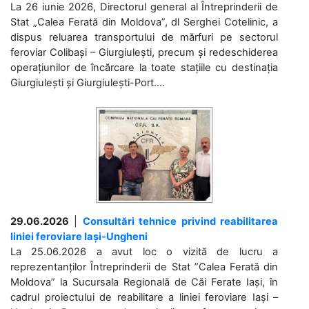
La 26 iunie 2026, Directorul general al Întreprinderii de
Stat „Calea Ferată din Moldova”, dl Serghei Cotelinic, a
dispus reluarea transportului de mărfuri pe sectorul
feroviar Colibași – Giurgiulești, precum și redeschiderea
operațiunilor de încărcare la toate stațiile cu destinația
Giurgiulești și Giurgiulești-Port....
29.06.2026
|
Consultări tehnice privind reabilitarea
liniei feroviare Iași-Ungheni
La 25.06.2026 a avut loc o vizită de lucru a
reprezentanților Întreprinderii de Stat ”Calea Ferată din
Moldova” la Sucursala Regională de Căi Ferate Iași, în
cadrul proiectului de reabilitare a liniei feroviare Iași –