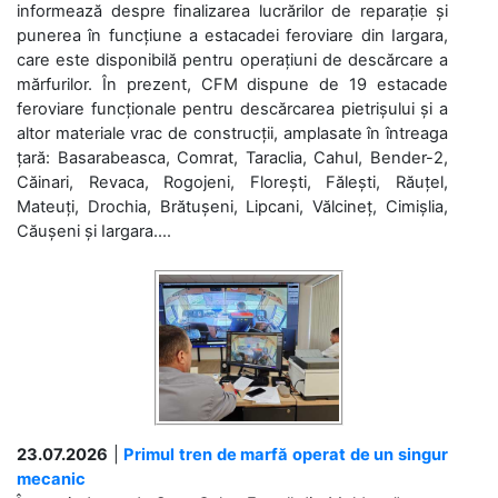
informează despre finalizarea lucrărilor de reparație și
punerea în funcțiune a estacadei feroviare din Iargara,
care este disponibilă pentru operațiuni de descărcare a
mărfurilor. În prezent, CFM dispune de 19 estacade
feroviare funcționale pentru descărcarea pietrișului și a
altor materiale vrac de construcții, amplasate în întreaga
țară: Basarabeasca, Comrat, Taraclia, Cahul, Bender-2,
Căinari, Revaca, Rogojeni, Florești, Fălești, Răuțel,
Mateuți, Drochia, Brătușeni, Lipcani, Vălcineț, Cimișlia,
Căușeni și Iargara....
23.07.2026
|
Primul tren de marfă operat de un singur
mecanic