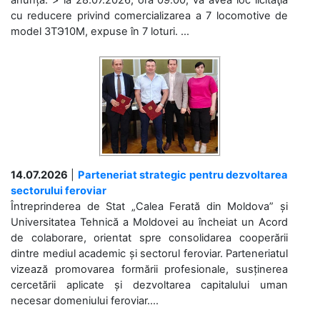
anunță: > la 28.07.2026, ora 09.00, va avea loc licitaţia
cu reducere privind comercializarea a 7 locomotive de
model 3ТЭ10М, expuse în 7 loturi. ...
14.07.2026
|
Parteneriat strategic pentru dezvoltarea
sectorului feroviar
Întreprinderea de Stat „Calea Ferată din Moldova” și
Universitatea Tehnică a Moldovei au încheiat un Acord
de colaborare, orientat spre consolidarea cooperării
dintre mediul academic și sectorul feroviar. Parteneriatul
vizează promovarea formării profesionale, susținerea
cercetării aplicate și dezvoltarea capitalului uman
necesar domeniului feroviar....