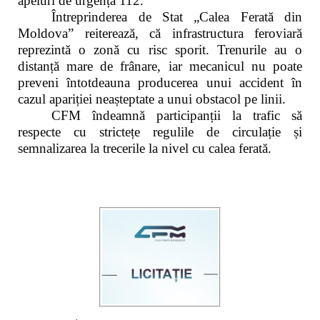
apeluri de urgență 112.
Întreprinderea de Stat „Calea Ferată din
Moldova” reiterează, că infrastructura feroviară
reprezintă o zonă cu risc sporit. Trenurile au o
distanță mare de frânare, iar mecanicul nu poate
preveni întotdeauna producerea unui accident în
cazul apariției neașteptate a unui obstacol pe linii.
CFM îndeamnă participanții la trafic să
respecte cu strictețe regulile de circulație și
semnalizarea la trecerile la nivel cu calea ferată.