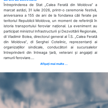
Întreprinderea de Stat „Calea Ferată din Moldova” a
marcat astăzi, 31 iulie 2026, printr-o ceremonie festivă,
aniversarea a 155 de ani de la fondarea căii ferate pe
teritoriul Republicii Moldova, un moment de referință în
istoria transportului feroviar național. La eveniment au
participat ministrul Infrastructurii și Dezvoltării Regionale,
dl Vladimir Bolea, directorul general al Î.S. „Calea Ferată
din Moldova”, dl Serghei Cotelinic, reprezentanți ai
organizațiilor sindicale, conducători ai sucursalelor
întreprinderii din întreaga țară, veterani și angajați ai
ramurii feroviare....
Afișați mai multe ...