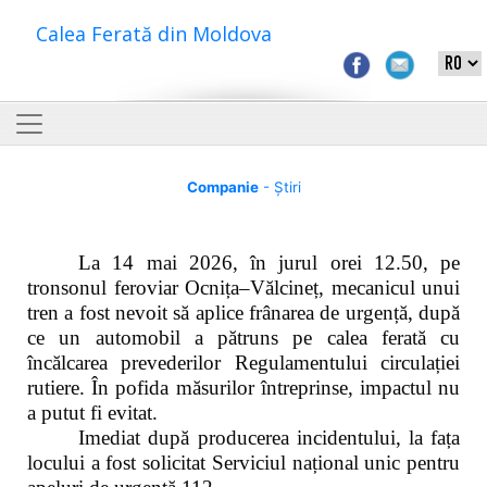
Calea Ferată din Moldova
Companie
- Știri
La 14 mai 2026, în jurul orei 12.50, pe
tronsonul feroviar Ocnița–Vălcineț, mecanicul unui
tren a fost nevoit să aplice frânarea de urgență, după
ce un automobil a pătruns pe calea ferată cu
încălcarea prevederilor Regulamentului circulației
rutiere. În pofida măsurilor întreprinse, impactul nu
a putut fi evitat.
Imediat după producerea incidentului, la fața
locului a fost solicitat Serviciul național unic pentru