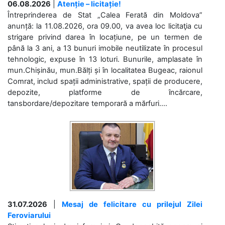
06.08.2026
|
Atenție – licitație!
Întreprinderea de Stat „Calea Ferată din Moldova”
anunță: la 11.08.2026, ora 09.00, va avea loc licitaţia cu
strigare privind darea în locațiune, pe un termen de
până la 3 ani, a 13 bunuri imobile neutilizate în procesul
tehnologic, expuse în 13 loturi. Bunurile, amplasate în
mun.Chișinău, mun.Bălți și în localitatea Bugeac, raionul
Comrat, includ spații administrative, spații de producere,
depozite, platforme de încărcare,
tansbordare/depozitare temporară a mărfuri....
31.07.2026
|
Mesaj de felicitare cu prilejul Zilei
Feroviarului