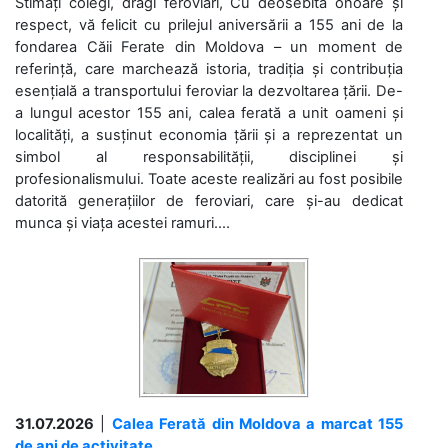
Stimați colegi, dragi feroviari, Cu deosebită onoare și
respect, vă felicit cu prilejul aniversării a 155 ani de la
fondarea Căii Ferate din Moldova – un moment de
referință, care marchează istoria, tradiția și contribuția
esențială a transportului feroviar la dezvoltarea țării. De-
a lungul acestor 155 ani, calea ferată a unit oameni și
localități, a susținut economia țării și a reprezentat un
simbol al responsabilității, disciplinei și
profesionalismului. Toate aceste realizări au fost posibile
datorită generațiilor de feroviari, care și-au dedicat
munca și viața acestei ramuri....
31.07.2026
|
Calea Ferată din Moldova a marcat 155
de ani de activitate