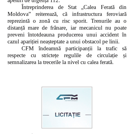
apeluri de urgență 112.
Întreprinderea de Stat „Calea Ferată din
Moldova” reiterează, că infrastructura feroviară
reprezintă o zonă cu risc sporit. Trenurile au o
distanță mare de frânare, iar mecanicul nu poate
preveni întotdeauna producerea unui accident în
cazul apariției neașteptate a unui obstacol pe linii.
CFM îndeamnă participanții la trafic să
respecte cu strictețe regulile de circulație și
semnalizarea la trecerile la nivel cu calea ferată.