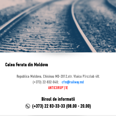
Calea Ferata din Moldova
Republica Moldova, Chisinau MD-2012,str. Vlaicu Pîrcălab 48;
(+373) 22-832-040;
cfm@railway.md
ANTICORUPȚIE
Biroul de informatii
(+373) 22 83-33-33 (08.00 - 20.00)