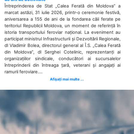
Întreprinderea de Stat „Calea Ferată din Moldova” a
marcat astăzi, 31 iulie 2026, printr-o ceremonie festivă,
aniversarea a 155 de ani de la fondarea căii ferate pe
teritoriul Republicii Moldova, un moment de referință în
istoria transportului feroviar național. La eveniment au
participat ministrul Infrastructurii și Dezvoltării Regionale,
dl Vladimir Bolea, directorul general al Î.S. „Calea Ferată
din Moldova”, dl Serghei Cotelinic, reprezentanți ai
organizațiilor sindicale, conducători ai sucursalelor
întreprinderii din întreaga țară, veterani și angajați ai
ramurii feroviare....
Afișați mai multe ...