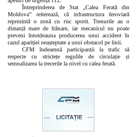
apeluri de urgență 112.
Întreprinderea de Stat „Calea Ferată din
Moldova” reiterează, că infrastructura feroviară
reprezintă o zonă cu risc sporit. Trenurile au o
distanță mare de frânare, iar mecanicul nu poate
preveni întotdeauna producerea unui accident în
cazul apariției neașteptate a unui obstacol pe linii.
CFM îndeamnă participanții la trafic să
respecte cu strictețe regulile de circulație și
semnalizarea la trecerile la nivel cu calea ferată.