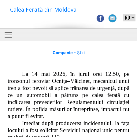
Calea Ferată din Moldova
Companie
- Știri
La 14 mai 2026, în jurul orei 12.50, pe
tronsonul feroviar Ocnița–Vălcineț, mecanicul unui
tren a fost nevoit să aplice frânarea de urgență, după
ce un automobil a pătruns pe calea ferată cu
încălcarea prevederilor Regulamentului circulației
rutiere. În pofida măsurilor întreprinse, impactul nu
a putut fi evitat.
Imediat după producerea incidentului, la fața
locului a fost solicitat Serviciul național unic pentru