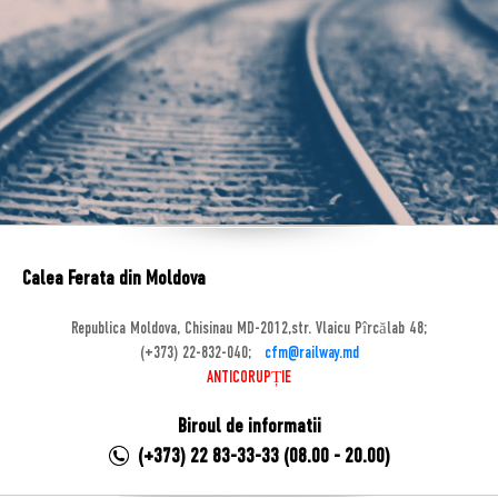
Calea Ferata din Moldova
Republica Moldova, Chisinau MD-2012,str. Vlaicu Pîrcălab 48;
(+373) 22-832-040;
cfm@railway.md
ANTICORUPȚIE
Biroul de informatii
(+373) 22 83-33-33 (08.00 - 20.00)