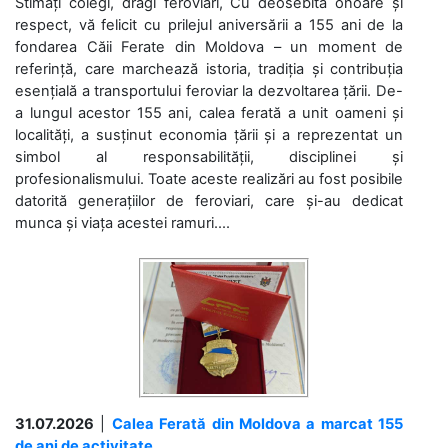
Stimați colegi, dragi feroviari, Cu deosebită onoare și
respect, vă felicit cu prilejul aniversării a 155 ani de la
fondarea Căii Ferate din Moldova – un moment de
referință, care marchează istoria, tradiția și contribuția
esențială a transportului feroviar la dezvoltarea țării. De-
a lungul acestor 155 ani, calea ferată a unit oameni și
localități, a susținut economia țării și a reprezentat un
simbol al responsabilității, disciplinei și
profesionalismului. Toate aceste realizări au fost posibile
datorită generațiilor de feroviari, care și-au dedicat
munca și viața acestei ramuri....
31.07.2026
|
Calea Ferată din Moldova a marcat 155
de ani de activitate