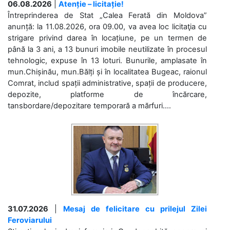
06.08.2026
|
Atenție – licitație!
Întreprinderea de Stat „Calea Ferată din Moldova”
anunță: la 11.08.2026, ora 09.00, va avea loc licitaţia cu
strigare privind darea în locațiune, pe un termen de
până la 3 ani, a 13 bunuri imobile neutilizate în procesul
tehnologic, expuse în 13 loturi. Bunurile, amplasate în
mun.Chișinău, mun.Bălți și în localitatea Bugeac, raionul
Comrat, includ spații administrative, spații de producere,
depozite, platforme de încărcare,
tansbordare/depozitare temporară a mărfuri....
31.07.2026
|
Mesaj de felicitare cu prilejul Zilei
Feroviarului