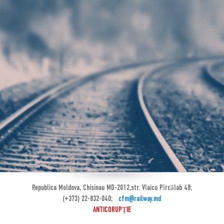
Republica Moldova, Chisinau MD-2012,str. Vlaicu Pîrcălab 48;
(+373) 22-832-040;
cfm@railway.md
ANTICORUPȚIE