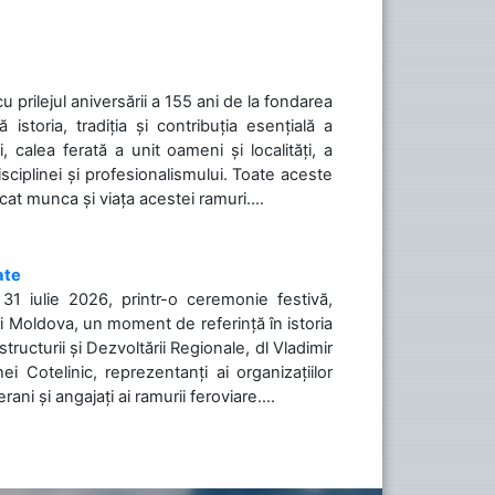
cu prilejul aniversării a 155 ani de la fondarea
toria, tradiția și contribuția esențială a
, calea ferată a unit oameni și localități, a
isciplinei și profesionalismului. Toate aceste
icat munca și viața acestei ramuri....
ate
31 iulie 2026, printr-o ceremonie festivă,
cii Moldova, un moment de referință în istoria
tructurii și Dezvoltării Regionale, dl Vladimir
i Cotelinic, reprezentanți ai organizațiilor
ani și angajați ai ramurii feroviare....