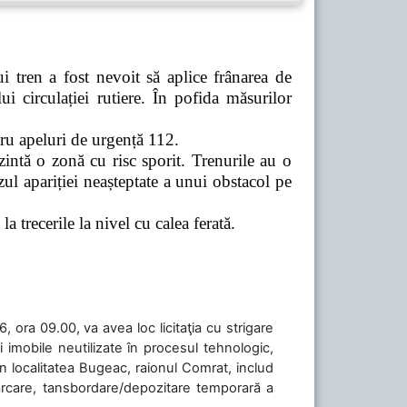
 tren a fost nevoit să aplice frânarea de
 circulației rutiere. În pofida măsurilor
tru apeluri de urgență 112.
zintă o zonă cu risc sporit. Trenurile au o
ul apariției neașteptate a unui obstacol pe
a trecerile la nivel cu calea ferată.
 ora 09.00, va avea loc licitaţia cu strigare
 imobile neutilizate în procesul tehnologic,
în localitatea Bugeac, raionul Comrat, includ
cărcare, tansbordare/depozitare temporară a