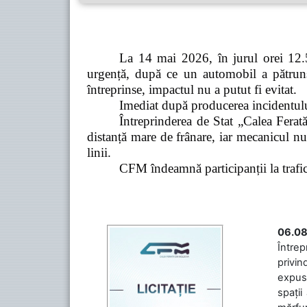
La 14 mai 2026, în jurul orei 12.5
urgență, după ce un automobil a pătruns 
întreprinse, impactul nu a putut fi evitat.
Imediat după producerea incidentului,
Întreprinderea de Stat „Calea Ferată
distanță mare de frânare, iar mecanicul nu
linii.
CFM îndeamnă participanții la trafic s
06.08
Întrep
privin
expuse
spații