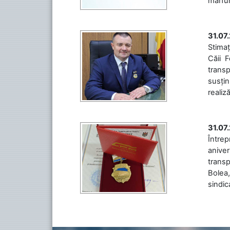
mărfuri
31.07
Stimaț
Căii 
transp
susțin
realiz
31.07
Între
aniver
transp
Bolea,
sindic