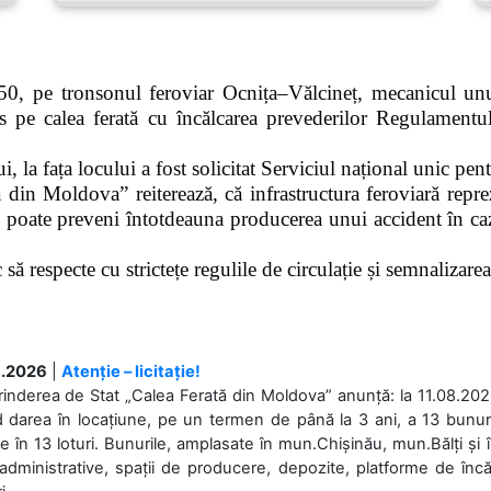
0, pe tronsonul feroviar Ocnița–Vălcineț, mecanicul unui
pe calea ferată cu încălcarea prevederilor Regulamentului
 la fața locului a fost solicitat Serviciul național unic pen
 din Moldova” reiterează, că infrastructura feroviară repre
 poate preveni întotdeauna producerea unui accident în caz
ă respecte cu strictețe regulile de circulație și semnalizarea l
.2026
|
Atenție – licitație!
rinderea de Stat „Calea Ferată din Moldova” anunță: la 11.08.2026,
d darea în locațiune, pe un termen de până la 3 ani, a 13 bunuri
 în 13 loturi. Bunurile, amplasate în mun.Chișinău, mun.Bălți și 
 administrative, spații de producere, depozite, platforme de în