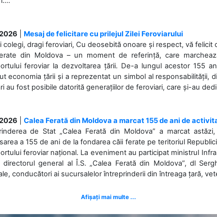
....
.2026
|
Mesaj de felicitare cu prilejul Zilei Feroviarului
i colegi, dragi feroviari, Cu deosebită onoare și respect, vă felicit 
Ferate din Moldova – un moment de referință, care marchează is
ortului feroviar la dezvoltarea țării. De-a lungul acestor 155 ani
ut economia țării și a reprezentat un simbol al responsabilității, d
ări au fost posibile datorită generațiilor de feroviari, care și-au ded
.2026
|
Calea Ferată din Moldova a marcat 155 de ani de activit
prinderea de Stat „Calea Ferată din Moldova” a marcat astăzi, 
sarea a 155 de ani de la fondarea căii ferate pe teritoriul Republi
ortului feroviar național. La eveniment au participat ministrul Infras
 directorul general al Î.S. „Calea Ferată din Moldova”, dl Serghe
ale, conducători ai sucursalelor întreprinderii din întreaga țară, veter
Afișați mai multe ...