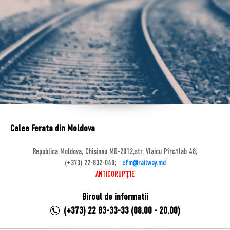
Calea Ferata din Moldova
Republica Moldova, Chisinau MD-2012,str. Vlaicu Pîrcălab 48;
(+373) 22-832-040;
cfm@railway.md
ANTICORUPȚIE
Biroul de informatii
(+373) 22 83-33-33 (08.00 - 20.00)