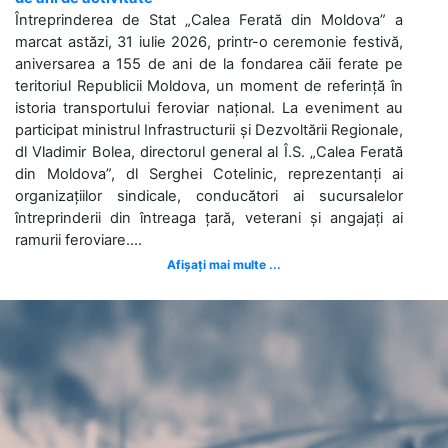
Întreprinderea de Stat „Calea Ferată din Moldova” a
marcat astăzi, 31 iulie 2026, printr-o ceremonie festivă,
aniversarea a 155 de ani de la fondarea căii ferate pe
teritoriul Republicii Moldova, un moment de referință în
istoria transportului feroviar național. La eveniment au
participat ministrul Infrastructurii și Dezvoltării Regionale,
dl Vladimir Bolea, directorul general al Î.S. „Calea Ferată
din Moldova”, dl Serghei Cotelinic, reprezentanți ai
organizațiilor sindicale, conducători ai sucursalelor
întreprinderii din întreaga țară, veterani și angajați ai
ramurii feroviare....
Afișați mai multe ...