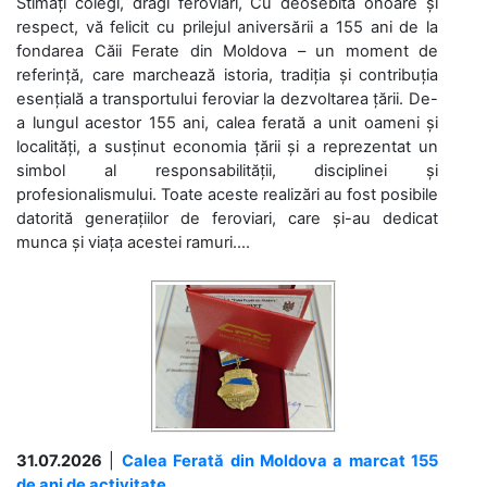
Stimați colegi, dragi feroviari, Cu deosebită onoare și
respect, vă felicit cu prilejul aniversării a 155 ani de la
fondarea Căii Ferate din Moldova – un moment de
referință, care marchează istoria, tradiția și contribuția
esențială a transportului feroviar la dezvoltarea țării. De-
a lungul acestor 155 ani, calea ferată a unit oameni și
localități, a susținut economia țării și a reprezentat un
simbol al responsabilității, disciplinei și
profesionalismului. Toate aceste realizări au fost posibile
datorită generațiilor de feroviari, care și-au dedicat
munca și viața acestei ramuri....
31.07.2026
|
Calea Ferată din Moldova a marcat 155
de ani de activitate