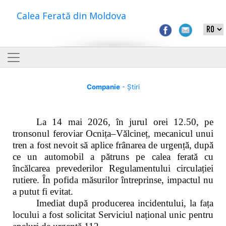
Calea Ferată din Moldova
Companie
- Știri
La 14 mai 2026, în jurul orei 12.50, pe
tronsonul feroviar Ocnița–Vălcineț, mecanicul unui
tren a fost nevoit să aplice frânarea de urgență, după
ce un automobil a pătruns pe calea ferată cu
încălcarea prevederilor Regulamentului circulației
rutiere. În pofida măsurilor întreprinse, impactul nu
a putut fi evitat.
Imediat după producerea incidentului, la fața
locului a fost solicitat Serviciul național unic pentru