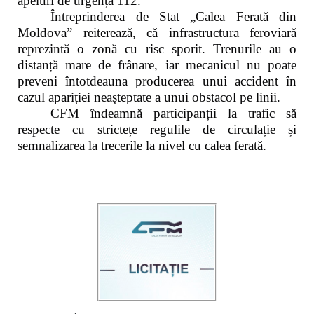
apeluri de urgență 112.
Întreprinderea de Stat „Calea Ferată din
Moldova” reiterează, că infrastructura feroviară
reprezintă o zonă cu risc sporit. Trenurile au o
distanță mare de frânare, iar mecanicul nu poate
preveni întotdeauna producerea unui accident în
cazul apariției neașteptate a unui obstacol pe linii.
CFM îndeamnă participanții la trafic să
respecte cu strictețe regulile de circulație și
semnalizarea la trecerile la nivel cu calea ferată.