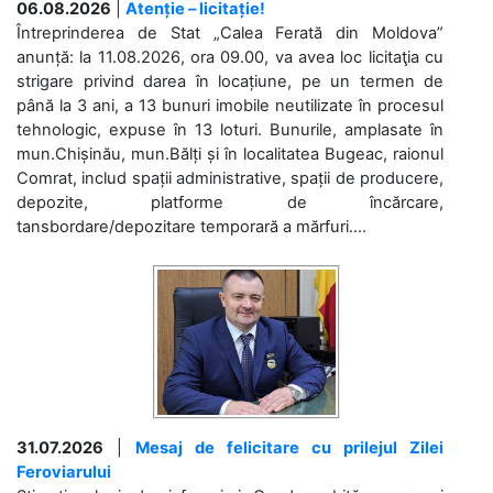
06.08.2026
|
Atenție – licitație!
Întreprinderea de Stat „Calea Ferată din Moldova”
anunță: la 11.08.2026, ora 09.00, va avea loc licitaţia cu
strigare privind darea în locațiune, pe un termen de
până la 3 ani, a 13 bunuri imobile neutilizate în procesul
tehnologic, expuse în 13 loturi. Bunurile, amplasate în
mun.Chișinău, mun.Bălți și în localitatea Bugeac, raionul
Comrat, includ spații administrative, spații de producere,
depozite, platforme de încărcare,
tansbordare/depozitare temporară a mărfuri....
31.07.2026
|
Mesaj de felicitare cu prilejul Zilei
Feroviarului