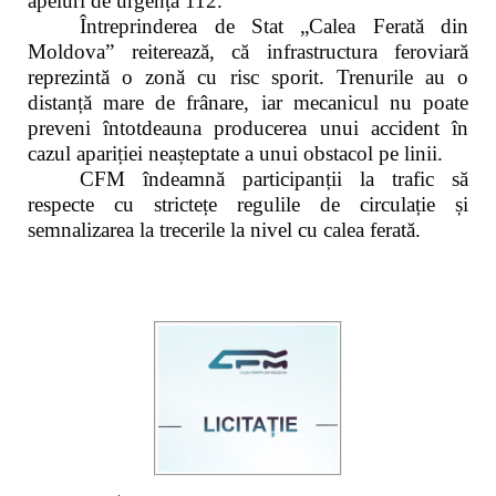
apeluri de urgență 112.
Întreprinderea de Stat „Calea Ferată din
Moldova” reiterează, că infrastructura feroviară
reprezintă o zonă cu risc sporit. Trenurile au o
distanță mare de frânare, iar mecanicul nu poate
preveni întotdeauna producerea unui accident în
cazul apariției neașteptate a unui obstacol pe linii.
CFM îndeamnă participanții la trafic să
respecte cu strictețe regulile de circulație și
semnalizarea la trecerile la nivel cu calea ferată.