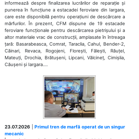
informează despre finalizarea lucrărilor de reparație și
punerea în funcțiune a estacadei feroviare din Iargara,
care este disponibilă pentru operațiuni de descărcare a
mărfurilor. În prezent, CFM dispune de 19 estacade
feroviare funcționale pentru descărcarea pietrișului și a
altor materiale vrac de construcții, amplasate în întreaga
țară: Basarabeasca, Comrat, Taraclia, Cahul, Bender-2,
Căinari, Revaca, Rogojeni, Florești, Fălești, Răuțel,
Mateuți, Drochia, Brătușeni, Lipcani, Vălcineț, Cimișlia,
Căușeni și Iargara....
23.07.2026
|
Primul tren de marfă operat de un singur
mecanic