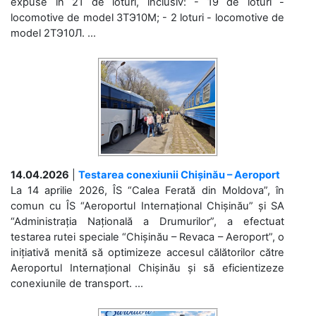
expuse în 21 de loturi, inclusiv: - 19 de loturi -
locomotive de model 3ТЭ10М; - 2 loturi - locomotive de
model 2ТЭ10Л. ...
14.04.2026
|
Testarea conexiunii Chișinău – Aeroport
La 14 aprilie 2026, ÎS “Calea Ferată din Moldova”, în
comun cu ÎS “Aeroportul Internațional Chișinău” și SA
“Administrația Națională a Drumurilor”, a efectuat
testarea rutei speciale “Chișinău – Revaca – Aeroport”, o
inițiativă menită să optimizeze accesul călătorilor către
Aeroportul Internațional Chișinău și să eficientizeze
conexiunile de transport. ...