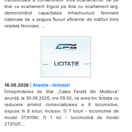
transbordare a containerelor între ecartamente: de pe
linie cu ecartament îngust pe linie cu ecartament larg,
demonstrând capacitatea infrastructurii feroviare
naționale de a asigura fluxuri eficiente de mărfuri între
rețelele feroviare. ...
16.06.2026
|
Atenție – licitație!
Întreprinderea de Stat „Calea Ferată din Moldova”
anunță: la 30.06.2026, ora 09.00, va avea loc licitaţia cu
reducere privind comercializarea a 8 locomotive,
expuse în 8 loturi, inclusiv: 1) 7 loturi - locomotive de
model 3ТЭ10М; 1) 1 lot - locomotivă de model
2ТЭ10Л....