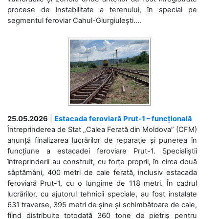
procese de instabilitate a terenului, în special pe
segmentul feroviar Cahul-Giurgiulești....
25.05.2026
|
Estacada feroviară Prut-1 – funcțională
Întreprinderea de Stat „Calea Ferată din Moldova” (CFM)
anunță finalizarea lucrărilor de reparație și punerea în
funcțiune a estacadei feroviare Prut-1. Specialiștii
întreprinderii au construit, cu forțe proprii, în circa două
săptămâni, 400 metri de cale ferată, inclusiv estacada
feroviară Prut-1, cu o lungime de 118 metri. În cadrul
lucrărilor, cu ajutorul tehnicii speciale, au fost instalate
631 traverse, 395 metri de șine și schimbătoare de cale,
fiind distribuite totodată 360 tone de pietriș pentru