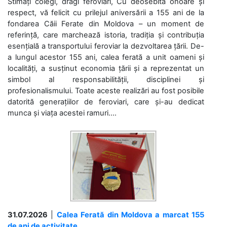
Stimați colegi, dragi feroviari, Cu deosebită onoare și
respect, vă felicit cu prilejul aniversării a 155 ani de la
fondarea Căii Ferate din Moldova – un moment de
referință, care marchează istoria, tradiția și contribuția
esențială a transportului feroviar la dezvoltarea țării. De-
a lungul acestor 155 ani, calea ferată a unit oameni și
localități, a susținut economia țării și a reprezentat un
simbol al responsabilității, disciplinei și
profesionalismului. Toate aceste realizări au fost posibile
datorită generațiilor de feroviari, care și-au dedicat
munca și viața acestei ramuri....
31.07.2026
|
Calea Ferată din Moldova a marcat 155
de ani de activitate