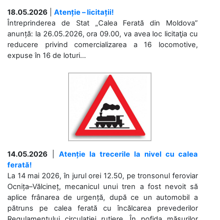
18.05.2026
|
Atenție – licitații!
Întreprinderea de Stat „Calea Ferată din Moldova”
anunță: la 26.05.2026, ora 09.00, va avea loc licitaţia cu
reducere privind comercializarea a 16 locomotive,
expuse în 16 de loturi...
14.05.2026
|
Atenție la trecerile la nivel cu calea
ferată!
La 14 mai 2026, în jurul orei 12.50, pe tronsonul feroviar
Ocnița–Vălcineț, mecanicul unui tren a fost nevoit să
aplice frânarea de urgență, după ce un automobil a
pătruns pe calea ferată cu încălcarea prevederilor
Regulamentului circulației rutiere. În pofida măsurilor