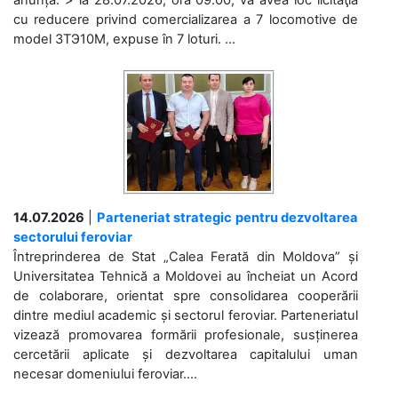
anunță: > la 28.07.2026, ora 09.00, va avea loc licitaţia
cu reducere privind comercializarea a 7 locomotive de
model 3ТЭ10М, expuse în 7 loturi. ...
14.07.2026
|
Parteneriat strategic pentru dezvoltarea
sectorului feroviar
Întreprinderea de Stat „Calea Ferată din Moldova” și
Universitatea Tehnică a Moldovei au încheiat un Acord
de colaborare, orientat spre consolidarea cooperării
dintre mediul academic și sectorul feroviar. Parteneriatul
vizează promovarea formării profesionale, susținerea
cercetării aplicate și dezvoltarea capitalului uman
necesar domeniului feroviar....