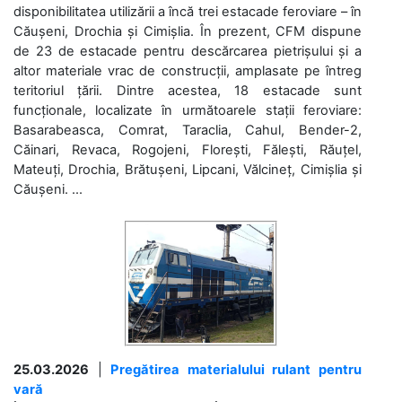
disponibilitatea utilizării a încă trei estacade feroviare – în
Căușeni, Drochia și Cimișlia. În prezent, CFM dispune
de 23 de estacade pentru descărcarea pietrișului și a
altor materiale vrac de construcții, amplasate pe întreg
teritoriul țării. Dintre acestea, 18 estacade sunt
funcționale, localizate în următoarele stații feroviare:
Basarabeasca, Comrat, Taraclia, Cahul, Bender-2,
Căinari, Revaca, Rogojeni, Florești, Fălești, Răuțel,
Mateuți, Drochia, Brătușeni, Lipcani, Vălcineț, Cimișlia și
Căușeni. ...
25.03.2026
|
Pregătirea materialului rulant pentru
vară