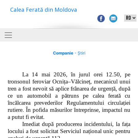
Calea Ferată din Moldova
Companie
- Știri
La 14 mai 2026, în jurul orei 12.50, pe
tronsonul feroviar Ocnița–Vălcineț, mecanicul unui
tren a fost nevoit să aplice frânarea de urgență, după
ce un automobil a pătruns pe calea ferată cu
încălcarea prevederilor Regulamentului circulației
rutiere. În pofida măsurilor întreprinse, impactul nu
a putut fi evitat.
Imediat după producerea incidentului, la fața
locului a fost solicitat Serviciul național unic pentru