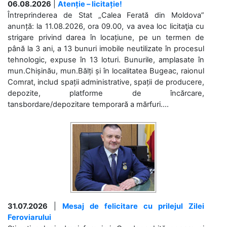
06.08.2026
|
Atenție – licitație!
Întreprinderea de Stat „Calea Ferată din Moldova”
anunță: la 11.08.2026, ora 09.00, va avea loc licitaţia cu
strigare privind darea în locațiune, pe un termen de
până la 3 ani, a 13 bunuri imobile neutilizate în procesul
tehnologic, expuse în 13 loturi. Bunurile, amplasate în
mun.Chișinău, mun.Bălți și în localitatea Bugeac, raionul
Comrat, includ spații administrative, spații de producere,
depozite, platforme de încărcare,
tansbordare/depozitare temporară a mărfuri....
31.07.2026
|
Mesaj de felicitare cu prilejul Zilei
Feroviarului