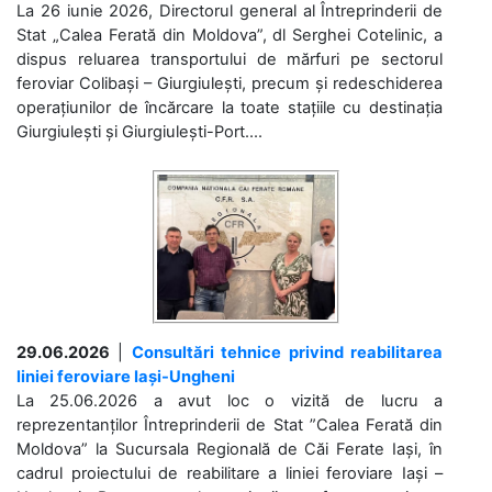
La 26 iunie 2026, Directorul general al Întreprinderii de
Stat „Calea Ferată din Moldova”, dl Serghei Cotelinic, a
dispus reluarea transportului de mărfuri pe sectorul
feroviar Colibași – Giurgiulești, precum și redeschiderea
operațiunilor de încărcare la toate stațiile cu destinația
Giurgiulești și Giurgiulești-Port....
29.06.2026
|
Consultări tehnice privind reabilitarea
liniei feroviare Iași-Ungheni
La 25.06.2026 a avut loc o vizită de lucru a
reprezentanților Întreprinderii de Stat ”Calea Ferată din
Moldova” la Sucursala Regională de Căi Ferate Iași, în
cadrul proiectului de reabilitare a liniei feroviare Iași –