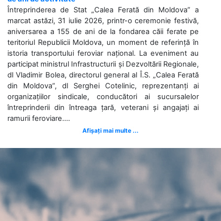
Întreprinderea de Stat „Calea Ferată din Moldova” a
marcat astăzi, 31 iulie 2026, printr-o ceremonie festivă,
aniversarea a 155 de ani de la fondarea căii ferate pe
teritoriul Republicii Moldova, un moment de referință în
istoria transportului feroviar național. La eveniment au
participat ministrul Infrastructurii și Dezvoltării Regionale,
dl Vladimir Bolea, directorul general al Î.S. „Calea Ferată
din Moldova”, dl Serghei Cotelinic, reprezentanți ai
organizațiilor sindicale, conducători ai sucursalelor
întreprinderii din întreaga țară, veterani și angajați ai
ramurii feroviare....
Afișați mai multe ...