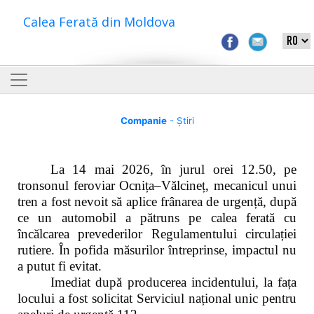
Calea Ferată din Moldova
Companie
- Știri
La 14 mai 2026, în jurul orei 12.50, pe
tronsonul feroviar Ocnița–Vălcineț, mecanicul unui
tren a fost nevoit să aplice frânarea de urgență, după
ce un automobil a pătruns pe calea ferată cu
încălcarea prevederilor Regulamentului circulației
rutiere. În pofida măsurilor întreprinse, impactul nu
a putut fi evitat.
Imediat după producerea incidentului, la fața
locului a fost solicitat Serviciul național unic pentru