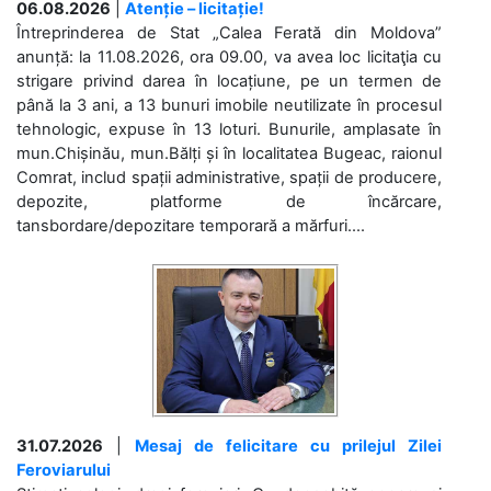
06.08.2026
|
Atenție – licitație!
Întreprinderea de Stat „Calea Ferată din Moldova”
anunță: la 11.08.2026, ora 09.00, va avea loc licitaţia cu
strigare privind darea în locațiune, pe un termen de
până la 3 ani, a 13 bunuri imobile neutilizate în procesul
tehnologic, expuse în 13 loturi. Bunurile, amplasate în
mun.Chișinău, mun.Bălți și în localitatea Bugeac, raionul
Comrat, includ spații administrative, spații de producere,
depozite, platforme de încărcare,
tansbordare/depozitare temporară a mărfuri....
31.07.2026
|
Mesaj de felicitare cu prilejul Zilei
Feroviarului