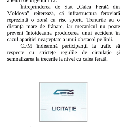
apeluri de urgență 112.
Întreprinderea de Stat „Calea Ferată din
Moldova” reiterează, că infrastructura feroviară
reprezintă o zonă cu risc sporit. Trenurile au o
distanță mare de frânare, iar mecanicul nu poate
preveni întotdeauna producerea unui accident în
cazul apariției neașteptate a unui obstacol pe linii.
CFM îndeamnă participanții la trafic să
respecte cu strictețe regulile de circulație și
semnalizarea la trecerile la nivel cu calea ferată.