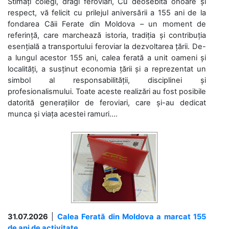
Stimați colegi, dragi feroviari, Cu deosebită onoare și
respect, vă felicit cu prilejul aniversării a 155 ani de la
fondarea Căii Ferate din Moldova – un moment de
referință, care marchează istoria, tradiția și contribuția
esențială a transportului feroviar la dezvoltarea țării. De-
a lungul acestor 155 ani, calea ferată a unit oameni și
localități, a susținut economia țării și a reprezentat un
simbol al responsabilității, disciplinei și
profesionalismului. Toate aceste realizări au fost posibile
datorită generațiilor de feroviari, care și-au dedicat
munca și viața acestei ramuri....
31.07.2026
|
Calea Ferată din Moldova a marcat 155
de ani de activitate