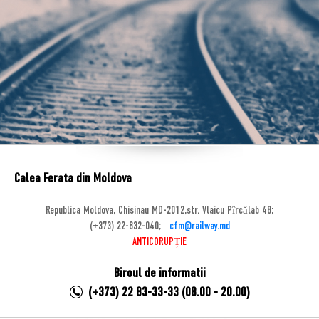
Calea Ferata din Moldova
Republica Moldova, Chisinau MD-2012,str. Vlaicu Pîrcălab 48;
(+373) 22-832-040;
cfm@railway.md
ANTICORUPȚIE
Biroul de informatii
(+373) 22 83-33-33 (08.00 - 20.00)