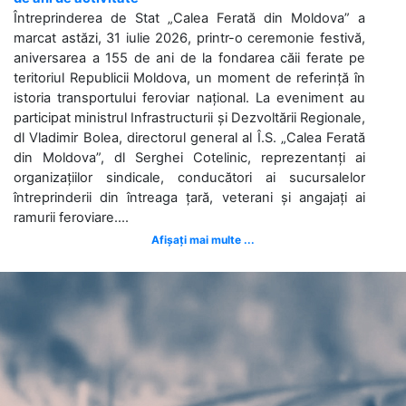
Întreprinderea de Stat „Calea Ferată din Moldova” a
marcat astăzi, 31 iulie 2026, printr-o ceremonie festivă,
aniversarea a 155 de ani de la fondarea căii ferate pe
teritoriul Republicii Moldova, un moment de referință în
istoria transportului feroviar național. La eveniment au
participat ministrul Infrastructurii și Dezvoltării Regionale,
dl Vladimir Bolea, directorul general al Î.S. „Calea Ferată
din Moldova”, dl Serghei Cotelinic, reprezentanți ai
organizațiilor sindicale, conducători ai sucursalelor
întreprinderii din întreaga țară, veterani și angajați ai
ramurii feroviare....
Afișați mai multe ...