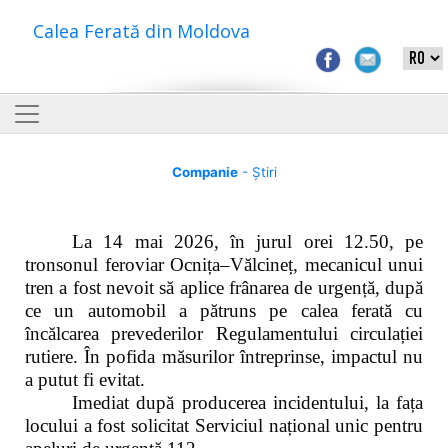
Calea Ferată din Moldova
Companie
- Știri
La 14 mai 2026, în jurul orei 12.50, pe
tronsonul feroviar Ocnița–Vălcineț, mecanicul unui
tren a fost nevoit să aplice frânarea de urgență, după
ce un automobil a pătruns pe calea ferată cu
încălcarea prevederilor Regulamentului circulației
rutiere. În pofida măsurilor întreprinse, impactul nu
a putut fi evitat.
Imediat după producerea incidentului, la fața
locului a fost solicitat Serviciul național unic pentru