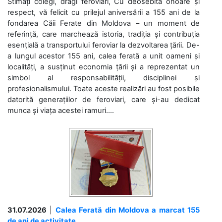
Stimați colegi, dragi feroviari, Cu deosebită onoare și
respect, vă felicit cu prilejul aniversării a 155 ani de la
fondarea Căii Ferate din Moldova – un moment de
referință, care marchează istoria, tradiția și contribuția
esențială a transportului feroviar la dezvoltarea țării. De-
a lungul acestor 155 ani, calea ferată a unit oameni și
localități, a susținut economia țării și a reprezentat un
simbol al responsabilității, disciplinei și
profesionalismului. Toate aceste realizări au fost posibile
datorită generațiilor de feroviari, care și-au dedicat
munca și viața acestei ramuri....
31.07.2026
|
Calea Ferată din Moldova a marcat 155
de ani de activitate