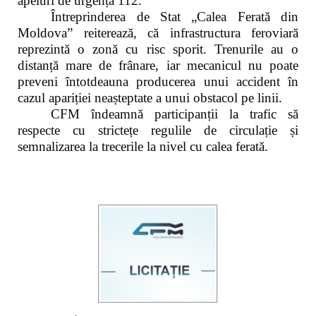
apeluri de urgență 112.
Întreprinderea de Stat „Calea Ferată din
Moldova” reiterează, că infrastructura feroviară
reprezintă o zonă cu risc sporit. Trenurile au o
distanță mare de frânare, iar mecanicul nu poate
preveni întotdeauna producerea unui accident în
cazul apariției neașteptate a unui obstacol pe linii.
CFM îndeamnă participanții la trafic să
respecte cu strictețe regulile de circulație și
semnalizarea la trecerile la nivel cu calea ferată.