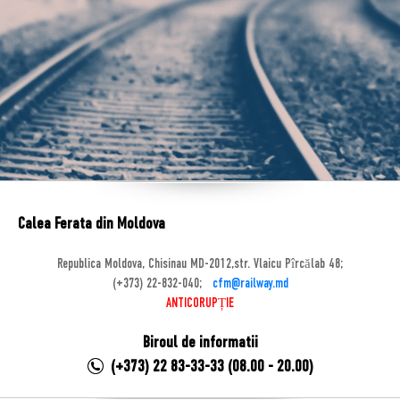
Calea Ferata din Moldova
Republica Moldova, Chisinau MD-2012,str. Vlaicu Pîrcălab 48;
(+373) 22-832-040;
cfm@railway.md
ANTICORUPȚIE
Biroul de informatii
(+373) 22 83-33-33 (08.00 - 20.00)