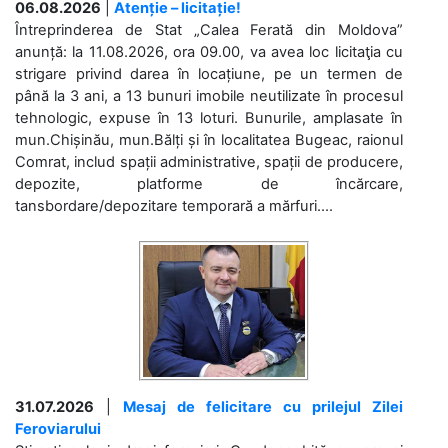
06.08.2026
|
Atenție – licitație!
Întreprinderea de Stat „Calea Ferată din Moldova”
anunță: la 11.08.2026, ora 09.00, va avea loc licitaţia cu
strigare privind darea în locațiune, pe un termen de
până la 3 ani, a 13 bunuri imobile neutilizate în procesul
tehnologic, expuse în 13 loturi. Bunurile, amplasate în
mun.Chișinău, mun.Bălți și în localitatea Bugeac, raionul
Comrat, includ spații administrative, spații de producere,
depozite, platforme de încărcare,
tansbordare/depozitare temporară a mărfuri....
31.07.2026
|
Mesaj de felicitare cu prilejul Zilei
Feroviarului