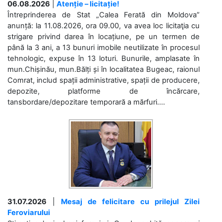
06.08.2026
|
Atenție – licitație!
Întreprinderea de Stat „Calea Ferată din Moldova”
anunță: la 11.08.2026, ora 09.00, va avea loc licitaţia cu
strigare privind darea în locațiune, pe un termen de
până la 3 ani, a 13 bunuri imobile neutilizate în procesul
tehnologic, expuse în 13 loturi. Bunurile, amplasate în
mun.Chișinău, mun.Bălți și în localitatea Bugeac, raionul
Comrat, includ spații administrative, spații de producere,
depozite, platforme de încărcare,
tansbordare/depozitare temporară a mărfuri....
31.07.2026
|
Mesaj de felicitare cu prilejul Zilei
Feroviarului