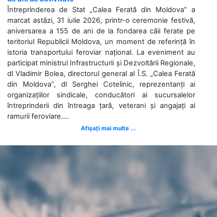
Întreprinderea de Stat „Calea Ferată din Moldova” a
marcat astăzi, 31 iulie 2026, printr-o ceremonie festivă,
aniversarea a 155 de ani de la fondarea căii ferate pe
teritoriul Republicii Moldova, un moment de referință în
istoria transportului feroviar național. La eveniment au
participat ministrul Infrastructurii și Dezvoltării Regionale,
dl Vladimir Bolea, directorul general al Î.S. „Calea Ferată
din Moldova”, dl Serghei Cotelinic, reprezentanți ai
organizațiilor sindicale, conducători ai sucursalelor
întreprinderii din întreaga țară, veterani și angajați ai
ramurii feroviare....
Afișați mai multe ...