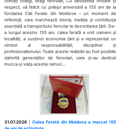
Stimați colegi, dragi feroviari, Cu deosebită onoare și
respect, vă felicit cu prilejul aniversării a 155 ani de la
fondarea Căii Ferate din Moldova – un moment de
referință, care marchează istoria, tradiția și contribuția
esențială a transportului feroviar la dezvoltarea țării. De-
a lungul acestor 155 ani, calea ferată a unit oameni și
localități, a susținut economia țării și a reprezentat un
simbol al responsabilității, disciplinei și
profesionalismului. Toate aceste realizări au fost posibile
datorită generațiilor de feroviari, care și-au dedicat
munca și viața acestei ramuri....
31.07.2026
|
Calea Ferată din Moldova a marcat 155
de ani de activitate