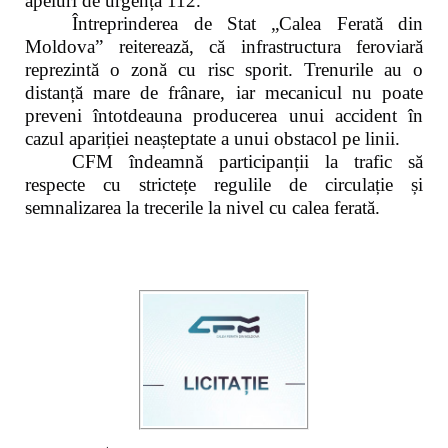
apeluri de urgență 112.
Întreprinderea de Stat „Calea Ferată din
Moldova” reiterează, că infrastructura feroviară
reprezintă o zonă cu risc sporit. Trenurile au o
distanță mare de frânare, iar mecanicul nu poate
preveni întotdeauna producerea unui accident în
cazul apariției neașteptate a unui obstacol pe linii.
CFM îndeamnă participanții la trafic să
respecte cu strictețe regulile de circulație și
semnalizarea la trecerile la nivel cu calea ferată.