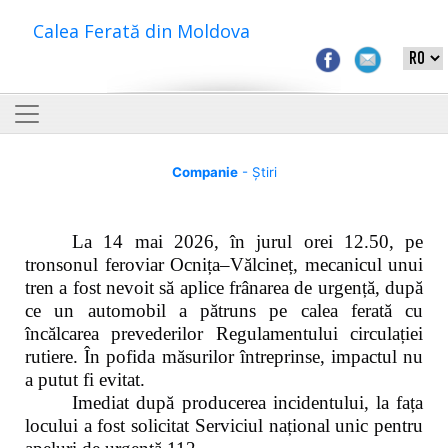
Calea Ferată din Moldova
Companie
- Știri
La 14 mai 2026, în jurul orei 12.50, pe
tronsonul feroviar Ocnița–Vălcineț, mecanicul unui
tren a fost nevoit să aplice frânarea de urgență, după
ce un automobil a pătruns pe calea ferată cu
încălcarea prevederilor Regulamentului circulației
rutiere. În pofida măsurilor întreprinse, impactul nu
a putut fi evitat.
Imediat după producerea incidentului, la fața
locului a fost solicitat Serviciul național unic pentru