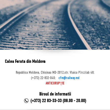
Calea Ferata din Moldova
Republica Moldova, Chisinau MD-2012,str. Vlaicu Pîrcălab 48;
(+373) 22-832-040;
cfm@railway.md
ANTICORUPȚIE
Biroul de informatii
(+373) 22 83-33-33 (08.00 - 20.00)