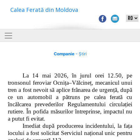
Calea Ferată din Moldova
Companie
- Știri
La 14 mai 2026, în jurul orei 12.50, pe
tronsonul feroviar Ocnița–Vălcineț, mecanicul unui
tren a fost nevoit să aplice frânarea de urgență, după
ce un automobil a pătruns pe calea ferată cu
încălcarea prevederilor Regulamentului circulației
rutiere. În pofida măsurilor întreprinse, impactul nu
a putut fi evitat.
Imediat după producerea incidentului, la fața
locului a fost solicitat Serviciul național unic pentru