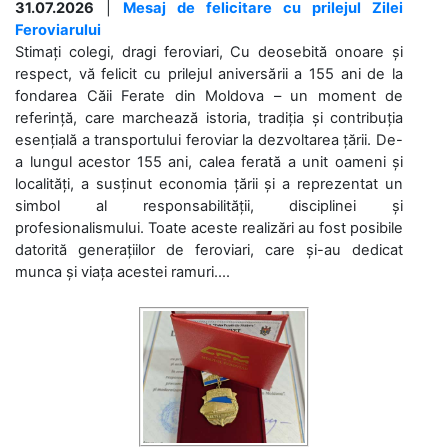
31.07.2026
|
Mesaj de felicitare cu prilejul Zilei
Feroviarului
Stimați colegi, dragi feroviari, Cu deosebită onoare și
respect, vă felicit cu prilejul aniversării a 155 ani de la
fondarea Căii Ferate din Moldova – un moment de
referință, care marchează istoria, tradiția și contribuția
esențială a transportului feroviar la dezvoltarea țării. De-
a lungul acestor 155 ani, calea ferată a unit oameni și
localități, a susținut economia țării și a reprezentat un
simbol al responsabilității, disciplinei și
profesionalismului. Toate aceste realizări au fost posibile
datorită generațiilor de feroviari, care și-au dedicat
munca și viața acestei ramuri....