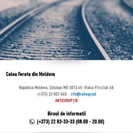
Calea Ferata din Moldova
Republica Moldova, Chisinau MD-2012,str. Vlaicu Pîrcălab 48;
(+373) 22-832-040;
cfm@railway.md
ANTICORUPȚIE
Biroul de informatii
(+373) 22 83-33-33 (08.00 - 20.00)