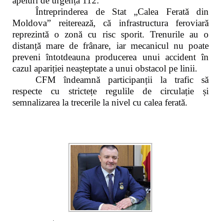
apeluri de urgență 112.
Întreprinderea de Stat „Calea Ferată din
Moldova” reiterează, că infrastructura feroviară
reprezintă o zonă cu risc sporit. Trenurile au o
distanță mare de frânare, iar mecanicul nu poate
preveni întotdeauna producerea unui accident în
cazul apariției neașteptate a unui obstacol pe linii.
CFM îndeamnă participanții la trafic să
respecte cu strictețe regulile de circulație și
semnalizarea la trecerile la nivel cu calea ferată.