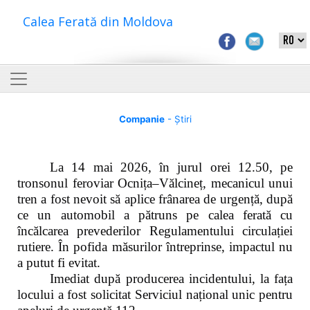
Calea Ferată din Moldova
Companie
- Știri
La 14 mai 2026, în jurul orei 12.50, pe
tronsonul feroviar Ocnița–Vălcineț, mecanicul unui
tren a fost nevoit să aplice frânarea de urgență, după
ce un automobil a pătruns pe calea ferată cu
încălcarea prevederilor Regulamentului circulației
rutiere. În pofida măsurilor întreprinse, impactul nu
a putut fi evitat.
Imediat după producerea incidentului, la fața
locului a fost solicitat Serviciul național unic pentru