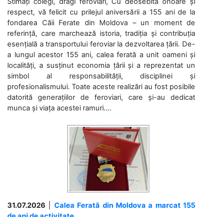
Stimați colegi, dragi feroviari, Cu deosebită onoare și
respect, vă felicit cu prilejul aniversării a 155 ani de la
fondarea Căii Ferate din Moldova – un moment de
referință, care marchează istoria, tradiția și contribuția
esențială a transportului feroviar la dezvoltarea țării. De-
a lungul acestor 155 ani, calea ferată a unit oameni și
localități, a susținut economia țării și a reprezentat un
simbol al responsabilității, disciplinei și
profesionalismului. Toate aceste realizări au fost posibile
datorită generațiilor de feroviari, care și-au dedicat
munca și viața acestei ramuri....
31.07.2026
|
Calea Ferată din Moldova a marcat 155
de ani de activitate