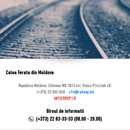
Calea Ferata din Moldova
Republica Moldova, Chisinau MD-2012,str. Vlaicu Pîrcălab 48;
(+373) 22-832-040;
cfm@railway.md
ANTICORUPȚIE
Biroul de informatii
(+373) 22 83-33-33 (08.00 - 20.00)