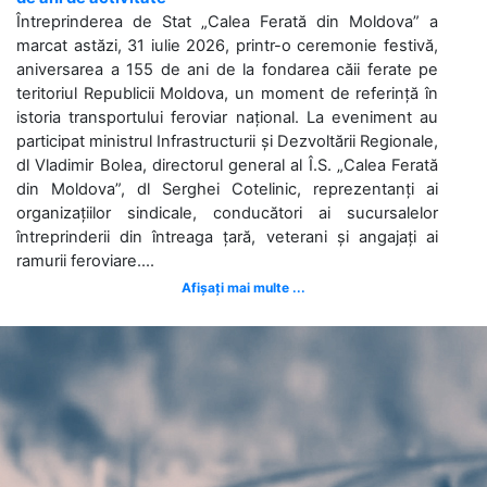
Întreprinderea de Stat „Calea Ferată din Moldova” a
marcat astăzi, 31 iulie 2026, printr-o ceremonie festivă,
aniversarea a 155 de ani de la fondarea căii ferate pe
teritoriul Republicii Moldova, un moment de referință în
istoria transportului feroviar național. La eveniment au
participat ministrul Infrastructurii și Dezvoltării Regionale,
dl Vladimir Bolea, directorul general al Î.S. „Calea Ferată
din Moldova”, dl Serghei Cotelinic, reprezentanți ai
organizațiilor sindicale, conducători ai sucursalelor
întreprinderii din întreaga țară, veterani și angajați ai
ramurii feroviare....
Afișați mai multe ...