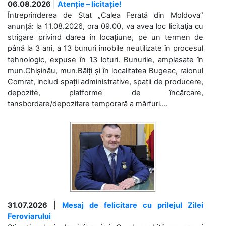
06.08.2026
|
Atenție – licitație!
Întreprinderea de Stat „Calea Ferată din Moldova”
anunță: la 11.08.2026, ora 09.00, va avea loc licitaţia cu
strigare privind darea în locațiune, pe un termen de
până la 3 ani, a 13 bunuri imobile neutilizate în procesul
tehnologic, expuse în 13 loturi. Bunurile, amplasate în
mun.Chișinău, mun.Bălți și în localitatea Bugeac, raionul
Comrat, includ spații administrative, spații de producere,
depozite, platforme de încărcare,
tansbordare/depozitare temporară a mărfuri....
31.07.2026
|
Mesaj de felicitare cu prilejul Zilei
Feroviarului