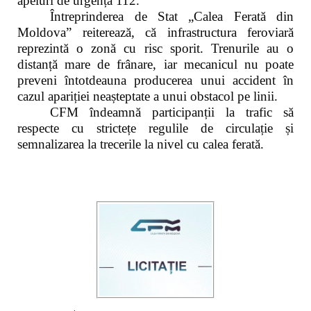
apeluri de urgență 112.
Întreprinderea de Stat „Calea Ferată din
Moldova” reiterează, că infrastructura feroviară
reprezintă o zonă cu risc sporit. Trenurile au o
distanță mare de frânare, iar mecanicul nu poate
preveni întotdeauna producerea unui accident în
cazul apariției neașteptate a unui obstacol pe linii.
CFM îndeamnă participanții la trafic să
respecte cu strictețe regulile de circulație și
semnalizarea la trecerile la nivel cu calea ferată.