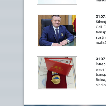
mărfuri
31.07
Stimaț
Căii 
transp
susțin
realiz
31.07
Între
aniver
transp
Bolea,
sindic