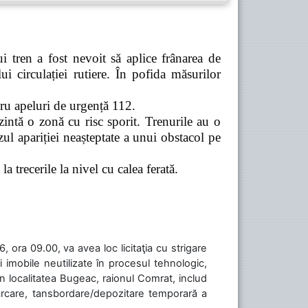
 tren a fost nevoit să aplice frânarea de
 circulației rutiere. În pofida măsurilor
tru apeluri de urgență 112.
zintă o zonă cu risc sporit. Trenurile au o
ul apariției neașteptate a unui obstacol pe
a trecerile la nivel cu calea ferată.
 ora 09.00, va avea loc licitaţia cu strigare
 imobile neutilizate în procesul tehnologic,
în localitatea Bugeac, raionul Comrat, includ
cărcare, tansbordare/depozitare temporară a