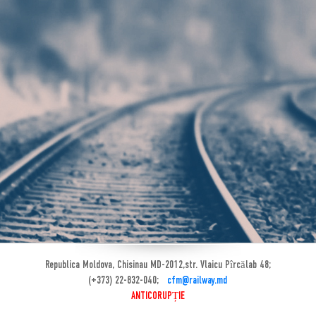
Republica Moldova, Chisinau MD-2012,str. Vlaicu Pîrcălab 48;
(+373) 22-832-040;
cfm@railway.md
ANTICORUPȚIE