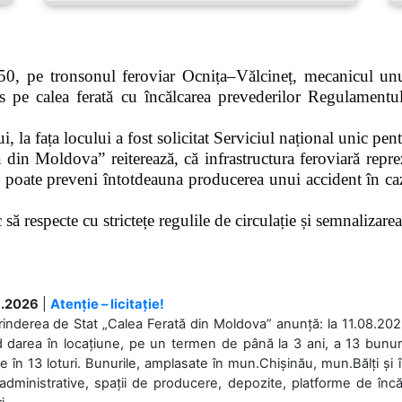
0, pe tronsonul feroviar Ocnița–Vălcineț, mecanicul unui
pe calea ferată cu încălcarea prevederilor Regulamentului
 la fața locului a fost solicitat Serviciul național unic pen
 din Moldova” reiterează, că infrastructura feroviară repre
 poate preveni întotdeauna producerea unui accident în caz
ă respecte cu strictețe regulile de circulație și semnalizarea l
.2026
|
Atenție – licitație!
rinderea de Stat „Calea Ferată din Moldova” anunță: la 11.08.2026,
d darea în locațiune, pe un termen de până la 3 ani, a 13 bunuri
 în 13 loturi. Bunurile, amplasate în mun.Chișinău, mun.Bălți și 
 administrative, spații de producere, depozite, platforme de în