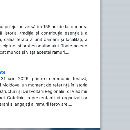
cu prilejul aniversării a 155 ani de la fondarea
toria, tradiția și contribuția esențială a
, calea ferată a unit oameni și localități, a
isciplinei și profesionalismului. Toate aceste
icat munca și viața acestei ramuri....
ate
31 iulie 2026, printr-o ceremonie festivă,
cii Moldova, un moment de referință în istoria
tructurii și Dezvoltării Regionale, dl Vladimir
i Cotelinic, reprezentanți ai organizațiilor
ani și angajați ai ramurii feroviare....