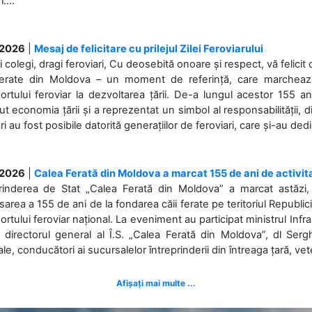
....
.2026
|
Mesaj de felicitare cu prilejul Zilei Feroviarului
i colegi, dragi feroviari, Cu deosebită onoare și respect, vă felicit 
Ferate din Moldova – un moment de referință, care marchează is
ortului feroviar la dezvoltarea țării. De-a lungul acestor 155 ani
ut economia țării și a reprezentat un simbol al responsabilității, d
ări au fost posibile datorită generațiilor de feroviari, care și-au ded
.2026
|
Calea Ferată din Moldova a marcat 155 de ani de activit
prinderea de Stat „Calea Ferată din Moldova” a marcat astăzi, 
sarea a 155 de ani de la fondarea căii ferate pe teritoriul Republi
ortului feroviar național. La eveniment au participat ministrul Infras
 directorul general al Î.S. „Calea Ferată din Moldova”, dl Serghe
ale, conducători ai sucursalelor întreprinderii din întreaga țară, veter
Afișați mai multe ...