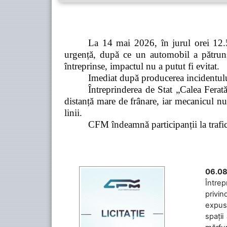
La 14 mai 2026, în jurul orei 12.5
urgență, după ce un automobil a pătruns 
întreprinse, impactul nu a putut fi evitat.
Imediat după producerea incidentului,
Întreprinderea de Stat „Calea Ferată
distanță mare de frânare, iar mecanicul nu
linii.
CFM îndeamnă participanții la trafic s
06.08
Întrep
privin
expuse
spații