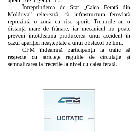
apeluri de urgență 112.
Întreprinderea de Stat „Calea Ferată din
Moldova” reiterează, că infrastructura feroviară
reprezintă o zonă cu risc sporit. Trenurile au o
distanță mare de frânare, iar mecanicul nu poate
preveni întotdeauna producerea unui accident în
cazul apariției neașteptate a unui obstacol pe linii.
CFM îndeamnă participanții la trafic să
respecte cu strictețe regulile de circulație și
semnalizarea la trecerile la nivel cu calea ferată.