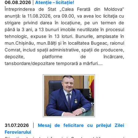
06.08.2026
|
Atenție – licitație!
Întreprinderea de Stat „Calea Ferată din Moldova”
anunță: la 11.08.2026, ora 09.00, va avea loc licitaţia cu
strigare privind darea în locațiune, pe un termen de
până la 3 ani, a 13 bunuri imobile neutilizate în procesul
tehnologic, expuse în 13 loturi. Bunurile, amplasate în
mun.Chișinău, mun.Bălți și în localitatea Bugeac, raionul
Comrat, includ spații administrative, spații de producere,
depozite, platforme de încărcare,
tansbordare/depozitare temporară a mărfuri....
31.07.2026
|
Mesaj de felicitare cu prilejul Zilei
Feroviarului