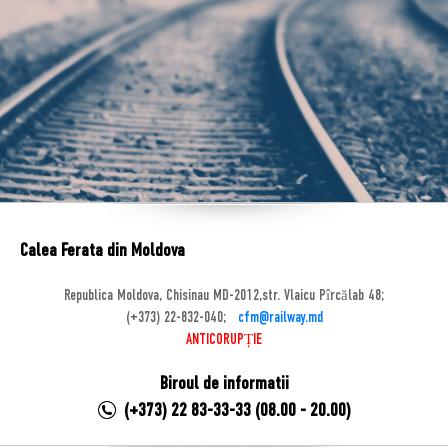
Calea Ferata din Moldova
Republica Moldova, Chisinau MD-2012,str. Vlaicu Pîrcălab 48;
(+373) 22-832-040;
cfm@railway.md
ANTICORUPȚIE
Biroul de informatii
(+373) 22 83-33-33 (08.00 - 20.00)