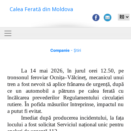
Calea Ferată din Moldova
Companie
- Știri
La 14 mai 2026, în jurul orei 12.50, pe
tronsonul feroviar Ocnița–Vălcineț, mecanicul unui
tren a fost nevoit să aplice frânarea de urgență, după
ce un automobil a pătruns pe calea ferată cu
încălcarea prevederilor Regulamentului circulației
rutiere. În pofida măsurilor întreprinse, impactul nu
a putut fi evitat.
Imediat după producerea incidentului, la fața
locului a fost solicitat Serviciul național unic pentru