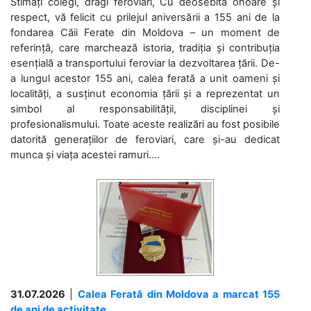
Stimați colegi, dragi feroviari, Cu deosebită onoare și
respect, vă felicit cu prilejul aniversării a 155 ani de la
fondarea Căii Ferate din Moldova – un moment de
referință, care marchează istoria, tradiția și contribuția
esențială a transportului feroviar la dezvoltarea țării. De-
a lungul acestor 155 ani, calea ferată a unit oameni și
localități, a susținut economia țării și a reprezentat un
simbol al responsabilității, disciplinei și
profesionalismului. Toate aceste realizări au fost posibile
datorită generațiilor de feroviari, care și-au dedicat
munca și viața acestei ramuri....
31.07.2026
|
Calea Ferată din Moldova a marcat 155
de ani de activitate