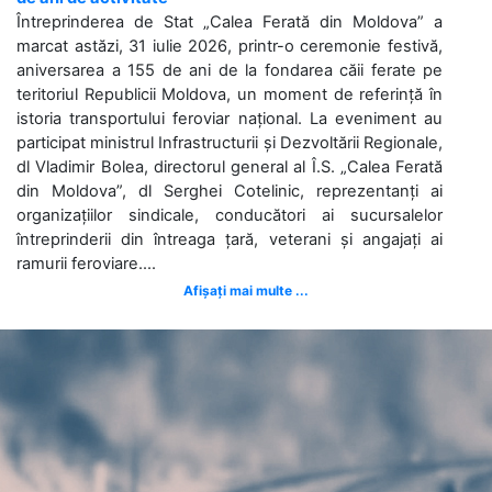
Întreprinderea de Stat „Calea Ferată din Moldova” a
marcat astăzi, 31 iulie 2026, printr-o ceremonie festivă,
aniversarea a 155 de ani de la fondarea căii ferate pe
teritoriul Republicii Moldova, un moment de referință în
istoria transportului feroviar național. La eveniment au
participat ministrul Infrastructurii și Dezvoltării Regionale,
dl Vladimir Bolea, directorul general al Î.S. „Calea Ferată
din Moldova”, dl Serghei Cotelinic, reprezentanți ai
organizațiilor sindicale, conducători ai sucursalelor
întreprinderii din întreaga țară, veterani și angajați ai
ramurii feroviare....
Afișați mai multe ...