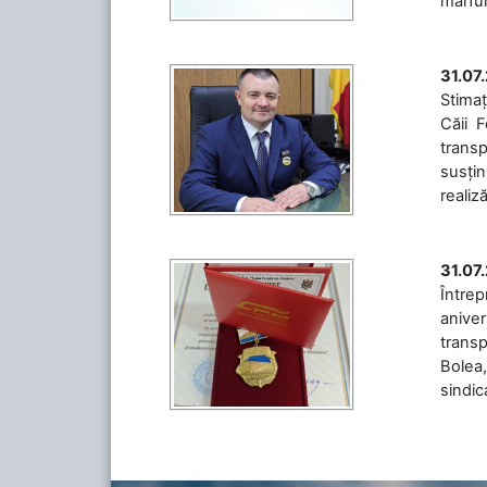
mărfuri
31.07
Stimaț
Căii 
transp
susțin
realiz
31.07
Între
aniver
transp
Bolea,
sindic