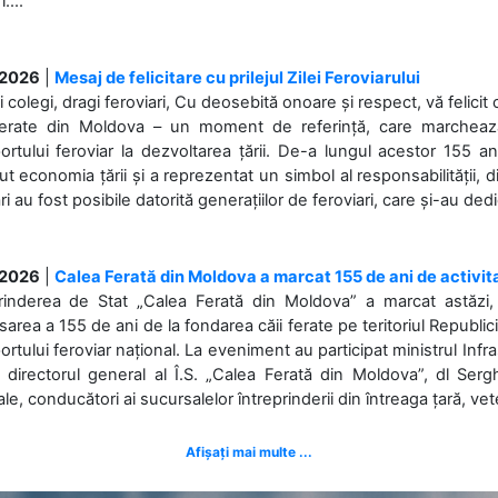
....
.2026
|
Mesaj de felicitare cu prilejul Zilei Feroviarului
i colegi, dragi feroviari, Cu deosebită onoare și respect, vă felicit 
Ferate din Moldova – un moment de referință, care marchează is
ortului feroviar la dezvoltarea țării. De-a lungul acestor 155 ani
ut economia țării și a reprezentat un simbol al responsabilității, d
ări au fost posibile datorită generațiilor de feroviari, care și-au ded
.2026
|
Calea Ferată din Moldova a marcat 155 de ani de activit
prinderea de Stat „Calea Ferată din Moldova” a marcat astăzi, 
sarea a 155 de ani de la fondarea căii ferate pe teritoriul Republi
ortului feroviar național. La eveniment au participat ministrul Infras
 directorul general al Î.S. „Calea Ferată din Moldova”, dl Serghe
ale, conducători ai sucursalelor întreprinderii din întreaga țară, veter
Afișați mai multe ...