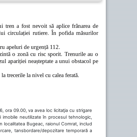
 tren a fost nevoit să aplice frânarea de
 circulației rutiere. În pofida măsurilor
tru apeluri de urgență 112.
zintă o zonă cu risc sporit. Trenurile au o
ul apariției neașteptate a unui obstacol pe
a trecerile la nivel cu calea ferată.
 ora 09.00, va avea loc licitaţia cu strigare
 imobile neutilizate în procesul tehnologic,
în localitatea Bugeac, raionul Comrat, includ
cărcare, tansbordare/depozitare temporară a