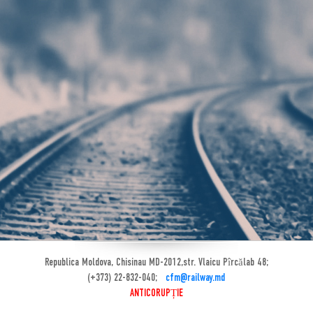
Republica Moldova, Chisinau MD-2012,str. Vlaicu Pîrcălab 48;
(+373) 22-832-040;
cfm@railway.md
ANTICORUPȚIE