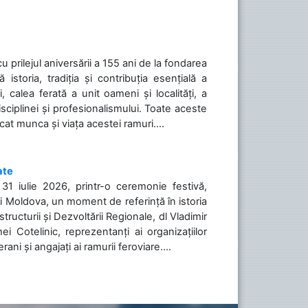
cu prilejul aniversării a 155 ani de la fondarea
toria, tradiția și contribuția esențială a
, calea ferată a unit oameni și localități, a
isciplinei și profesionalismului. Toate aceste
icat munca și viața acestei ramuri....
ate
31 iulie 2026, printr-o ceremonie festivă,
cii Moldova, un moment de referință în istoria
tructurii și Dezvoltării Regionale, dl Vladimir
i Cotelinic, reprezentanți ai organizațiilor
ani și angajați ai ramurii feroviare....