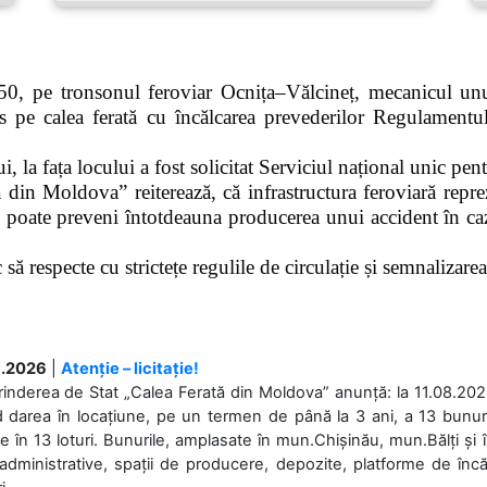
0, pe tronsonul feroviar Ocnița–Vălcineț, mecanicul unui
pe calea ferată cu încălcarea prevederilor Regulamentului
 la fața locului a fost solicitat Serviciul național unic pen
 din Moldova” reiterează, că infrastructura feroviară repre
 poate preveni întotdeauna producerea unui accident în caz
ă respecte cu strictețe regulile de circulație și semnalizarea l
.2026
|
Atenție – licitație!
rinderea de Stat „Calea Ferată din Moldova” anunță: la 11.08.2026,
d darea în locațiune, pe un termen de până la 3 ani, a 13 bunuri
 în 13 loturi. Bunurile, amplasate în mun.Chișinău, mun.Bălți și 
 administrative, spații de producere, depozite, platforme de în