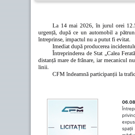
La 14 mai 2026, în jurul orei 12.5
urgență, după ce un automobil a pătruns 
întreprinse, impactul nu a putut fi evitat.
Imediat după producerea incidentului,
Întreprinderea de Stat „Calea Ferată
distanță mare de frânare, iar mecanicul nu
linii.
CFM îndeamnă participanții la trafic s
06.08
Întrep
privin
expuse
spații