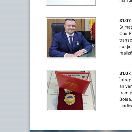
mărfuri
31.07
Stimaț
Căii 
transp
susțin
realiz
31.07
Între
aniver
transp
Bolea,
sindic