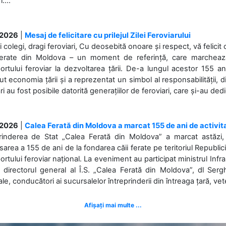
....
.2026
|
Mesaj de felicitare cu prilejul Zilei Feroviarului
i colegi, dragi feroviari, Cu deosebită onoare și respect, vă felicit 
Ferate din Moldova – un moment de referință, care marchează is
ortului feroviar la dezvoltarea țării. De-a lungul acestor 155 ani
ut economia țării și a reprezentat un simbol al responsabilității, d
ări au fost posibile datorită generațiilor de feroviari, care și-au ded
.2026
|
Calea Ferată din Moldova a marcat 155 de ani de activit
prinderea de Stat „Calea Ferată din Moldova” a marcat astăzi, 
sarea a 155 de ani de la fondarea căii ferate pe teritoriul Republi
ortului feroviar național. La eveniment au participat ministrul Infras
 directorul general al Î.S. „Calea Ferată din Moldova”, dl Serghe
ale, conducători ai sucursalelor întreprinderii din întreaga țară, veter
Afișați mai multe ...