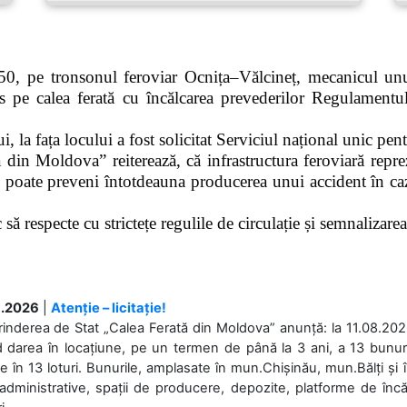
0, pe tronsonul feroviar Ocnița–Vălcineț, mecanicul unui
pe calea ferată cu încălcarea prevederilor Regulamentului
 la fața locului a fost solicitat Serviciul național unic pen
 din Moldova” reiterează, că infrastructura feroviară repre
 poate preveni întotdeauna producerea unui accident în caz
ă respecte cu strictețe regulile de circulație și semnalizarea l
.2026
|
Atenție – licitație!
rinderea de Stat „Calea Ferată din Moldova” anunță: la 11.08.2026,
d darea în locațiune, pe un termen de până la 3 ani, a 13 bunuri
 în 13 loturi. Bunurile, amplasate în mun.Chișinău, mun.Bălți și 
 administrative, spații de producere, depozite, platforme de în