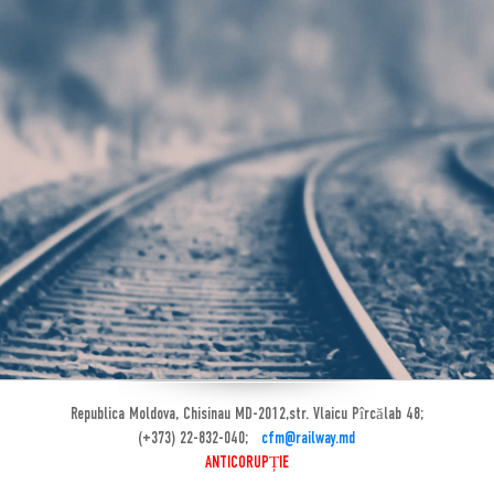
Republica Moldova, Chisinau MD-2012,str. Vlaicu Pîrcălab 48;
(+373) 22-832-040;
cfm@railway.md
ANTICORUPȚIE