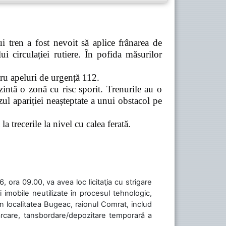
 tren a fost nevoit să aplice frânarea de
 circulației rutiere. În pofida măsurilor
tru apeluri de urgență 112.
zintă o zonă cu risc sporit. Trenurile au o
ul apariției neașteptate a unui obstacol pe
a trecerile la nivel cu calea ferată.
 ora 09.00, va avea loc licitaţia cu strigare
 imobile neutilizate în procesul tehnologic,
în localitatea Bugeac, raionul Comrat, includ
cărcare, tansbordare/depozitare temporară a