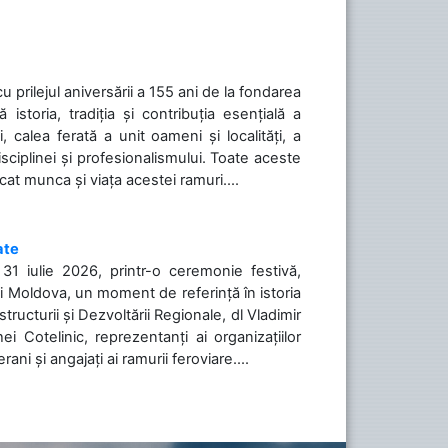
cu prilejul aniversării a 155 ani de la fondarea
toria, tradiția și contribuția esențială a
, calea ferată a unit oameni și localități, a
isciplinei și profesionalismului. Toate aceste
icat munca și viața acestei ramuri....
ate
31 iulie 2026, printr-o ceremonie festivă,
cii Moldova, un moment de referință în istoria
tructurii și Dezvoltării Regionale, dl Vladimir
i Cotelinic, reprezentanți ai organizațiilor
ani și angajați ai ramurii feroviare....