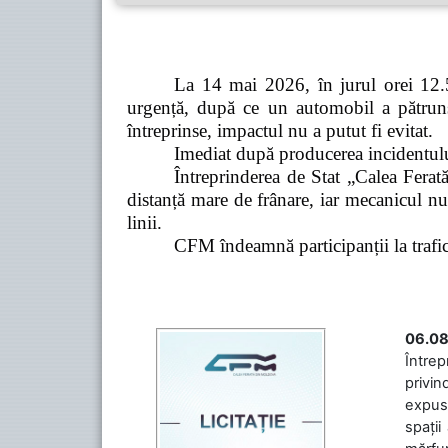
La 14 mai 2026, în jurul orei 12.5
urgență, după ce un automobil a pătruns 
întreprinse, impactul nu a putut fi evitat.
Imediat după producerea incidentului,
Întreprinderea de Stat „Calea Ferată
distanță mare de frânare, iar mecanicul nu
linii.
CFM îndeamnă participanții la trafic s
06.08
Întrep
privin
expuse
spații