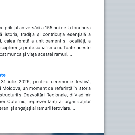
cu prilejul aniversării a 155 ani de la fondarea
toria, tradiția și contribuția esențială a
, calea ferată a unit oameni și localități, a
isciplinei și profesionalismului. Toate aceste
icat munca și viața acestei ramuri....
ate
31 iulie 2026, printr-o ceremonie festivă,
cii Moldova, un moment de referință în istoria
tructurii și Dezvoltării Regionale, dl Vladimir
i Cotelinic, reprezentanți ai organizațiilor
ani și angajați ai ramurii feroviare....