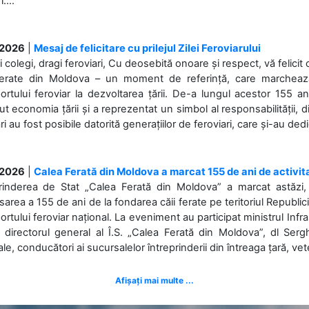
....
.2026
|
Mesaj de felicitare cu prilejul Zilei Feroviarului
i colegi, dragi feroviari, Cu deosebită onoare și respect, vă felicit 
Ferate din Moldova – un moment de referință, care marchează is
ortului feroviar la dezvoltarea țării. De-a lungul acestor 155 ani
ut economia țării și a reprezentat un simbol al responsabilității, d
ări au fost posibile datorită generațiilor de feroviari, care și-au ded
.2026
|
Calea Ferată din Moldova a marcat 155 de ani de activit
prinderea de Stat „Calea Ferată din Moldova” a marcat astăzi, 
sarea a 155 de ani de la fondarea căii ferate pe teritoriul Republi
ortului feroviar național. La eveniment au participat ministrul Infras
 directorul general al Î.S. „Calea Ferată din Moldova”, dl Serghe
ale, conducători ai sucursalelor întreprinderii din întreaga țară, veter
Afișați mai multe ...