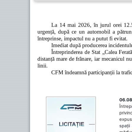
La 14 mai 2026, în jurul orei 12.5
urgență, după ce un automobil a pătruns 
întreprinse, impactul nu a putut fi evitat.
Imediat după producerea incidentului,
Întreprinderea de Stat „Calea Ferată
distanță mare de frânare, iar mecanicul nu
linii.
CFM îndeamnă participanții la trafic s
06.08
Întrep
privin
expuse
spații