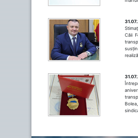
mărfuri
31.07
Stimaț
Căii 
transp
susțin
realiz
31.07
Între
aniver
transp
Bolea,
sindic