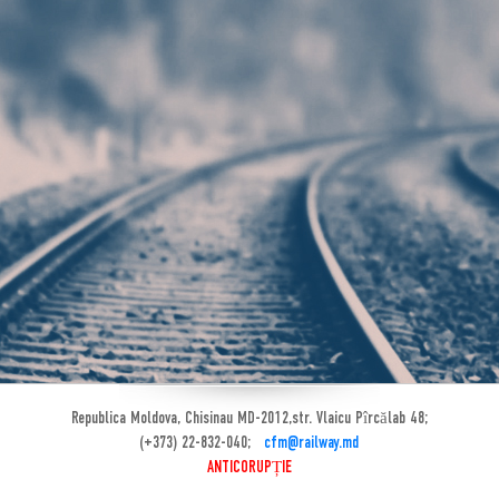
Republica Moldova, Chisinau MD-2012,str. Vlaicu Pîrcălab 48;
(+373) 22-832-040;
cfm@railway.md
ANTICORUPȚIE