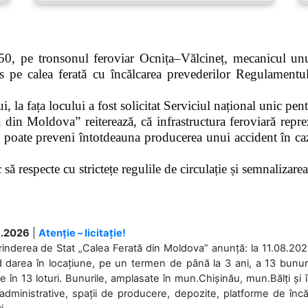
0, pe tronsonul feroviar Ocnița–Vălcineț, mecanicul unui
pe calea ferată cu încălcarea prevederilor Regulamentului
 la fața locului a fost solicitat Serviciul național unic pen
 din Moldova” reiterează, că infrastructura feroviară repre
 poate preveni întotdeauna producerea unui accident în caz
ă respecte cu strictețe regulile de circulație și semnalizarea l
.2026
|
Atenție – licitație!
rinderea de Stat „Calea Ferată din Moldova” anunță: la 11.08.2026,
d darea în locațiune, pe un termen de până la 3 ani, a 13 bunuri
 în 13 loturi. Bunurile, amplasate în mun.Chișinău, mun.Bălți și 
 administrative, spații de producere, depozite, platforme de în