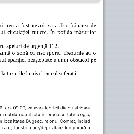
 tren a fost nevoit să aplice frânarea de
 circulației rutiere. În pofida măsurilor
tru apeluri de urgență 112.
zintă o zonă cu risc sporit. Trenurile au o
ul apariției neașteptate a unui obstacol pe
a trecerile la nivel cu calea ferată.
 ora 09.00, va avea loc licitaţia cu strigare
 imobile neutilizate în procesul tehnologic,
în localitatea Bugeac, raionul Comrat, includ
cărcare, tansbordare/depozitare temporară a