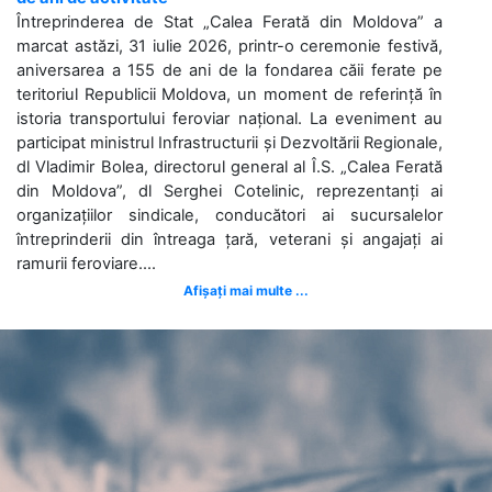
Întreprinderea de Stat „Calea Ferată din Moldova” a
marcat astăzi, 31 iulie 2026, printr-o ceremonie festivă,
aniversarea a 155 de ani de la fondarea căii ferate pe
teritoriul Republicii Moldova, un moment de referință în
istoria transportului feroviar național. La eveniment au
participat ministrul Infrastructurii și Dezvoltării Regionale,
dl Vladimir Bolea, directorul general al Î.S. „Calea Ferată
din Moldova”, dl Serghei Cotelinic, reprezentanți ai
organizațiilor sindicale, conducători ai sucursalelor
întreprinderii din întreaga țară, veterani și angajați ai
ramurii feroviare....
Afișați mai multe ...