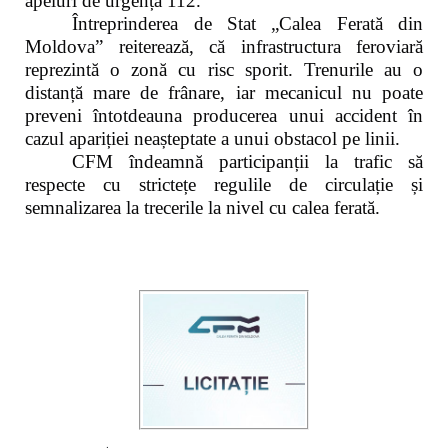
apeluri de urgență 112.
Întreprinderea de Stat „Calea Ferată din
Moldova” reiterează, că infrastructura feroviară
reprezintă o zonă cu risc sporit. Trenurile au o
distanță mare de frânare, iar mecanicul nu poate
preveni întotdeauna producerea unui accident în
cazul apariției neașteptate a unui obstacol pe linii.
CFM îndeamnă participanții la trafic să
respecte cu strictețe regulile de circulație și
semnalizarea la trecerile la nivel cu calea ferată.