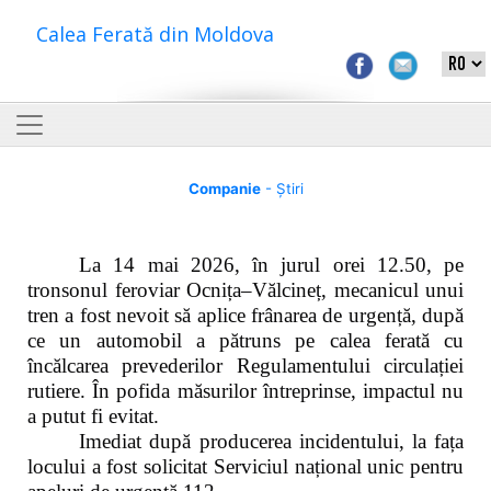
Calea Ferată din Moldova
Companie
- Știri
La 14 mai 2026, în jurul orei 12.50, pe
tronsonul feroviar Ocnița–Vălcineț, mecanicul unui
tren a fost nevoit să aplice frânarea de urgență, după
ce un automobil a pătruns pe calea ferată cu
încălcarea prevederilor Regulamentului circulației
rutiere. În pofida măsurilor întreprinse, impactul nu
a putut fi evitat.
Imediat după producerea incidentului, la fața
locului a fost solicitat Serviciul național unic pentru