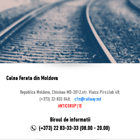
Calea Ferata din Moldova
Republica Moldova, Chisinau MD-2012,str. Vlaicu Pîrcălab 48;
(+373) 22-832-040;
cfm@railway.md
ANTICORUPȚIE
Biroul de informatii
(+373) 22 83-33-33 (08.00 - 20.00)