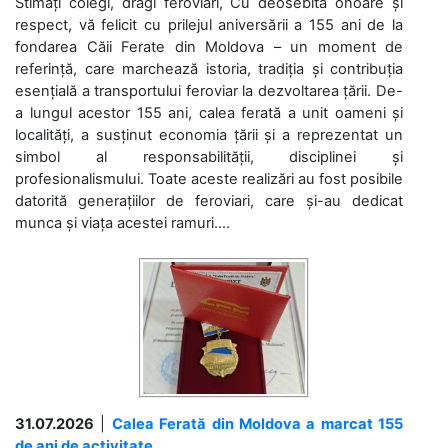
Stimați colegi, dragi feroviari, Cu deosebită onoare și
respect, vă felicit cu prilejul aniversării a 155 ani de la
fondarea Căii Ferate din Moldova – un moment de
referință, care marchează istoria, tradiția și contribuția
esențială a transportului feroviar la dezvoltarea țării. De-
a lungul acestor 155 ani, calea ferată a unit oameni și
localități, a susținut economia țării și a reprezentat un
simbol al responsabilității, disciplinei și
profesionalismului. Toate aceste realizări au fost posibile
datorită generațiilor de feroviari, care și-au dedicat
munca și viața acestei ramuri....
31.07.2026
|
Calea Ferată din Moldova a marcat 155
de ani de activitate