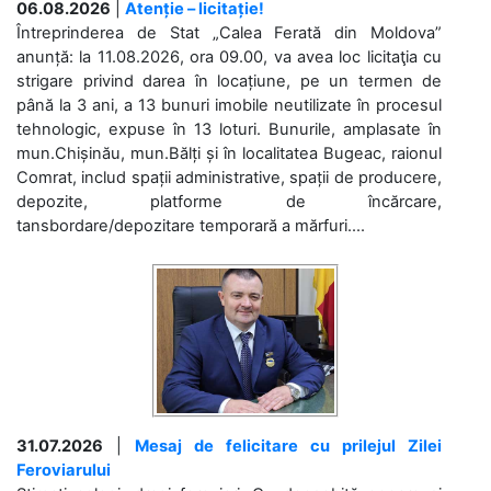
06.08.2026
|
Atenție – licitație!
Întreprinderea de Stat „Calea Ferată din Moldova”
anunță: la 11.08.2026, ora 09.00, va avea loc licitaţia cu
strigare privind darea în locațiune, pe un termen de
până la 3 ani, a 13 bunuri imobile neutilizate în procesul
tehnologic, expuse în 13 loturi. Bunurile, amplasate în
mun.Chișinău, mun.Bălți și în localitatea Bugeac, raionul
Comrat, includ spații administrative, spații de producere,
depozite, platforme de încărcare,
tansbordare/depozitare temporară a mărfuri....
31.07.2026
|
Mesaj de felicitare cu prilejul Zilei
Feroviarului