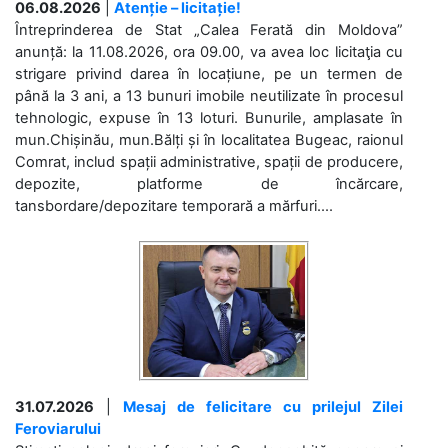
06.08.2026
|
Atenție – licitație!
Întreprinderea de Stat „Calea Ferată din Moldova”
anunță: la 11.08.2026, ora 09.00, va avea loc licitaţia cu
strigare privind darea în locațiune, pe un termen de
până la 3 ani, a 13 bunuri imobile neutilizate în procesul
tehnologic, expuse în 13 loturi. Bunurile, amplasate în
mun.Chișinău, mun.Bălți și în localitatea Bugeac, raionul
Comrat, includ spații administrative, spații de producere,
depozite, platforme de încărcare,
tansbordare/depozitare temporară a mărfuri....
31.07.2026
|
Mesaj de felicitare cu prilejul Zilei
Feroviarului