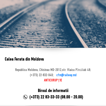
Calea Ferata din Moldova
Republica Moldova, Chisinau MD-2012,str. Vlaicu Pîrcălab 48;
(+373) 22-832-040;
cfm@railway.md
ANTICORUPȚIE
Biroul de informatii
(+373) 22 83-33-33 (08.00 - 20.00)