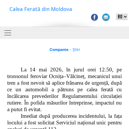
Calea Ferată din Moldova
Companie
- Știri
La 14 mai 2026, în jurul orei 12.50, pe
tronsonul feroviar Ocnița–Vălcineț, mecanicul unui
tren a fost nevoit să aplice frânarea de urgență, după
ce un automobil a pătruns pe calea ferată cu
încălcarea prevederilor Regulamentului circulației
rutiere. În pofida măsurilor întreprinse, impactul nu
a putut fi evitat.
Imediat după producerea incidentului, la fața
locului a fost solicitat Serviciul național unic pentru