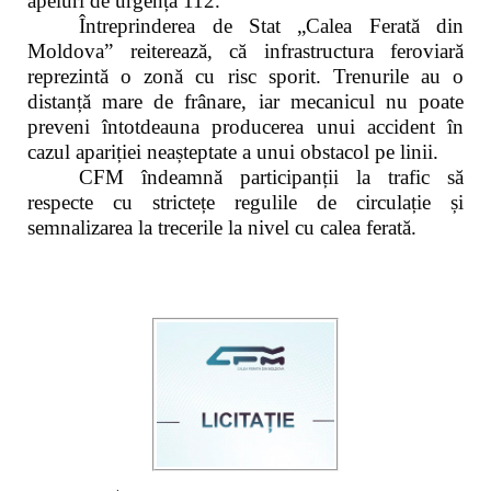
apeluri de urgență 112.
Întreprinderea de Stat „Calea Ferată din
Moldova” reiterează, că infrastructura feroviară
reprezintă o zonă cu risc sporit. Trenurile au o
distanță mare de frânare, iar mecanicul nu poate
preveni întotdeauna producerea unui accident în
cazul apariției neașteptate a unui obstacol pe linii.
CFM îndeamnă participanții la trafic să
respecte cu strictețe regulile de circulație și
semnalizarea la trecerile la nivel cu calea ferată.