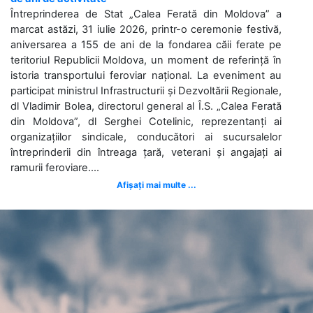
Întreprinderea de Stat „Calea Ferată din Moldova” a
marcat astăzi, 31 iulie 2026, printr-o ceremonie festivă,
aniversarea a 155 de ani de la fondarea căii ferate pe
teritoriul Republicii Moldova, un moment de referință în
istoria transportului feroviar național. La eveniment au
participat ministrul Infrastructurii și Dezvoltării Regionale,
dl Vladimir Bolea, directorul general al Î.S. „Calea Ferată
din Moldova”, dl Serghei Cotelinic, reprezentanți ai
organizațiilor sindicale, conducători ai sucursalelor
întreprinderii din întreaga țară, veterani și angajați ai
ramurii feroviare....
Afișați mai multe ...