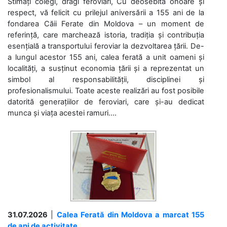
Stimați colegi, dragi feroviari, Cu deosebită onoare și
respect, vă felicit cu prilejul aniversării a 155 ani de la
fondarea Căii Ferate din Moldova – un moment de
referință, care marchează istoria, tradiția și contribuția
esențială a transportului feroviar la dezvoltarea țării. De-
a lungul acestor 155 ani, calea ferată a unit oameni și
localități, a susținut economia țării și a reprezentat un
simbol al responsabilității, disciplinei și
profesionalismului. Toate aceste realizări au fost posibile
datorită generațiilor de feroviari, care și-au dedicat
munca și viața acestei ramuri....
31.07.2026
|
Calea Ferată din Moldova a marcat 155
de ani de activitate