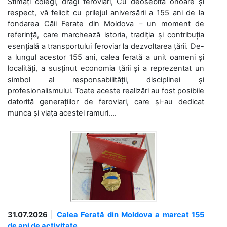
Stimați colegi, dragi feroviari, Cu deosebită onoare și
respect, vă felicit cu prilejul aniversării a 155 ani de la
fondarea Căii Ferate din Moldova – un moment de
referință, care marchează istoria, tradiția și contribuția
esențială a transportului feroviar la dezvoltarea țării. De-
a lungul acestor 155 ani, calea ferată a unit oameni și
localități, a susținut economia țării și a reprezentat un
simbol al responsabilității, disciplinei și
profesionalismului. Toate aceste realizări au fost posibile
datorită generațiilor de feroviari, care și-au dedicat
munca și viața acestei ramuri....
31.07.2026
|
Calea Ferată din Moldova a marcat 155
de ani de activitate