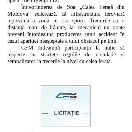
apeluri de urgență 112.
Întreprinderea de Stat „Calea Ferată din
Moldova” reiterează, că infrastructura feroviară
reprezintă o zonă cu risc sporit. Trenurile au o
distanță mare de frânare, iar mecanicul nu poate
preveni întotdeauna producerea unui accident în
cazul apariției neașteptate a unui obstacol pe linii.
CFM îndeamnă participanții la trafic să
respecte cu strictețe regulile de circulație și
semnalizarea la trecerile la nivel cu calea ferată.