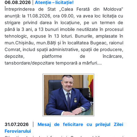
06.08.2026
|
Atenție – licitație!
Întreprinderea de Stat „Calea Ferată din Moldova”
anunță: la 11.08.2026, ora 09.00, va avea loc licitaţia cu
strigare privind darea în locațiune, pe un termen de
până la 3 ani, a 13 bunuri imobile neutilizate în procesul
tehnologic, expuse în 13 loturi. Bunurile, amplasate în
mun.Chișinău, mun.Bălți și în localitatea Bugeac, raionul
Comrat, includ spații administrative, spații de producere,
depozite, platforme de încărcare,
tansbordare/depozitare temporară a mărfuri....
31.07.2026
|
Mesaj de felicitare cu prilejul Zilei
Feroviarului