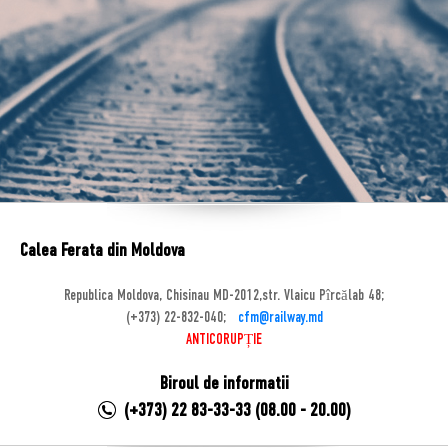
Calea Ferata din Moldova
Republica Moldova, Chisinau MD-2012,str. Vlaicu Pîrcălab 48;
(+373) 22-832-040;
cfm@railway.md
ANTICORUPȚIE
Biroul de informatii
(+373) 22 83-33-33 (08.00 - 20.00)