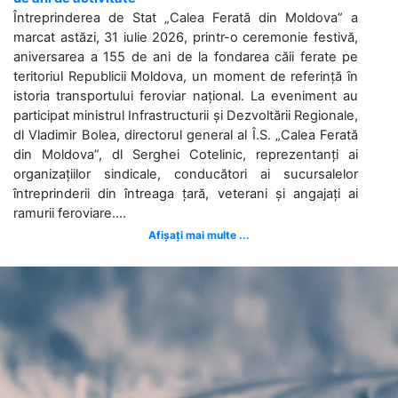
Întreprinderea de Stat „Calea Ferată din Moldova” a
marcat astăzi, 31 iulie 2026, printr-o ceremonie festivă,
aniversarea a 155 de ani de la fondarea căii ferate pe
teritoriul Republicii Moldova, un moment de referință în
istoria transportului feroviar național. La eveniment au
participat ministrul Infrastructurii și Dezvoltării Regionale,
dl Vladimir Bolea, directorul general al Î.S. „Calea Ferată
din Moldova”, dl Serghei Cotelinic, reprezentanți ai
organizațiilor sindicale, conducători ai sucursalelor
întreprinderii din întreaga țară, veterani și angajați ai
ramurii feroviare....
Afișați mai multe ...