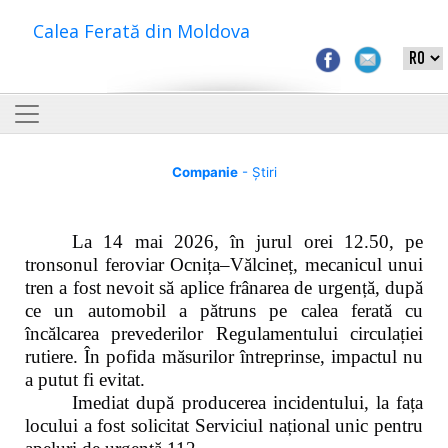
Calea Ferată din Moldova
Companie
- Știri
La 14 mai 2026, în jurul orei 12.50, pe
tronsonul feroviar Ocnița–Vălcineț, mecanicul unui
tren a fost nevoit să aplice frânarea de urgență, după
ce un automobil a pătruns pe calea ferată cu
încălcarea prevederilor Regulamentului circulației
rutiere. În pofida măsurilor întreprinse, impactul nu
a putut fi evitat.
Imediat după producerea incidentului, la fața
locului a fost solicitat Serviciul național unic pentru