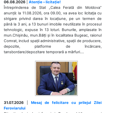
06.08.2026
|
Atenție – licitație!
Întreprinderea de Stat „Calea Ferată din Moldova”
anunță: la 11.08.2026, ora 09.00, va avea loc licitaţia cu
strigare privind darea în locațiune, pe un termen de
până la 3 ani, a 13 bunuri imobile neutilizate în procesul
tehnologic, expuse în 13 loturi. Bunurile, amplasate în
mun.Chișinău, mun.Bălți și în localitatea Bugeac, raionul
Comrat, includ spații administrative, spații de producere,
depozite, platforme de încărcare,
tansbordare/depozitare temporară a mărfuri....
31.07.2026
|
Mesaj de felicitare cu prilejul Zilei
Feroviarului