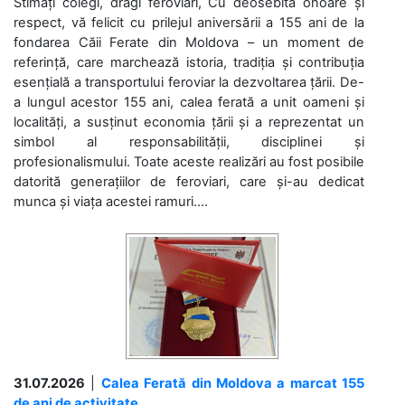
Stimați colegi, dragi feroviari, Cu deosebită onoare și
respect, vă felicit cu prilejul aniversării a 155 ani de la
fondarea Căii Ferate din Moldova – un moment de
referință, care marchează istoria, tradiția și contribuția
esențială a transportului feroviar la dezvoltarea țării. De-
a lungul acestor 155 ani, calea ferată a unit oameni și
localități, a susținut economia țării și a reprezentat un
simbol al responsabilității, disciplinei și
profesionalismului. Toate aceste realizări au fost posibile
datorită generațiilor de feroviari, care și-au dedicat
munca și viața acestei ramuri....
31.07.2026
|
Calea Ferată din Moldova a marcat 155
de ani de activitate