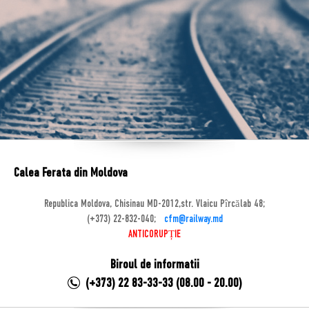
Calea Ferata din Moldova
Republica Moldova, Chisinau MD-2012,str. Vlaicu Pîrcălab 48;
(+373) 22-832-040;
cfm@railway.md
ANTICORUPȚIE
Biroul de informatii
(+373) 22 83-33-33 (08.00 - 20.00)