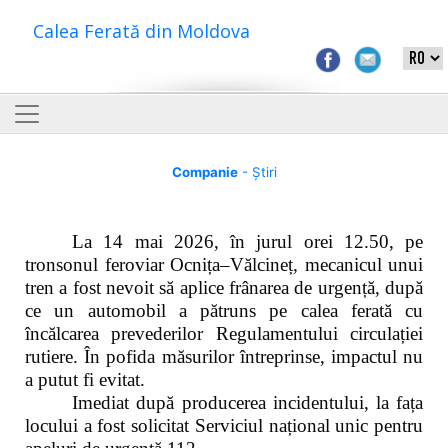
Calea Ferată din Moldova
Companie
- Știri
La 14 mai 2026, în jurul orei 12.50, pe
tronsonul feroviar Ocnița–Vălcineț, mecanicul unui
tren a fost nevoit să aplice frânarea de urgență, după
ce un automobil a pătruns pe calea ferată cu
încălcarea prevederilor Regulamentului circulației
rutiere. În pofida măsurilor întreprinse, impactul nu
a putut fi evitat.
Imediat după producerea incidentului, la fața
locului a fost solicitat Serviciul național unic pentru