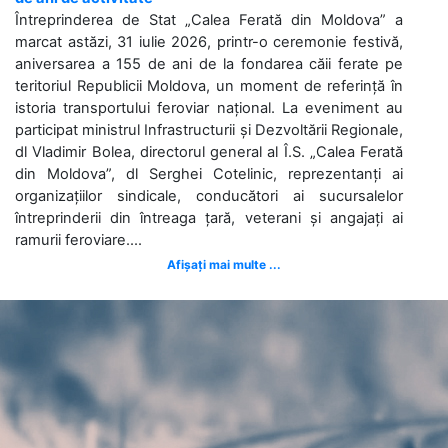
Întreprinderea de Stat „Calea Ferată din Moldova” a
marcat astăzi, 31 iulie 2026, printr-o ceremonie festivă,
aniversarea a 155 de ani de la fondarea căii ferate pe
teritoriul Republicii Moldova, un moment de referință în
istoria transportului feroviar național. La eveniment au
participat ministrul Infrastructurii și Dezvoltării Regionale,
dl Vladimir Bolea, directorul general al Î.S. „Calea Ferată
din Moldova”, dl Serghei Cotelinic, reprezentanți ai
organizațiilor sindicale, conducători ai sucursalelor
întreprinderii din întreaga țară, veterani și angajați ai
ramurii feroviare....
Afișați mai multe ...