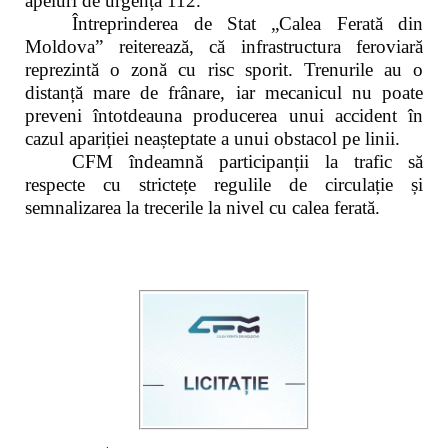
apeluri de urgență 112.
Întreprinderea de Stat „Calea Ferată din
Moldova” reiterează, că infrastructura feroviară
reprezintă o zonă cu risc sporit. Trenurile au o
distanță mare de frânare, iar mecanicul nu poate
preveni întotdeauna producerea unui accident în
cazul apariției neașteptate a unui obstacol pe linii.
CFM îndeamnă participanții la trafic să
respecte cu strictețe regulile de circulație și
semnalizarea la trecerile la nivel cu calea ferată.