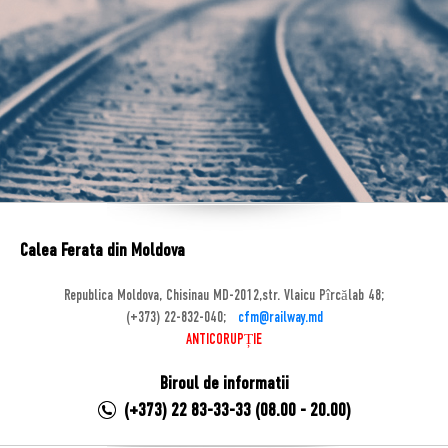
Calea Ferata din Moldova
Republica Moldova, Chisinau MD-2012,str. Vlaicu Pîrcălab 48;
(+373) 22-832-040;
cfm@railway.md
ANTICORUPȚIE
Biroul de informatii
(+373) 22 83-33-33 (08.00 - 20.00)