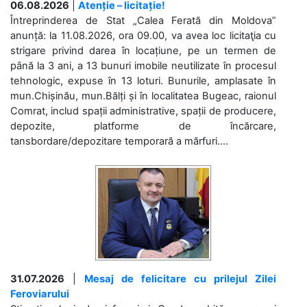
06.08.2026
|
Atenție – licitație!
Întreprinderea de Stat „Calea Ferată din Moldova”
anunță: la 11.08.2026, ora 09.00, va avea loc licitaţia cu
strigare privind darea în locațiune, pe un termen de
până la 3 ani, a 13 bunuri imobile neutilizate în procesul
tehnologic, expuse în 13 loturi. Bunurile, amplasate în
mun.Chișinău, mun.Bălți și în localitatea Bugeac, raionul
Comrat, includ spații administrative, spații de producere,
depozite, platforme de încărcare,
tansbordare/depozitare temporară a mărfuri....
31.07.2026
|
Mesaj de felicitare cu prilejul Zilei
Feroviarului