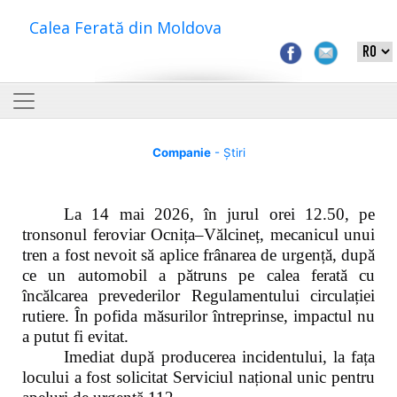
Calea Ferată din Moldova
Companie
- Știri
La 14 mai 2026, în jurul orei 12.50, pe
tronsonul feroviar Ocnița–Vălcineț, mecanicul unui
tren a fost nevoit să aplice frânarea de urgență, după
ce un automobil a pătruns pe calea ferată cu
încălcarea prevederilor Regulamentului circulației
rutiere. În pofida măsurilor întreprinse, impactul nu
a putut fi evitat.
Imediat după producerea incidentului, la fața
locului a fost solicitat Serviciul național unic pentru