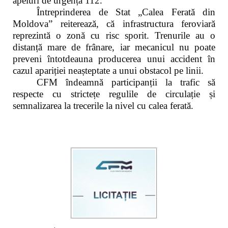
apeluri de urgență 112.
Întreprinderea de Stat „Calea Ferată din
Moldova” reiterează, că infrastructura feroviară
reprezintă o zonă cu risc sporit. Trenurile au o
distanță mare de frânare, iar mecanicul nu poate
preveni întotdeauna producerea unui accident în
cazul apariției neașteptate a unui obstacol pe linii.
CFM îndeamnă participanții la trafic să
respecte cu strictețe regulile de circulație și
semnalizarea la trecerile la nivel cu calea ferată.