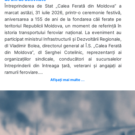
Întreprinderea de Stat „Calea Ferată din Moldova” a
marcat astăzi, 31 iulie 2026, printr-o ceremonie festivă,
aniversarea a 155 de ani de la fondarea căii ferate pe
teritoriul Republicii Moldova, un moment de referință în
istoria transportului feroviar național. La eveniment au
participat ministrul Infrastructurii și Dezvoltării Regionale,
dl Vladimir Bolea, directorul general al Î.S. „Calea Ferată
din Moldova”, dl Serghei Cotelinic, reprezentanți ai
organizațiilor sindicale, conducători ai sucursalelor
întreprinderii din întreaga țară, veterani și angajați ai
ramurii feroviare....
Afișați mai multe ...