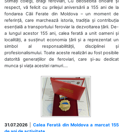
Stimați colegi, dragi feroviari, Cu deosebită onoare și
respect, vă felicit cu prilejul aniversării a 155 ani de la
fondarea Căii Ferate din Moldova – un moment de
referință, care marchează istoria, tradiția și contribuția
esențială a transportului feroviar la dezvoltarea țării. De-
a lungul acestor 155 ani, calea ferată a unit oameni și
localități, a susținut economia țării și a reprezentat un
simbol al responsabilității, disciplinei și
profesionalismului. Toate aceste realizări au fost posibile
datorită generațiilor de feroviari, care și-au dedicat
munca și viața acestei ramuri....
31.07.2026
|
Calea Ferată din Moldova a marcat 155
de ani de activitate