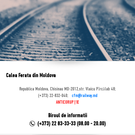
Calea Ferata din Moldova
Republica Moldova, Chisinau MD-2012,str. Vlaicu Pîrcălab 48;
(+373) 22-832-040;
cfm@railway.md
ANTICORUPȚIE
Biroul de informatii
(+373) 22 83-33-33 (08.00 - 20.00)