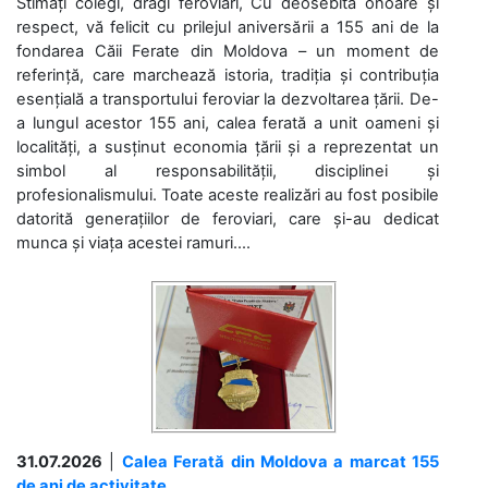
Stimați colegi, dragi feroviari, Cu deosebită onoare și
respect, vă felicit cu prilejul aniversării a 155 ani de la
fondarea Căii Ferate din Moldova – un moment de
referință, care marchează istoria, tradiția și contribuția
esențială a transportului feroviar la dezvoltarea țării. De-
a lungul acestor 155 ani, calea ferată a unit oameni și
localități, a susținut economia țării și a reprezentat un
simbol al responsabilității, disciplinei și
profesionalismului. Toate aceste realizări au fost posibile
datorită generațiilor de feroviari, care și-au dedicat
munca și viața acestei ramuri....
31.07.2026
|
Calea Ferată din Moldova a marcat 155
de ani de activitate