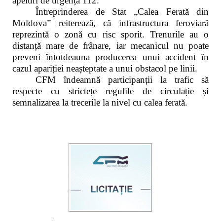
apeluri de urgență 112.
Întreprinderea de Stat „Calea Ferată din
Moldova” reiterează, că infrastructura feroviară
reprezintă o zonă cu risc sporit. Trenurile au o
distanță mare de frânare, iar mecanicul nu poate
preveni întotdeauna producerea unui accident în
cazul apariției neașteptate a unui obstacol pe linii.
CFM îndeamnă participanții la trafic să
respecte cu strictețe regulile de circulație și
semnalizarea la trecerile la nivel cu calea ferată.