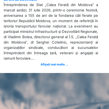
Întreprinderea de Stat „Calea Ferată din Moldova” a
marcat astăzi, 31 iulie 2026, printr-o ceremonie festivă,
aniversarea a 155 de ani de la fondarea căii ferate pe
teritoriul Republicii Moldova, un moment de referință în
istoria transportului feroviar național. La eveniment au
participat ministrul Infrastructurii și Dezvoltării Regionale,
dl Vladimir Bolea, directorul general al Î.S. „Calea Ferată
din Moldova”, dl Serghei Cotelinic, reprezentanți ai
organizațiilor sindicale, conducători ai sucursalelor
întreprinderii din întreaga țară, veterani și angajați ai
ramurii feroviare....
Afișați mai multe ...