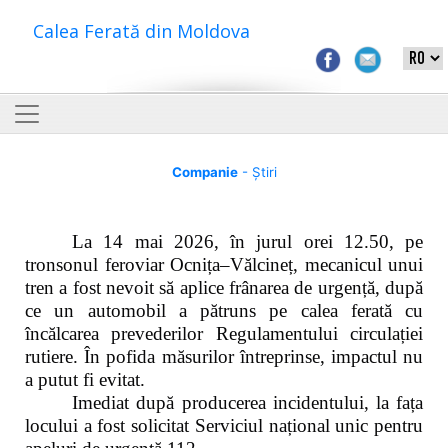
Calea Ferată din Moldova
Companie
- Știri
La 14 mai 2026, în jurul orei 12.50, pe
tronsonul feroviar Ocnița–Vălcineț, mecanicul unui
tren a fost nevoit să aplice frânarea de urgență, după
ce un automobil a pătruns pe calea ferată cu
încălcarea prevederilor Regulamentului circulației
rutiere. În pofida măsurilor întreprinse, impactul nu
a putut fi evitat.
Imediat după producerea incidentului, la fața
locului a fost solicitat Serviciul național unic pentru