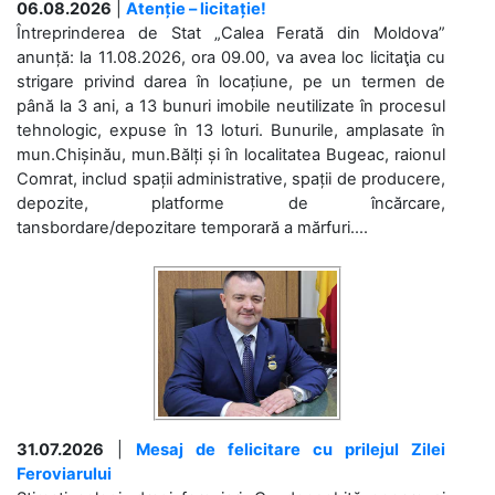
06.08.2026
|
Atenție – licitație!
Întreprinderea de Stat „Calea Ferată din Moldova”
anunță: la 11.08.2026, ora 09.00, va avea loc licitaţia cu
strigare privind darea în locațiune, pe un termen de
până la 3 ani, a 13 bunuri imobile neutilizate în procesul
tehnologic, expuse în 13 loturi. Bunurile, amplasate în
mun.Chișinău, mun.Bălți și în localitatea Bugeac, raionul
Comrat, includ spații administrative, spații de producere,
depozite, platforme de încărcare,
tansbordare/depozitare temporară a mărfuri....
31.07.2026
|
Mesaj de felicitare cu prilejul Zilei
Feroviarului