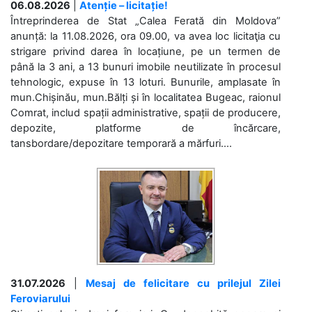
06.08.2026
|
Atenție – licitație!
Întreprinderea de Stat „Calea Ferată din Moldova”
anunță: la 11.08.2026, ora 09.00, va avea loc licitaţia cu
strigare privind darea în locațiune, pe un termen de
până la 3 ani, a 13 bunuri imobile neutilizate în procesul
tehnologic, expuse în 13 loturi. Bunurile, amplasate în
mun.Chișinău, mun.Bălți și în localitatea Bugeac, raionul
Comrat, includ spații administrative, spații de producere,
depozite, platforme de încărcare,
tansbordare/depozitare temporară a mărfuri....
31.07.2026
|
Mesaj de felicitare cu prilejul Zilei
Feroviarului