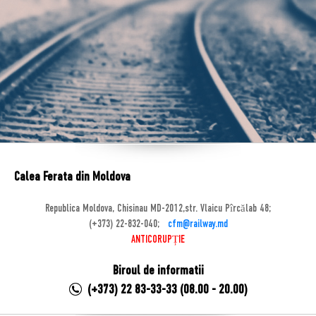
Calea Ferata din Moldova
Republica Moldova, Chisinau MD-2012,str. Vlaicu Pîrcălab 48;
(+373) 22-832-040;
cfm@railway.md
ANTICORUPȚIE
Biroul de informatii
(+373) 22 83-33-33 (08.00 - 20.00)