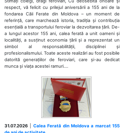
Stimați colegi, dragi feroviari, Cu deosebită onoare și
respect, vă felicit cu prilejul aniversării a 155 ani de la
fondarea Căii Ferate din Moldova – un moment de
referință, care marchează istoria, tradiția și contribuția
esențială a transportului feroviar la dezvoltarea țării. De-
a lungul acestor 155 ani, calea ferată a unit oameni și
localități, a susținut economia țării și a reprezentat un
simbol al responsabilității, disciplinei și
profesionalismului. Toate aceste realizări au fost posibile
datorită generațiilor de feroviari, care și-au dedicat
munca și viața acestei ramuri....
31.07.2026
|
Calea Ferată din Moldova a marcat 155
de ani de activitate