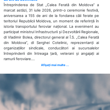
Întreprinderea de Stat „Calea Ferată din Moldova” a
marcat astăzi, 31 iulie 2026, printr-o ceremonie festivă,
aniversarea a 155 de ani de la fondarea căii ferate pe
teritoriul Republicii Moldova, un moment de referință în
istoria transportului feroviar național. La eveniment au
participat ministrul Infrastructurii și Dezvoltării Regionale,
dl Vladimir Bolea, directorul general al Î.S. „Calea Ferată
din Moldova”, dl Serghei Cotelinic, reprezentanți ai
organizațiilor sindicale, conducători ai sucursalelor
întreprinderii din întreaga țară, veterani și angajați ai
ramurii feroviare....
Afișați mai multe ...