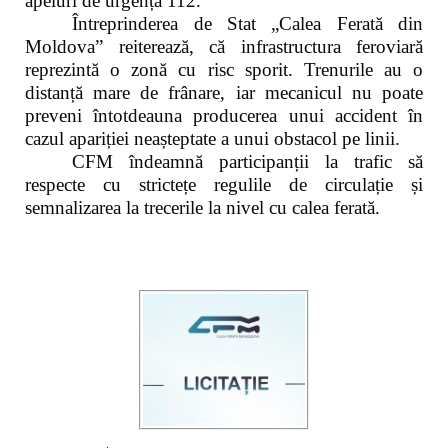
apeluri de urgență 112.
Întreprinderea de Stat „Calea Ferată din
Moldova” reiterează, că infrastructura feroviară
reprezintă o zonă cu risc sporit. Trenurile au o
distanță mare de frânare, iar mecanicul nu poate
preveni întotdeauna producerea unui accident în
cazul apariției neașteptate a unui obstacol pe linii.
CFM îndeamnă participanții la trafic să
respecte cu strictețe regulile de circulație și
semnalizarea la trecerile la nivel cu calea ferată.