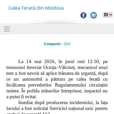
Calea Ferată din Moldova
Companie
- Știri
La 14 mai 2026, în jurul orei 12.50, pe
tronsonul feroviar Ocnița–Vălcineț, mecanicul unui
tren a fost nevoit să aplice frânarea de urgență, după
ce un automobil a pătruns pe calea ferată cu
încălcarea prevederilor Regulamentului circulației
rutiere. În pofida măsurilor întreprinse, impactul nu
a putut fi evitat.
Imediat după producerea incidentului, la fața
locului a fost solicitat Serviciul național unic pentru