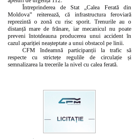
apeluri de urgență 112.
Întreprinderea de Stat „Calea Ferată din
Moldova” reiterează, că infrastructura feroviară
reprezintă o zonă cu risc sporit. Trenurile au o
distanță mare de frânare, iar mecanicul nu poate
preveni întotdeauna producerea unui accident în
cazul apariției neașteptate a unui obstacol pe linii.
CFM îndeamnă participanții la trafic să
respecte cu strictețe regulile de circulație și
semnalizarea la trecerile la nivel cu calea ferată.