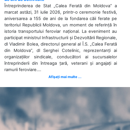
Întreprinderea de Stat „Calea Ferată din Moldova” a
marcat astăzi, 31 iulie 2026, printr-o ceremonie festivă,
aniversarea a 155 de ani de la fondarea căii ferate pe
teritoriul Republicii Moldova, un moment de referință în
istoria transportului feroviar național. La eveniment au
participat ministrul Infrastructurii și Dezvoltării Regionale,
dl Vladimir Bolea, directorul general al Î.S. „Calea Ferată
din Moldova”, dl Serghei Cotelinic, reprezentanți ai
organizațiilor sindicale, conducători ai sucursalelor
întreprinderii din întreaga țară, veterani și angajați ai
ramurii feroviare....
Afișați mai multe ...