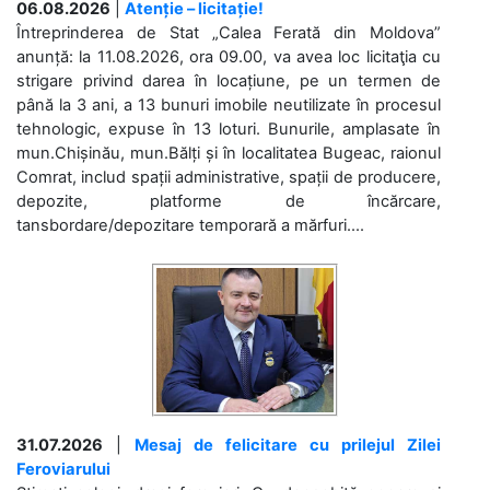
06.08.2026
|
Atenție – licitație!
Întreprinderea de Stat „Calea Ferată din Moldova”
anunță: la 11.08.2026, ora 09.00, va avea loc licitaţia cu
strigare privind darea în locațiune, pe un termen de
până la 3 ani, a 13 bunuri imobile neutilizate în procesul
tehnologic, expuse în 13 loturi. Bunurile, amplasate în
mun.Chișinău, mun.Bălți și în localitatea Bugeac, raionul
Comrat, includ spații administrative, spații de producere,
depozite, platforme de încărcare,
tansbordare/depozitare temporară a mărfuri....
31.07.2026
|
Mesaj de felicitare cu prilejul Zilei
Feroviarului