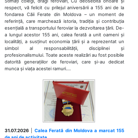
Stimați colegi, dragi feroviari, Cu deosebită onoare și
respect, vă felicit cu prilejul aniversării a 155 ani de la
fondarea Căii Ferate din Moldova – un moment de
referință, care marchează istoria, tradiția și contribuția
esențială a transportului feroviar la dezvoltarea țării. De-
a lungul acestor 155 ani, calea ferată a unit oameni și
localități, a susținut economia țării și a reprezentat un
simbol al responsabilității, disciplinei și
profesionalismului. Toate aceste realizări au fost posibile
datorită generațiilor de feroviari, care și-au dedicat
munca și viața acestei ramuri....
31.07.2026
|
Calea Ferată din Moldova a marcat 155
de ani de activitate