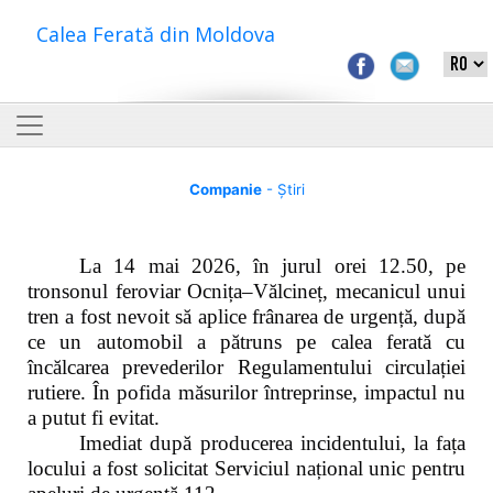
Calea Ferată din Moldova
Companie
- Știri
La 14 mai 2026, în jurul orei 12.50, pe
tronsonul feroviar Ocnița–Vălcineț, mecanicul unui
tren a fost nevoit să aplice frânarea de urgență, după
ce un automobil a pătruns pe calea ferată cu
încălcarea prevederilor Regulamentului circulației
rutiere. În pofida măsurilor întreprinse, impactul nu
a putut fi evitat.
Imediat după producerea incidentului, la fața
locului a fost solicitat Serviciul național unic pentru