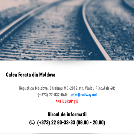
Calea Ferata din Moldova
Republica Moldova, Chisinau MD-2012,str. Vlaicu Pîrcălab 48;
(+373) 22-832-040;
cfm@railway.md
ANTICORUPȚIE
Biroul de informatii
(+373) 22 83-33-33 (08.00 - 20.00)