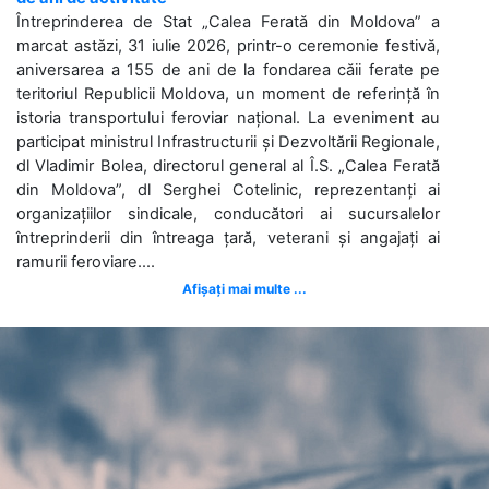
Întreprinderea de Stat „Calea Ferată din Moldova” a
marcat astăzi, 31 iulie 2026, printr-o ceremonie festivă,
aniversarea a 155 de ani de la fondarea căii ferate pe
teritoriul Republicii Moldova, un moment de referință în
istoria transportului feroviar național. La eveniment au
participat ministrul Infrastructurii și Dezvoltării Regionale,
dl Vladimir Bolea, directorul general al Î.S. „Calea Ferată
din Moldova”, dl Serghei Cotelinic, reprezentanți ai
organizațiilor sindicale, conducători ai sucursalelor
întreprinderii din întreaga țară, veterani și angajați ai
ramurii feroviare....
Afișați mai multe ...