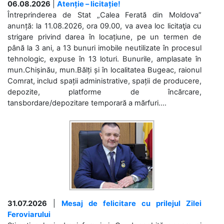
06.08.2026
|
Atenție – licitație!
Întreprinderea de Stat „Calea Ferată din Moldova”
anunță: la 11.08.2026, ora 09.00, va avea loc licitaţia cu
strigare privind darea în locațiune, pe un termen de
până la 3 ani, a 13 bunuri imobile neutilizate în procesul
tehnologic, expuse în 13 loturi. Bunurile, amplasate în
mun.Chișinău, mun.Bălți și în localitatea Bugeac, raionul
Comrat, includ spații administrative, spații de producere,
depozite, platforme de încărcare,
tansbordare/depozitare temporară a mărfuri....
31.07.2026
|
Mesaj de felicitare cu prilejul Zilei
Feroviarului