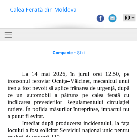
Calea Ferată din Moldova
Companie
- Știri
La 14 mai 2026, în jurul orei 12.50, pe
tronsonul feroviar Ocnița–Vălcineț, mecanicul unui
tren a fost nevoit să aplice frânarea de urgență, după
ce un automobil a pătruns pe calea ferată cu
încălcarea prevederilor Regulamentului circulației
rutiere. În pofida măsurilor întreprinse, impactul nu
a putut fi evitat.
Imediat după producerea incidentului, la fața
locului a fost solicitat Serviciul național unic pentru