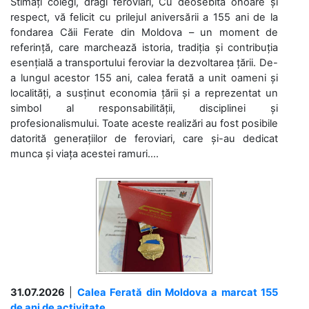
Stimați colegi, dragi feroviari, Cu deosebită onoare și
respect, vă felicit cu prilejul aniversării a 155 ani de la
fondarea Căii Ferate din Moldova – un moment de
referință, care marchează istoria, tradiția și contribuția
esențială a transportului feroviar la dezvoltarea țării. De-
a lungul acestor 155 ani, calea ferată a unit oameni și
localități, a susținut economia țării și a reprezentat un
simbol al responsabilității, disciplinei și
profesionalismului. Toate aceste realizări au fost posibile
datorită generațiilor de feroviari, care și-au dedicat
munca și viața acestei ramuri....
31.07.2026
|
Calea Ferată din Moldova a marcat 155
de ani de activitate