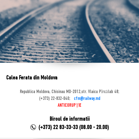
Calea Ferata din Moldova
Republica Moldova, Chisinau MD-2012,str. Vlaicu Pîrcălab 48;
(+373) 22-832-040;
cfm@railway.md
ANTICORUPȚIE
Biroul de informatii
(+373) 22 83-33-33 (08.00 - 20.00)