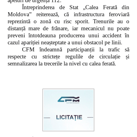
apeluri de urgență 112.
Întreprinderea de Stat „Calea Ferată din
Moldova” reiterează, că infrastructura feroviară
reprezintă o zonă cu risc sporit. Trenurile au o
distanță mare de frânare, iar mecanicul nu poate
preveni întotdeauna producerea unui accident în
cazul apariției neașteptate a unui obstacol pe linii.
CFM îndeamnă participanții la trafic să
respecte cu strictețe regulile de circulație și
semnalizarea la trecerile la nivel cu calea ferată.