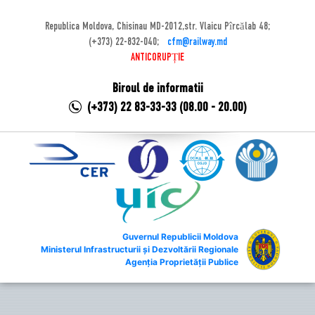
Republica Moldova, Chisinau MD-2012,str. Vlaicu Pîrcălab 48;
(+373) 22-832-040;
cfm@railway.md
ANTICORUPȚIE
Biroul de informatii
(+373) 22 83-33-33 (08.00 - 20.00)
Guvernul Republicii Moldova
Ministerul Infrastructurii și Dezvoltării Regionale
Agenția Proprietății Publice