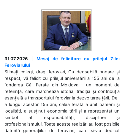
31.07.2026
|
Mesaj de felicitare cu prilejul Zilei
Feroviarului
Stimați colegi, dragi feroviari, Cu deosebită onoare și
respect, vă felicit cu prilejul aniversării a 155 ani de la
fondarea Căii Ferate din Moldova – un moment de
referință, care marchează istoria, tradiția și contribuția
esențială a transportului feroviar la dezvoltarea țării. De-
a lungul acestor 155 ani, calea ferată a unit oameni și
localități, a susținut economia țării și a reprezentat un
simbol al responsabilității, disciplinei și
profesionalismului. Toate aceste realizări au fost posibile
datorită generațiilor de feroviari, care și-au dedicat