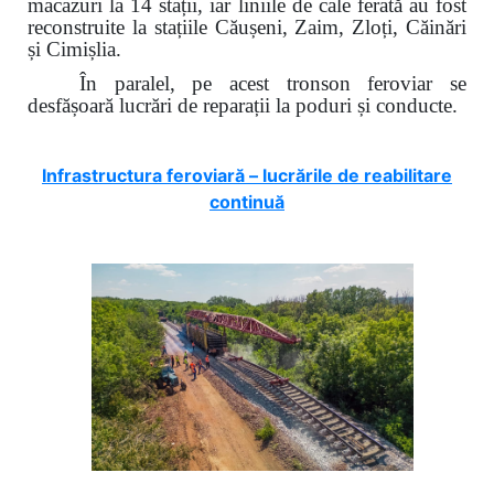
macazuri la 14 stații, iar liniile de cale ferată au fost
reconstruite la stațiile Căușeni, Zaim, Zloți, Căinări
și Cimișlia.
În paralel, pe acest tronson feroviar se
desfășoară lucrări de reparații la poduri și conducte.
Infrastructura feroviară – lucrările de reabilitare
continuă