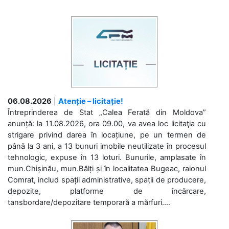
06.08.2026
|
Atenție – licitație!
Întreprinderea de Stat „Calea Ferată din Moldova”
anunță: la 11.08.2026, ora 09.00, va avea loc licitaţia cu
strigare privind darea în locațiune, pe un termen de
până la 3 ani, a 13 bunuri imobile neutilizate în procesul
tehnologic, expuse în 13 loturi. Bunurile, amplasate în
mun.Chișinău, mun.Bălți și în localitatea Bugeac, raionul
Comrat, includ spații administrative, spații de producere,
depozite, platforme de încărcare,
tansbordare/depozitare temporară a mărfuri....