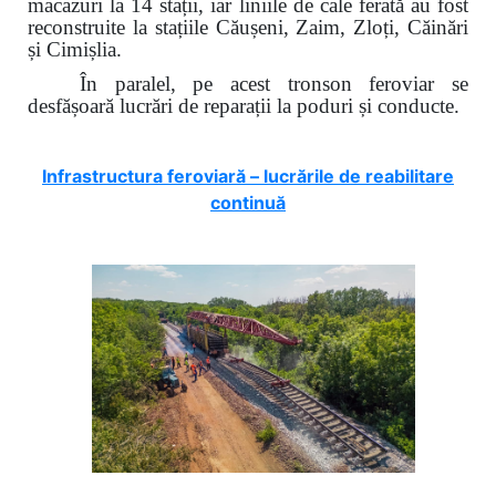
macazuri la 14 stații, iar liniile de cale ferată au fost
reconstruite la stațiile Căușeni, Zaim, Zloți, Căinări
și Cimișlia.
În paralel, pe acest tronson feroviar se
desfășoară lucrări de reparații la poduri și conducte.
Infrastructura feroviară – lucrările de reabilitare
continuă