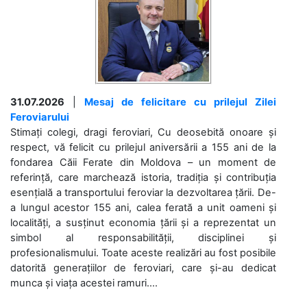
31.07.2026
|
Mesaj de felicitare cu prilejul Zilei
Feroviarului
Stimați colegi, dragi feroviari, Cu deosebită onoare și
respect, vă felicit cu prilejul aniversării a 155 ani de la
fondarea Căii Ferate din Moldova – un moment de
referință, care marchează istoria, tradiția și contribuția
esențială a transportului feroviar la dezvoltarea țării. De-
a lungul acestor 155 ani, calea ferată a unit oameni și
localități, a susținut economia țării și a reprezentat un
simbol al responsabilității, disciplinei și
profesionalismului. Toate aceste realizări au fost posibile
datorită generațiilor de feroviari, care și-au dedicat
munca și viața acestei ramuri....