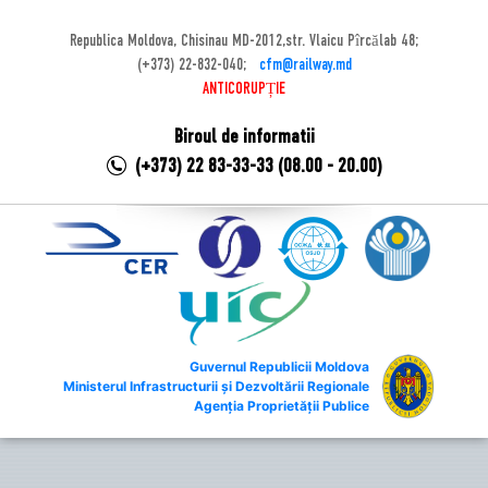
Republica Moldova, Chisinau MD-2012,str. Vlaicu Pîrcălab 48;
(+373) 22-832-040;
cfm@railway.md
ANTICORUPȚIE
Biroul de informatii
(+373) 22 83-33-33 (08.00 - 20.00)
Guvernul Republicii Moldova
Ministerul Infrastructurii și Dezvoltării Regionale
Agenția Proprietății Publice