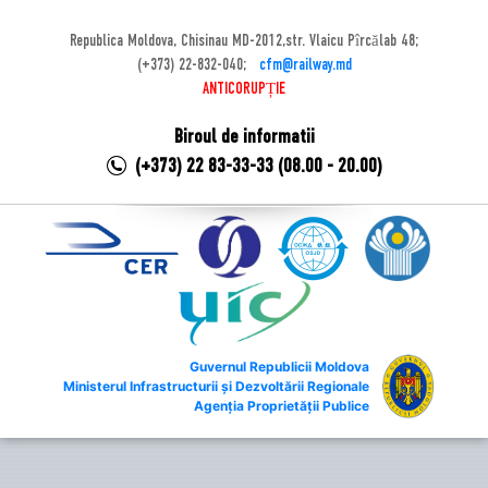
Republica Moldova, Chisinau MD-2012,str. Vlaicu Pîrcălab 48;
(+373) 22-832-040;
cfm@railway.md
ANTICORUPȚIE
Biroul de informatii
(+373) 22 83-33-33 (08.00 - 20.00)
Guvernul Republicii Moldova
Ministerul Infrastructurii și Dezvoltării Regionale
Agenția Proprietății Publice