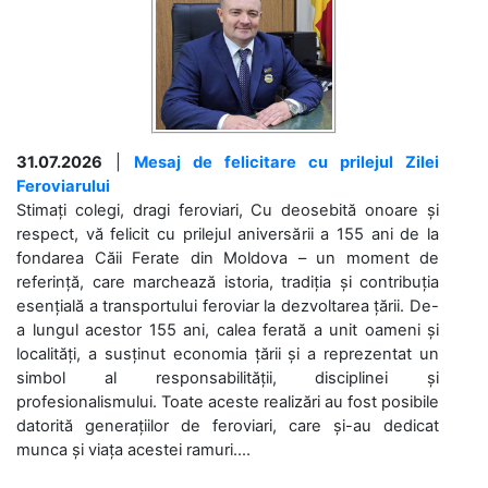
31.07.2026
|
Mesaj de felicitare cu prilejul Zilei
Feroviarului
Stimați colegi, dragi feroviari, Cu deosebită onoare și
respect, vă felicit cu prilejul aniversării a 155 ani de la
fondarea Căii Ferate din Moldova – un moment de
referință, care marchează istoria, tradiția și contribuția
esențială a transportului feroviar la dezvoltarea țării. De-
a lungul acestor 155 ani, calea ferată a unit oameni și
localități, a susținut economia țării și a reprezentat un
simbol al responsabilității, disciplinei și
profesionalismului. Toate aceste realizări au fost posibile
datorită generațiilor de feroviari, care și-au dedicat
munca și viața acestei ramuri....