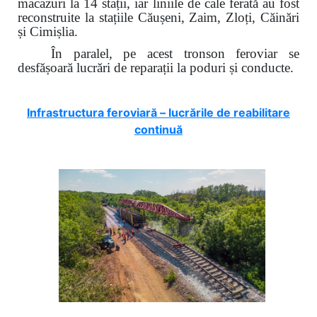
macazuri la 14 stații, iar liniile de cale ferată au fost
reconstruite la stațiile Căușeni, Zaim, Zloți, Căinări
și Cimișlia.
În paralel, pe acest tronson feroviar se
desfășoară lucrări de reparații la poduri și conducte.
Infrastructura feroviară – lucrările de reabilitare
continuă