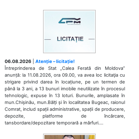
06.08.2026
|
Atenție – licitație!
Întreprinderea de Stat „Calea Ferată din Moldova”
anunță: la 11.08.2026, ora 09.00, va avea loc licitaţia cu
strigare privind darea în locațiune, pe un termen de
până la 3 ani, a 13 bunuri imobile neutilizate în procesul
tehnologic, expuse în 13 loturi. Bunurile, amplasate în
mun.Chișinău, mun.Bălți și în localitatea Bugeac, raionul
Comrat, includ spații administrative, spații de producere,
depozite, platforme de încărcare,
tansbordare/depozitare temporară a mărfuri....